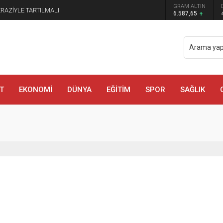
GRAM ALTIN
manmaraş’ta Tek Soru: Diğerleri neden İçeride?
6.587,65
T
EKONOMİ
DÜNYA
EĞİTİM
SPOR
SAĞLIK