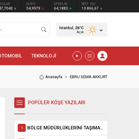
DOLAR
EURO
STERLİN
BIST 100
47,7040
54,9979
64,1883
13.866,67
İstanbul,
26
°C
Açık
OTOMOBİL
TEKNOLOJİ
Anasayfa
EBRU SEMA AKKURT
POPÜLER KÖŞE YAZILARI
BÖLGE MÜDÜRLÜKLERİNİ TAŞIMAK, KAHRAMANMARAŞ’A İHANETTİR