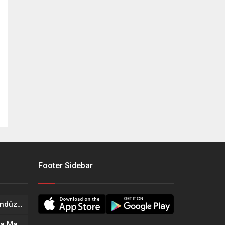
Footer Sidebar
Onikişubat Belediyesi’nin Gündüz Bakımevi’nde yeni dönemin ön kayıtları başladı
Geleneksel Ağustos Fuarı’nda Madrigal Coşkusu