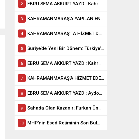
EBRU SEMA AKKURT YAZDI: Kahramanmaraş İçin 10 Yıl Şart: Mücbir Sebep uzatılsın dilenciliği
KAHRAMANMARAŞ’A YAPILAN EN BÜYÜK KÖTÜLÜK, REVA GÖRÜLEN BU MU?
KAHRAMANMARAŞ’TA HİZMET DEĞİL, DEDİKODU SİYASETİ KAZANIYOR
Suriye’de Yeni Bir Dönem: Türkiye’nin Tarihi Sorumluluğu
EBRU SEMA AKKURT YAZDI: Kahramanmaraş’ın Hanımefendisi: Tuba Köksal
KAHRAMANMARAŞ’A HİZMET EDEN KİM, KOLTUĞUNU KORUYAN KİM?
EBRU SEMA AKKURT YAZDI: Aydoğar: “Kahramanmaraş’ın geleceği ortak akılda”
Sahada Olan Kazanır: Furkan Ünaldı Örneği
MHP’nin Esed Rejiminin Son Bulmasındaki Rolü ve Cumhur İttifakı’nın Bölgesel Stratejisi