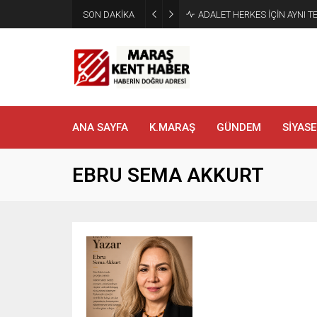
SON DAKİKA
Tahliye Kararı Sonrası Kahra
ANA SAYFA
K.MARAŞ
GÜNDEM
SİYASE
EBRU SEMA AKKURT