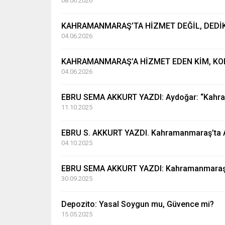
08.06.2026
KAHRAMANMARAŞ’TA HİZMET DEĞİL, DEDİ
04.06.2026
KAHRAMANMARAŞ’A HİZMET EDEN KİM, KO
04.06.2026
EBRU SEMA AKKURT YAZDI: Aydoğar: “Kahram
11.10.2025
EBRU S. AKKURT YAZDI. Kahramanmaraş’ta AK
04.10.2025
EBRU SEMA AKKURT YAZDI: Kahramanmaraş’ı
30.09.2025
Depozito: Yasal Soygun mu, Güvence mi?
15.05.2025