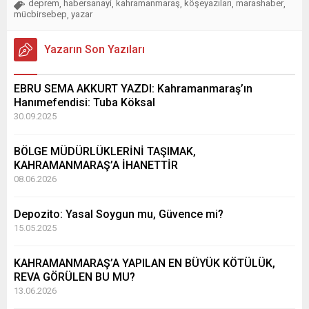
deprem
habersanayi
kahramanmaraş
köşeyazıları
marashaber
,
,
,
,
,
mücbirsebep
yazar
,
Yazarın Son Yazıları
EBRU SEMA AKKURT YAZDI: Kahramanmaraş’ın
Hanımefendisi: Tuba Köksal
30.09.2025
BÖLGE MÜDÜRLÜKLERİNİ TAŞIMAK,
KAHRAMANMARAŞ’A İHANETTİR
08.06.2026
Depozito: Yasal Soygun mu, Güvence mi?
15.05.2025
KAHRAMANMARAŞ’A YAPILAN EN BÜYÜK KÖTÜLÜK,
REVA GÖRÜLEN BU MU?
13.06.2026