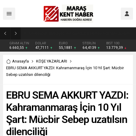
Geleneksel Ağustos Fuarı’nda Madrigal Coşkusu
GRAM ALTIN
DOLAR
EURO
STERLİN
BIST 100
6.660,55
47,7111
55,1881
64,4139
13.779,39
Anasayfa
KÖŞE YAZARLARI
EBRU SEMA AKKURT YAZDI: Kahramanmaraş İçin 10 Yıl Şart: Mücbir
Sebep uzatılsın dilenciliği
EBRU SEMA AKKURT YAZDI:
Kahramanmaraş İçin 10 Yıl
Şart: Mücbir Sebep uzatılsın
dilenciliği