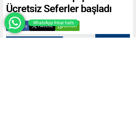
Ücretsiz Seferler başladı
WhatsApp İhbar hattı
Paylaş
Tweetle
Gönder
Yayınlama: 04.02.2025
A
A
+
-
0