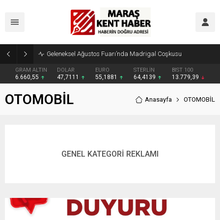
Geleneksel Ağustos Fuarı’nda Madrigal Coşkusu
GRAM ALTIN
DOLAR
EURO
STERLİN
BIST 100
6.660,55
47,7111
55,1881
64,4139
13.779,39
OTOMOBİL
Anasayfa
OTOMOBİL
GENEL KATEGORİ REKLAMI