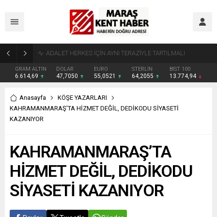
Tahliye Kararı Sonrası Kahramanmaraş’ta Tek Soru: Diğerleri neden İçeride?
GRAM ALTIN
DOLAR
EURO
STERLİN
BIST 100
6.614,69
47,7050
55,0521
64,2055
13.774,94
Anasayfa
KÖŞE YAZARLARI
KAHRAMANMARAŞ’TA HİZMET DEĞİL, DEDİKODU SİYASETİ
KAZANIYOR
KAHRAMANMARAŞ’TA
HİZMET DEĞİL, DEDİKODU
SİYASETİ KAZANIYOR