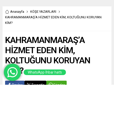
Anasayfa
KÖŞE YAZARLARI
KAHRAMANMARAŞ’A HİZMET EDEN KİM, KOLTUĞUNU KORUYAN
KİM?
KAHRAMANMARAŞ’A
HİZMET EDEN KİM,
KOLTUĞUNU KORUYAN
KİM?
WhatsApp İhbar hattı
Paylaş
Tweetle
Gönder
Yayınlama: 04.06.2026
A
A
+
-
0