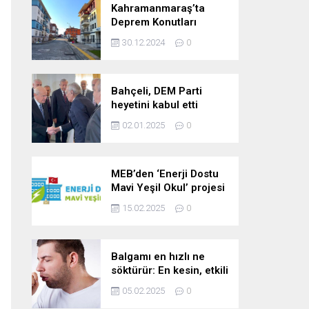
Kahramanmaraş’ta
Deprem Konutları
2025’te Teslim Edilecek
30.12.2024
0
Bahçeli, DEM Parti
heyetini kabul etti
02.01.2025
0
MEB’den ‘Enerji Dostu
Mavi Yeşil Okul’ projesi
15.02.2025
0
Balgamı en hızlı ne
söktürür: En kesin, etkili
ve çabuk balgam
05.02.2025
0
söktürücü kür!