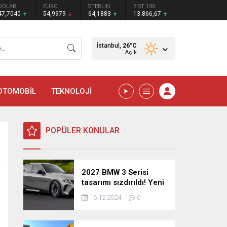
DOLAR
EURO
STERLİN
BIST 100
47,7040
54,9979
64,1883
13.866,67
İstanbul,
26
°C
Açık
OTOMOBİL
TEKNOLOJİ
POPÜLER KONULAR
2027 BMW 3 Serisi
tasarımı sızdırıldı! Yeni
nesil sedan’dan
16.12.2024
0
şaşırtıcı yenilikler!