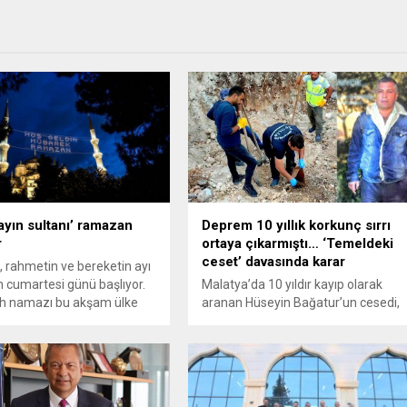
 ayın sultanı’ ramazan
Deprem 10 yıllık korkunç sırrı
r
ortaya çıkarmıştı… ‘Temeldeki
ceset’ davasında karar
 rahmetin ve bereketin ayı
cumartesi günü başlıyor.
Malatya’da 10 yıldır kayıp olarak
vih namazı bu akşam ülke
aranan Hüseyin Bağatur’un cesedi,
eki camilerde kılınacak,
depremde yıkılan evin temelinden
ilk oruç için sahura
çıktı. Bağatur'un öldürülmesine
ak
ilişkin görülen davada Ali Rıza
Türker ile Bağatur'un eski eşi Hediy
Geçen'e ağırlaştırılmış müebbet,