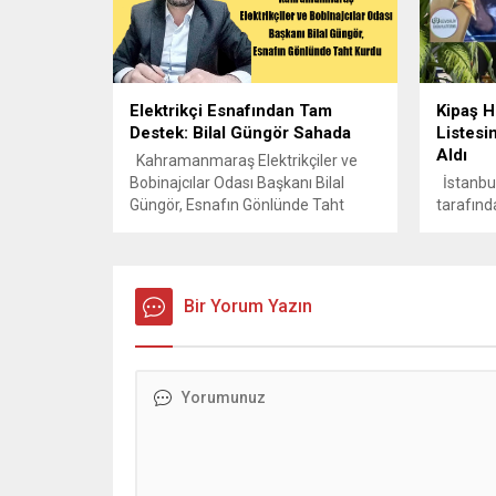
olacağımızı bilmiyoruz ama değişim
her zaman olacak. Bir şey hiçbir
zaman değişmeyecek. Bizim bu...
Elektrikçi Esnafından Tam
Kipaş H
Destek: Bilal Güngör Sahada
Listesin
Aldı
Kahramanmaraş Elektrikçiler ve
Bobinajcılar Odası Başkanı Bilal
İstanbul
Güngör, Esnafın Gönlünde Taht
tarafınd
Kurdu Kahramanmaraş Elektrikçiler
500 Büyü
ve Bobinajcılar Odası Başkanı Bilal
araştırm
Güngör, çözüm odaklı çalışmaları ve
Holding 
beyefendi kişiliğiyle esnafın tam
listeye g
Bir Yorum Yazın
desteğini alıyor. Kahramanmaraş
sektörlü
Elektrikçiler ve Bobinajcılar Esnaf ve
büyüme v
Sanatkârlar Odası Başkanı Bilal
ağıyla T
Güngör, 6 Şubat depreminin
konumun
ardından gösterdiği azim,
koydu. Li
dayanışma ve...