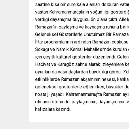
saatine kısa bir süre kala alanları dolduran vatan
yaştan Kahramanmaraşlının yoğun ilgi gösterdiğ
verdiği dayanışma duygusu ön plana çıktı. Ailele
Ramazan’ın paylaşma ve kaynaşma ruhunu birlik
Geleneksel Gösterilerle Unutulmaz Bir Ramaz
İftar programlarının ardından Ramazan coşkusu 
Sokağı ve Namık Kemal Mahallesi’nde kurulan etk
için çeşitli kültürel gösteriler düzenlendi. Gele
Hacivat ve Karagöz sahne alarak izleyenlere key
oyunları da vatandaşlardan büyük ilgi gördü. 7’
etkinliklerde Ramazan akşamının neşesi, kahkaha
geleneksel gösterilerle eğlenirken, büyükler d
nostalji yaşadı. Kahramanmaraş’ta Ramazan ayını
olmanın ötesinde; paylaşmanın, dayanışmanın ve
hafızalara kazındı.