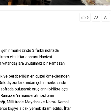
A
A
+
-
0
 şehir merkezinde 3 farklı noktada
kram etti. İftar sonrası Hacivat
la vatandaşlara unutulmaz bir Ramazan
ik ve beraberliğin en güzel örneklerinden
elediyesi tarafından şehir merkezinde
sofrada buluşarak oruçlarını birlikte açtı.
rı, Ramazan’ın manevi atmosferini
ağı, Milli İrade Meydanı ve Namık Kemal
erce kişiye sıcak yemek ikram edildi. İftar