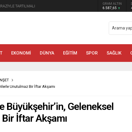
GRAM ALTIN
manmaraş’ta Tek Soru: Diğerleri neden İçeride?
6.587,65
T
EKONOMİ
DÜNYA
EĞİTİM
SPOR
SAĞLIK
NŞET
ilerle Unutulmaz Bir İftar Akşamı
e Büyükşehir’in, Geleneksel
 Bir İftar Akşamı