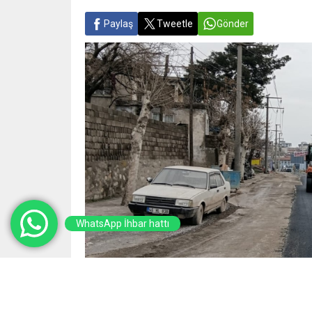
Paylaş
Tweetle
Gönder
WhatsApp İhbar hattı