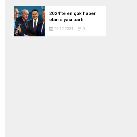
2024’te en çok haber
olan siyasi parti
liderleri! Zirvedeki isim
20.12.2024
0
fark attı