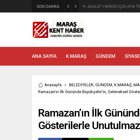
SON DAKİKA
Tahliye Kararı Sonrası Kahra
ANA SAYFA
K.MARAŞ
GÜNDEM
SİYASE
Anasayfa
BELEDİYELER
,
GÜNDEM
,
K.MARAŞ
,
MA
Ramazan’ın İlk Gününde Büyükşehir’in, Geleneksel Göster
Ramazan’ın İlk Gününd
Gösterilerle Unutulmaz