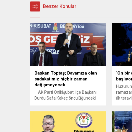
Benzer Konular
Başkan Toptaş; Davamıza olan
‘On bir
sadakatimiz hiçbir zaman
başlıyo
değişmeyecek
Huzurun,
AK Parti Onikişubat İlçe Başkanı
ramazan 
Durdu Safa Kekeç öncülüğündeki
İlk tera
ana kademe, kadın ve gençlik
genelind
kollarını ile iftarda bir araya gelen
ardından 
Onikişubat Belediye Başkanı Hanifi
kalkılac
Toptaş, “Dün bir yerdeydik, bugün
başka bir yerdeyiz, yarın nerede