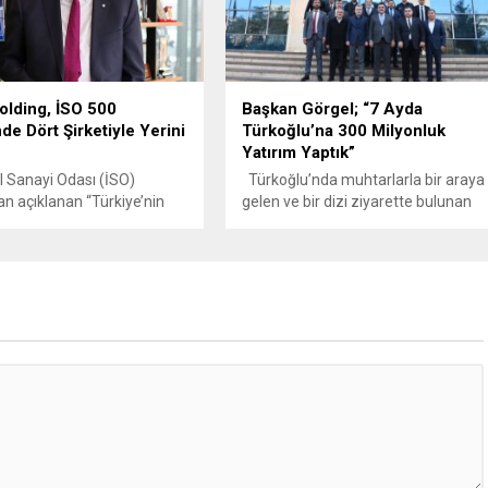
tutuksuz sanık Bayram Türker’e ise
4 yıl hapis cezası verildi. İşte
detaylar...
olding, İSO 500
Başkan Görgel; “7 Ayda
de Dört Şirketiyle Yerini
Türkoğlu’na 300 Milyonluk
Yatırım Yaptık”
 Sanayi Odası (İSO)
Türkoğlu’nda muhtarlarla bir araya
an açıklanan “Türkiye’nin
gelen ve bir dizi ziyarette bulunan
k Sanayi Kuruluşu – 2024”
Başkan Görgel, “7 aylık süre
a sonuçlarına göre, Kipaş
zarfında Türkoğlu’nda hayata
bünyesindeki dört şirket
geçirdiğimiz alt ve üstyapı
irmeyi başardı. Holding, çok
yatırımlarımızın toplam tutarı 300
 üretim gücü, sürdürülebilir
Milyon TL. 2025 yılında da
izyonu ve geniş istihdam
yatırımlarımız artarak sürecek.
ürk sanayisindeki güçlü
Daha güçlü alt ve üstyapı ile
u bir kez daha ortaya
Türkoğlu’nu 6 Şubat öncesinden
steye giren Kipaş Holding...
daha güçlü bir noktaya
taşıyacağız”...