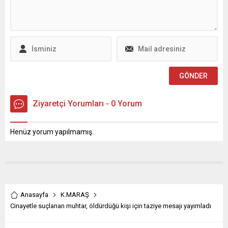
Necip Fazıl Şehir
müebbet, tutuksuz sanık
Hastanesi’ne ulaşım
Bayram Türker’e ise 4 yıl
sağlayan otobüslerin
hapis cezası verildi. İşte
güzergahı da 6 Şubat’ta
detaylar...
Kapıçam Mezarlığı’na kadar
uzatılacak.
Kahramanmaraş
Büyükşehir Belediyesi, 6
Şubat depremlerinin yıl
dönümünde, kabir
Ziyaretçi Yorumları - 0 Yorum
ziyaretlerini kolaylaştırmak
amacıyla...
Henüz yorum yapılmamış.
Anasayfa
K.MARAŞ
Cinayetle suçlanan muhtar, öldürdüğü kişi için taziye mesajı yayımladı