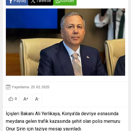
Paylaş
Tweetle
Gönder
Yayınlama: 25.02.2025
A
A
+
-
0
İçişleri Bakanı Ali Yerlikaya, Konya’da devriye esnasında
meydana gelen trafik kazasında şehit olan polis memuru
Onur Şirin için taziye mesajı yayınladı.