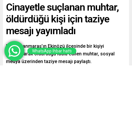
Cinayetle suçlanan muhtar,
öldürdüğü kişi için taziye
mesajı yayımladı
Kahramanmaraş’ın Ekinözü ilçesinde bir kişiyi
WhatsApp İhbar hattı
bıçaklayarak öldürdüğü iddia edilen muhtar, sosyal
medya üzerinden taziye mesajı paylaştı.
Paylaş
Tweetle
Gönder