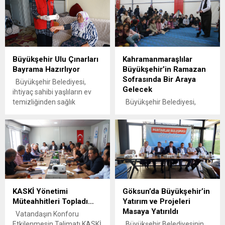
Büyükşehir Ulu Çınarları
Kahramanmaraşlılar
Bayrama Hazırlıyor
Büyükşehir’in Ramazan
Sofrasında Bir Araya
Büyükşehir Belediyesi,
Gelecek
ihtiyaç sahibi yaşlıların ev
temizliğinden sağlık
Büyükşehir Belediyesi,
kontrollerine, kişisel
Emlak Konut’un katkılarıyla
bakımdan berber hizmetine
Milli İrade Meydanı ve
kadar birçok ihtiyacını
Dulkadiroğlu Namık Kemal
karşılayarak ulu çınarları
Mahallesi’nde kurulan
bayrama hazırlıyor.
çadırlarda günlük 20 bin
Kahramanmaraş
kişiye iftar verecek. Ayrıca
Büyükşehir Belediyesi,
tüm ilçelerde de iftar
sosyal belediyecilik
organizasyonu ve çeşitli
KASKİ Yönetimi
Göksun’da Büyükşehir’in
anlayışıyla vatandaşların
etkinlikler düzenlenecek.
Müteahhitleri Topladı…
Yatırım ve Projeleri
yanında olmaya devam
Kahramanmaraş
Masaya Yatırıldı
ediyor. Özellikle yaşlı ve
Büyükşehir Belediyesi,
Vatandaşın Konforu
ihtiyaç sahibi vatandaşlara
Ramazan ayının manevi
Etkilenmesin Talimatı KASKİ
Büyükşehir Belediyesinin