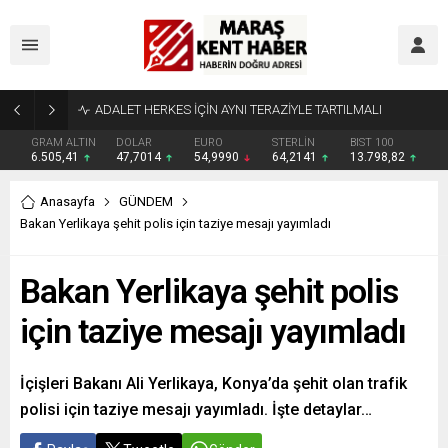
GRAM ALTIN
DOLAR
EURO
STERLİN
BIST 100
6.505,41
47,7014
54,9990
64,2141
13.798,82
Anasayfa
GÜNDEM
Bakan Yerlikaya şehit polis için taziye mesajı yayımladı
Bakan Yerlikaya şehit polis
için taziye mesajı yayımladı
İçişleri Bakanı Ali Yerlikaya, Konya’da şehit olan trafik
polisi için taziye mesajı yayımladı. İşte detaylar…