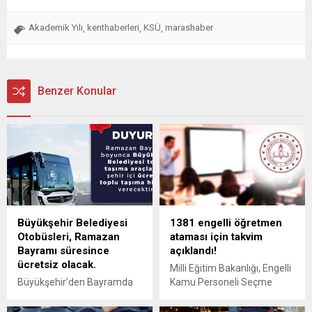
Akademik Yılı
kenthaberleri
KSÜ
marashaber
,
,
,
Benzer Konular
Büyükşehir Belediyesi
1381 engelli öğretmen
Otobüsleri, Ramazan
ataması için takvim
Bayramı süresince
açıklandı!
ücretsiz olacak.
Milli Eğitim Bakanlığı, Engelli
Büyükşehir’den Bayramda
Kamu Personeli Seçme
Ücretsiz Ulaşım
Sınavı (EKPSS-Lisans)
Kahramanmaraş
sonuçlarına göre, 1381