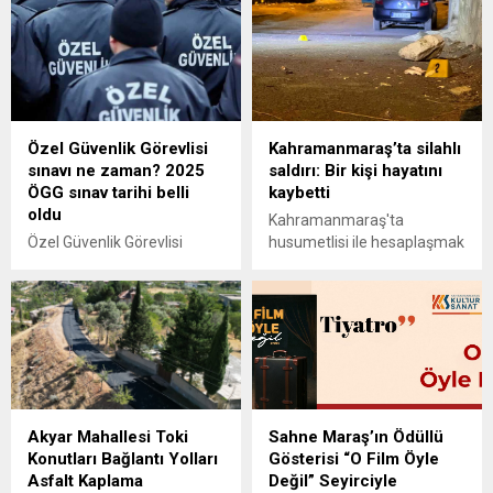
Büyükşehir Belediyesi,
engelli öğretmen ataması
Ramazan Bayramı
için takvimi açıkladı.
süresince vatandaşların
bayram ziyaretlerini daha
rahat ve huzurlu bir şekilde
gerçekleştirebilmesi
Özel Güvenlik Görevlisi
Kahramanmaraş’ta silahlı
amacıyla önemli bir ulaşım
sınavı ne zaman? 2025
saldırı: Bir kişi hayatını
kolaylığı sağlıyor. Bu
ÖGG sınav tarihi belli
kaybetti
kapsamda, 20, 21 ve 22
oldu
Mart tarihlerinde Büyükşehir
Kahramanmaraş'ta
Belediyesine ait tüm toplu
Özel Güvenlik Görevlisi
husumetlisi ile hesaplaşmak
taşıma araçları şehir
(ÖGG) sınavlarının ne zaman
için konuşmaya karar veren
genelinde ücretsiz olarak
yapılacağı merak ediliyor.
Mehmet Mazı, gelen A.P.'nin
hizmet verecek. Bayram...
Peki 2025 ÖGG sınavı ne
silahlı saldırısı sonucu
zaman, hangi tarihte
yaşamını yitirdi. Olayda bir
yapılacak? ÖGG sınavına
kişi de yaralandı.
kimler başvurabilir? İşte
merak edilenler...
Akyar Mahallesi Toki
Sahne Maraş’ın Ödüllü
Konutları Bağlantı Yolları
Gösterisi “O Film Öyle
Asfalt Kaplama
Değil” Seyirciyle