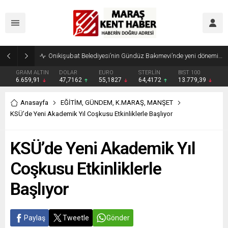
Geleneksel Ağustos Fuarı’nda Madrigal Coşkusu
GRAM ALTIN
DOLAR
EURO
STERLİN
BIST 100
6.659,91
47,7162
55,1827
64,4172
13.779,39
Anasayfa
EĞİTİM
,
GÜNDEM
,
K.MARAŞ
,
MANŞET
KSÜ’de Yeni Akademik Yıl Coşkusu Etkinliklerle Başlıyor
KSÜ’de Yeni Akademik Yıl
Coşkusu Etkinliklerle
Başlıyor
Paylaş
Tweetle
Gönder