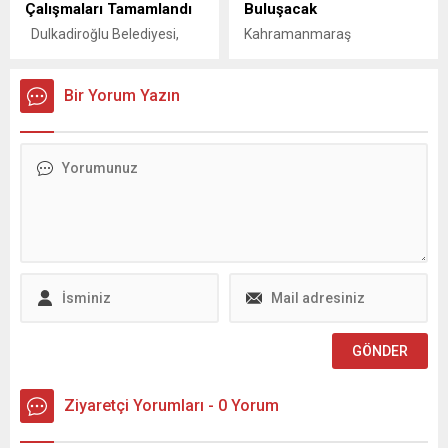
Çalışmaları Tamamlandı
Buluşacak
Dulkadiroğlu Belediyesi,
Kahramanmaraş
ilçenin ulaşım altyapısını
Büyükşehir Belediyesi
güçlendirme ve
tarafından şehrin kültür
vatandaşlara daha konforlu
Bir Yorum Yazın
sanat hayatına kazandırılan
bir ulaşım imkanı sunma
Sahne Maraş Tiyatro Okulu,
hedefi doğrultusunda
başarılı tiyatro
yürüttüğü Akyar Mahallesi
gösterimlerine bir yenisini
TOKİ Konutları bağlantı
daha ekliyor.
yolları asfalt kaplama
Sanatseverlerin yoğun
çalışmalarını tamamladı.
ilgiyle takip ettiği tiyatro
Dulkadiroğlu Belediyesi, 105
oluşumu, geçtiğimiz ay
mahallemizin tamamında
büyük beğeni toplayan ve
olduğu gibi Akyar
önemli bir ödüle layık
Mahallesi’nde de yol
görülen oyununu yeniden
standartlarını yükseltmeye
seyirciyle buluşturmaya
devam ediyor. Güvenli,
hazırlanıyor. Sahne Maraş
düzenli ve modern yollar ile
Tiyatro Okulu’nun usta
vatandaşların...
eğitmenleri ve...
Ziyaretçi Yorumları - 0 Yorum