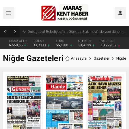
Geleneksel Ağustos Fuarı’nda Madrigal Coşkusu
GRAM ALTIN
DOLAR
EURO
STERLİN
BIST 100
6.660,55
47,7111
55,1881
64,4139
13.779,39
Niğde Gazeteleri
Anasayfa
Gazeteler
Niğde