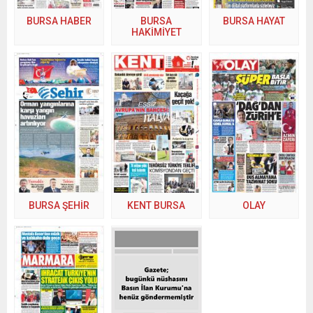
BURSA HABER
BURSA
BURSA HAYAT
HAKİMİYET
BURSA ŞEHİR
KENT BURSA
OLAY