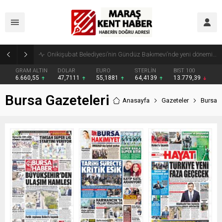
Geleneksel Ağustos Fuarı’nda Madrigal Coşkusu
GRAM ALTIN
DOLAR
EURO
STERLİN
BIST 100
6.660,55
47,7111
55,1881
64,4139
13.779,39
Bursa Gazeteleri
Anasayfa
Gazeteler
Bursa