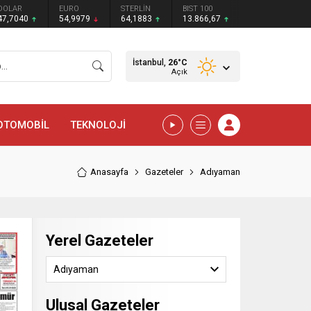
DOLAR
EURO
STERLİN
BIST 100
47,7040
54,9979
64,1883
13.866,67
İstanbul,
26
°C
Açık
OTOMOBİL
TEKNOLOJİ
Anasayfa
Gazeteler
Adıyaman
Yerel Gazeteler
Adıyaman
Ulusal Gazeteler