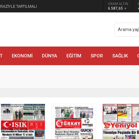
GRAM ALTIN
manmaraş’ta Tek Soru: Diğerleri neden İçeride?
6.587,65
T
EKONOMİ
DÜNYA
EĞİTİM
SPOR
SAĞLIK