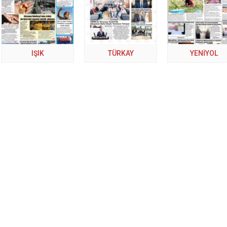
IŞIK
TÜRKAY
YENİYOL