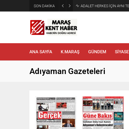
SON DAKİKA
Tahliye Kararı Sonrası Kahra
ANA SAYFA
K.MARAŞ
GÜNDEM
SİYASE
Adıyaman Gazeteleri