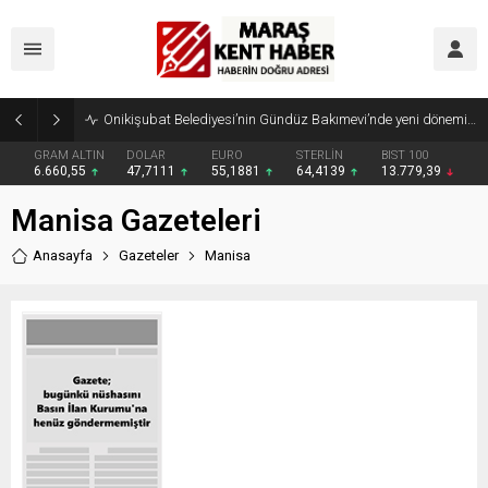
Onikişubat Belediyesi’nin Gündüz Bakımevi’nde yeni dönemin ön kayıtları başladı
GRAM ALTIN
DOLAR
EURO
STERLİN
BIST 100
6.660,55
47,7111
55,1881
64,4139
13.779,39
Manisa Gazeteleri
Anasayfa
Gazeteler
Manisa