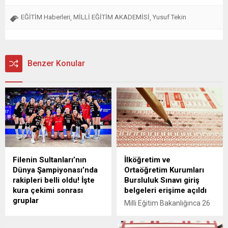
EĞİTİM Haberleri
MİLLİ EĞİTİM AKADEMİSİ
Yusuf Tekin
,
,
Benzer Konular
Filenin Sultanları’nın
İlköğretim ve
Dünya Şampiyonası’nda
Ortaöğretim Kurumları
rakipleri belli oldu! İşte
Bursluluk Sınavı giriş
kura çekimi sonrası
belgeleri erişime açıldı
gruplar
Milli Eğitim Bakanlığınca 26
2025 FIVB Kadınlar Dünya
Nisan'da düzenlenecek
Şampiyonası’nda Filenin
İlköğretim ve Ortaöğretim