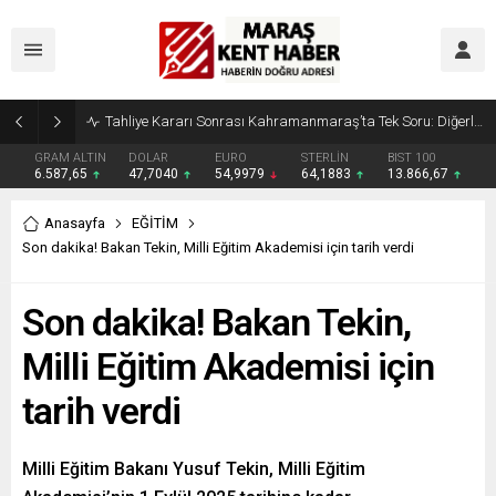
Tahliye Kararı Sonrası Kahramanmaraş’ta Tek Soru: Diğerleri neden İçeride?
GRAM ALTIN
DOLAR
EURO
STERLİN
BIST 100
6.587,65
47,7040
54,9979
64,1883
13.866,67
Anasayfa
EĞİTİM
Son dakika! Bakan Tekin, Milli Eğitim Akademisi için tarih verdi
Son dakika! Bakan Tekin,
Milli Eğitim Akademisi için
tarih verdi
Milli Eğitim Bakanı Yusuf Tekin, Milli Eğitim