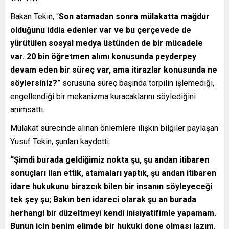
Bakan Tekin, “
Son atamadan sonra mülakatta mağdur
olduğunu iddia edenler var ve bu çerçevede de
yürütülen sosyal medya üstünden de bir mücadele
var. 20 bin öğretmen alımı konusunda peyderpey
devam eden bir süreç var, ama itirazlar konusunda ne
söylersiniz?
” sorusuna süreç başında torpilin işlemediği,
engellendiği bir mekanizma kuracaklarını söylediğini
anımsattı.
Mülakat sürecinde alınan önlemlere ilişkin bilgiler paylaşan
Yusuf Tekin, şunları kaydetti:
“Şimdi burada geldiğimiz nokta şu, şu andan itibaren
sonuçları ilan ettik, atamaları yaptık, şu andan itibaren
idare hukukunu birazcık bilen bir insanın söyleyeceği
tek şey şu; Bakın ben idareci olarak şu an burada
herhangi bir düzeltmeyi kendi inisiyatifimle yapamam.
Bunun için benim elimde bir hukuki done olması lazım.