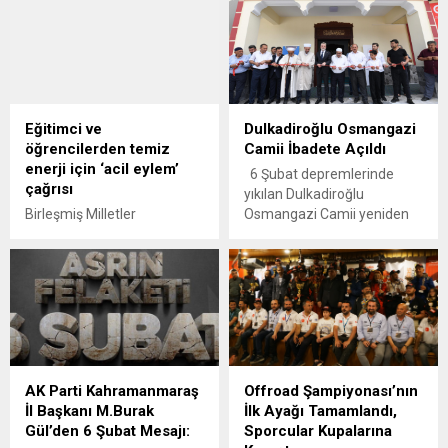
Sultanları'nın rakipleri belli
Kurumları Bursluluk Sınavı
oldu.
(İOKBS) giriş yeri belgeleri,
e-Okul'da erişime açıldı.
Eğitimci ve
Dulkadiroğlu Osmangazi
öğrencilerden temiz
Camii İbadete Açıldı
enerji için ‘acil eylem’
6 Şubat depremlerinde
çağrısı
yıkılan Dulkadiroğlu
Birleşmiş Milletler
Osmangazi Camii yeniden
tarafından Uluslararası
ibadete açıldı. Başkan
Temiz Enerji Günü ilan
Görgel, “Bugün burada, hem
edilen 26 Ocak, ‘Acil Bir
hüzünlü bir geçmişin hem
Çağrı: Temiz Enerjiye Adil ve
de umut dolu bir geleceğin
Kapsayıcı Bir Geçiş’
sembolü olan Osmangazi
temasıyla Ankara’da panel
Camii’mizin yeniden açılışını
düzenlendi. Dünyanın farklı
gerçekleştirmenin huzurunu
ülkelerinden eğitimci ve
yaşıyoruz. Rabbim bu güzel
AK Parti Kahramanmaraş
Offroad Şampiyonası’nın
öğrencilerin katıldığı
mabedimizi her daim dolu,
İl Başkanı M.Burak
İlk Ayağı Tamamlandı,
etkinlikte, temiz enerji için
huzurlu ve hayırlı eylesin”
Gül’den 6 Şubat Mesajı:
Sporcular Kupalarına
‘acil eylem’ çağrısı yapıldı.
dedi. 6 Şubat