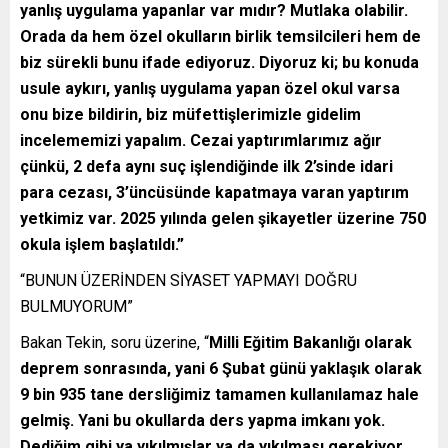
yanlış uygulama yapanlar var mıdır? Mutlaka olabilir.
Orada da hem özel okulların birlik temsilcileri hem de
biz sürekli bunu ifade ediyoruz. Diyoruz ki; bu konuda
usule aykırı, yanlış uygulama yapan özel okul varsa
onu bize bildirin, biz müfettişlerimizle gidelim
incelememizi yapalım. Cezai yaptırımlarımız ağır
çünkü, 2 defa aynı suç işlendiğinde ilk 2’sinde idari
para cezası, 3’üncüsünde kapatmaya varan yaptırım
yetkimiz var. 2025 yılında gelen şikayetler üzerine 750
okula işlem başlatıldı.”
“BUNUN ÜZERİNDEN SİYASET YAPMAYI DOĞRU
BULMUYORUM”
Bakan Tekin, soru üzerine, “
Milli Eğitim Bakanlığı olarak
deprem sonrasında, yani 6 Şubat günü yaklaşık olarak
9 bin 935 tane dersliğimiz tamamen kullanılamaz hale
gelmiş. Yani bu okullarda ders yapma imkanı yok.
Dediğim gibi ya yıkılmışlar ya da yıkılması gerekiyor.