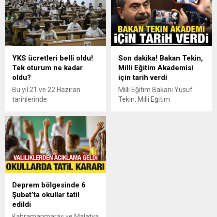
geçti. Bakanlık eğitimin
Açıköğretim fakülteleriyle
ticarileşmesini önlemeye
ilgili önemli kararı duyurdu.
yönelik kuruma marka
vermek için aynı türden 5
okul şartı ve en az 5 yıl
faaliyet zorunluluğu getirdi.
YKS ücretleri belli oldu!
Son dakika! Bakan Tekin,
Tek oturum ne kadar
Milli Eğitim Akademisi
oldu?
için tarih verdi
Bu yıl 21 ve 22 Haziran
Milli Eğitim Bakanı Yusuf
tarihlerinde
Tekin, Milli Eğitim
gerçekleştirilecek YKS için
Akademisi'nin 1 Eylül 2025
adayların ödeyeceği ücretler
tarihine kadar
açıklandı. ÖSYM tarafından
kurumsallaşmayı
yayınlanan başvuru
tamamlamış ve faaliyete
kılavuzuna göre tek oturum
geçmiş olacağını açıkladı.
için sınav ücreti 450 TL, 3
Tekin, bu yıl şikayetler
oturum için ise 1.350 TL
üzerine 750 özel okula işlem
oldu.
başlatıldığını duyurdu.
Deprem bölgesinde 6
Şubat’ta okullar tatil
edildi
Kahramanmaraş ve Malatya