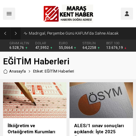
Madrigal, Perşembe Günü KAFUM’da Sahne Alacak
GRAM ALTIN
DOLAR
EURO
STERLİN
BIST 100
6.528,76
47,5952
55,0664
64,2258
13.676,19
EĞİTİM Haberleri
Anasayfa
Etiket: EĞİTİM Haberleri
İlköğretim ve
ALES/1 sınav sonuçları
Ortaöğretim Kurumları
açıklandı: İşte 2025