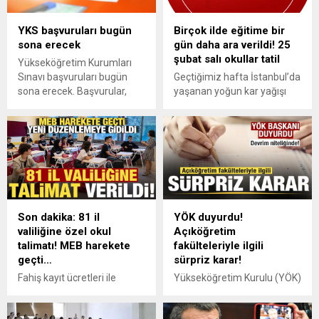
bin 500'ünün kadın olduğu
hazırlanarak 5 kitap halinde
belirtildi.
öğrencilere sunuldu.
YKS başvuruları bugün
Birçok ilde eğitime bir
sona erecek
gün daha ara verildi! 25
şubat salı okullar tatil
Yükseköğretim Kurumları
Sınavı başvuruları bugün
Geçtiğimiz hafta İstanbul’da
sona erecek. Başvurular,
yaşanan yoğun kar yağışı
ÖSYM'nin internet sitesi ve
nedeniyle eğitime ara
mobil uygulamasından
verilmesinin ardından, 25
gerçekleştirilebilecek.
Şubat Salı günü için yeni
açıklamalar yakından takip
ediliyor. Peki, yarın hangi
illerde okullar tatil?
Son dakika: 81 il
YÖK duyurdu!
valiliğine özel okul
Açıköğretim
talimatı! MEB harekete
fakülteleriyle ilgili
geçti…
sürpriz karar!
Fahiş kayıt ücretleri ile
Yükseköğretim Kurulu (YÖK)
gündeme gelen özel okul
Başkanı Prof. Dr. Erol Özvar,
zincirleri için MEB harekete
milyonlarca kişiyi ilgilendiren