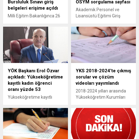
Bursluluk Sınavı giriş
ÖSYM sorgulama sayfası
belgeleri erişime açıldı
Akademik Personel ve
Milli Eğitim Bakanlığınca 26
Lisansüstü Eğitimi Giriş
Nisan'da düzenlenecek
Sınavı (ALES/1) sonuçları
İlköğretim ve Ortaöğretim
açıklandı. ALES sınav
Kurumları Bursluluk Sınavı
sonuçları nereden, nasıl
(İOKBS) giriş yeri belgeleri,
öğrenilir? gibi sorular
e-Okul'da erişime açıldı.
gündeme geldi. İşte 2025
ÖSYM ALES/1 sınav sonucu
sorgulama ekranı...
YÖK Başkanı Erol Özvar
YKS 2018-2024’te çıkmış
açıkladı: Yükseköğretime
sorular ve çözüm
kayıtlı kadın öğrenci
videoları yayımlandı
oranı yüzde 53
2018-2024 yılları arasında
Yükseköğretime kayıtlı
Yükseköğretim Kurumları
öğrenci sayısında kadınların
Sınavı'nda (YKS) çıkmış
oranının yüzde 53'e ulaştığı
sorular ile çözüm
bildirildi. YÖK'ten yapılan
videolarının yer aldığı
yazılı açıklamada ayrıca
kitaplar "MEBİ"de
Türkiye'de görev yapan 184
yayımlandı. Hazırlanan
bin öğretim elemanının 86
kaynaklar, konu bazında