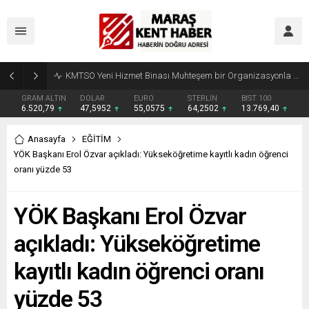
Madrigal, Perşembe Günü KAFUM’da Sahne Alacak
GRAM ALTIN
DOLAR
EURO
STERLİN
BIST 100
6.520,79
47,5952
55,0575
64,2502
13.769,40
Anasayfa
EĞİTİM
YÖK Başkanı Erol Özvar açıkladı: Yükseköğretime kayıtlı kadın öğrenci
oranı yüzde 53
YÖK Başkanı Erol Özvar
açıkladı: Yükseköğretime
kayıtlı kadın öğrenci oranı
yüzde 53