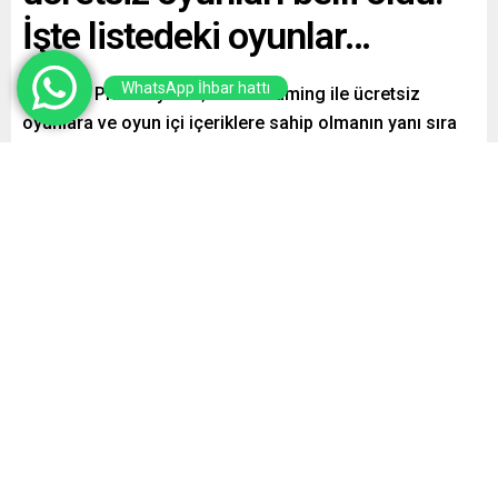
İşte listedeki oyunlar…
WhatsApp İhbar hattı
Amazon Prime üyeleri; Prime Gaming ile ücretsiz
oyunlara ve oyun içi içeriklere sahip olmanın yanı sıra
en popüler markaların ürünlerine günlük özel fırsatlara
erişim sağlayabilecek.
Paylaş
Tweetle
Gönder