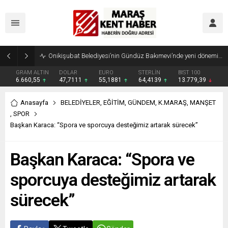
Geleneksel Ağustos Fuarı’nda Madrigal Coşkusu
GRAM ALTIN
DOLAR
EURO
STERLİN
BIST 100
6.660,55
47,7111
55,1881
64,4139
13.779,39
Anasayfa
BELEDİYELER
,
EĞİTİM
,
GÜNDEM
,
K.MARAŞ
,
MANŞET
,
SPOR
Başkan Karaca: “Spora ve sporcuya desteğimiz artarak sürecek”
Başkan Karaca: “Spora ve
sporcuya desteğimiz artarak
sürecek”