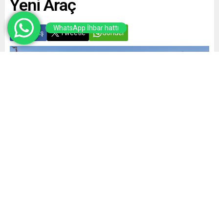
Yeni Araç
WhatsApp İhbar hattı
Paylaş
Tweetle
Gönder
Yayınlama: 22.05.2026
A
A
+
-
0