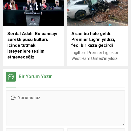
Sarı-lacivertliler bu sonucun
taraftarlarca darbedildi.
ardından lider Galatasaray'ın
8 puan gerisinde kalarak son
4 haftada şampiyonluk
yarışından koptu.
Serdal Adalı: Bu camiayı
Aracı bu hale geldi:
sürekli pusu kültürü
Premier Lig’in yıldızı,
içinde tutmak
feci bir kaza geçirdi
isteyenlere teslim
İngiltere Premier Lig ekibi
etmeyeceğiz
West Ham United'ın yıldızı
Beşiktaş’ta mevcut başkan
Michail Antonio, ağır bir
ve başkan adayı Serdal
trafik kazası geçirdi.
Adalı, “Çok iyi biliyorlar ki
Bir Yorum Yazın
Kazanın ardından aracı
Beşiktaş'ın iyi olması, doğru
hurdaya dönen Antonio'nun
bir yola girmesi ve eski
Bilincinin açık olduğu ve
günlerine geri dönmesi
iletişim kurabildiği açıklandı.
onların geri dönüş yollarını
Tecrübeli futbolcu,
kapatacak. Biz o yolu, bu
Londra'nın merkezindeki bir
zihniyettekilere tamamen
hastanede yakın gözetim
kapatacağız. Bu camiayı
altında tutuluyor.
sürekli pusu kültürü içinde
tutmak isteyenlere teslim