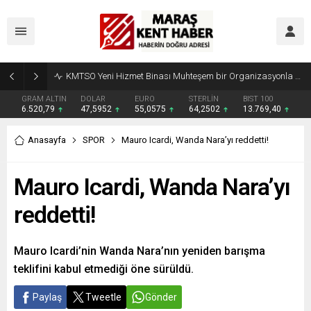
Madrigal, Perşembe Günü KAFUM’da Sahne Alacak
GRAM ALTIN
DOLAR
EURO
STERLİN
BIST 100
6.520,79
47,5952
55,0575
64,2502
13.769,40
Anasayfa
SPOR
Mauro Icardi, Wanda Nara’yı reddetti!
Mauro Icardi, Wanda Nara’yı
reddetti!
Mauro Icardi’nin Wanda Nara’nın yeniden barışma
teklifini kabul etmediği öne sürüldü.
Paylaş
Tweetle
Gönder