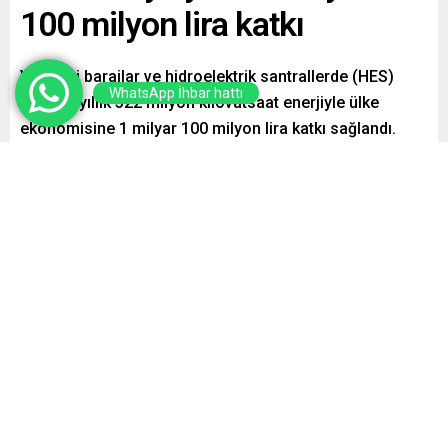
100 milyon lira katkı
Van’daki barajlar ve hidroelektrik santrallerde (HES)
WhatsApp İhbar hattı
üretilen yıllık 322 milyon kilovatsaat enerjiyle ülke
ekonomisine 1 milyar 100 milyon lira katkı sağlandı.
Paylaş
Tweetle
Gönder