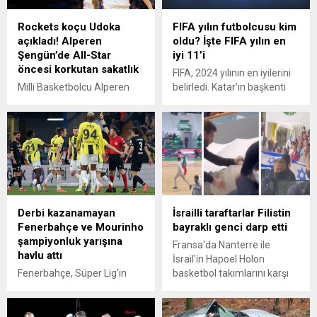
Rockets koçu Udoka
FIFA yılın futbolcusu kim
açıkladı! Alperen
oldu? İşte FIFA yılın en
Şengün’de All-Star
iyi 11’i
öncesi korkutan sakatlık
FIFA, 2024 yılının en iyilerini
Milli Basketbolcu Alperen
belirledi. Katar’ın başkenti
Şengün'ün forma giydiği
Doha’da düzenlenen gala
Houston Rockets'ın koçu
gecesinde FIFA The Best
Ime Udoka, Toronto Raptors
Ödüller, 9. kez dağıtıldı. Peki,
maçında sakatlanan
FIFA yılın futbolcusu kim
Alperen Şengün'ün bel
oldu? İşte FIFA yılın en iyi 11'i
spazmı geçirdiğini açıkladı.
Derbi kazanamayan
İsrailli taraftarlar Filistin
Fenerbahçe ve Mourinho
bayraklı genci darp etti
şampiyonluk yarışına
Fransa'da Nanterre ile
havlu attı
İsrail'in Hapoel Holon
Fenerbahçe, Süper Lig'in
basketbol takımlarını karşı
34'üncü haftasında
karşıya getiren mübakada
sahasında konuk ettiği
sahaya Filistin bayrağıyla
Beşiktaş'a 1-0 mağlup oldu.
inen bir genç, İsrailli