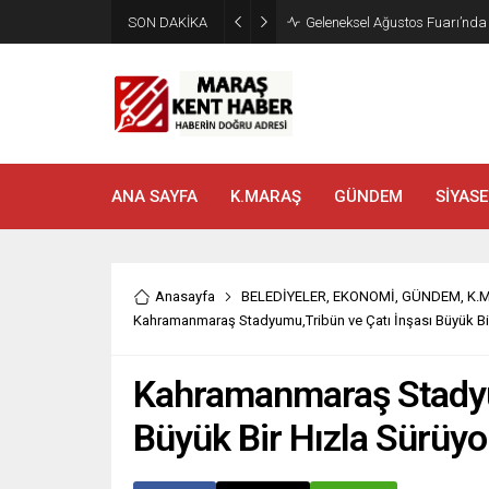
SON DAKİKA
Geleneksel Ağustos Fuarı’nd
ANA SAYFA
K.MARAŞ
GÜNDEM
SİYASE
Anasayfa
BELEDİYELER
,
EKONOMİ
,
GÜNDEM
,
K.
Kahramanmaraş Stadyumu,Tribün ve Çatı İnşası Büyük Bir
Kahramanmaraş Stadyum
Büyük Bir Hızla Sürüyo