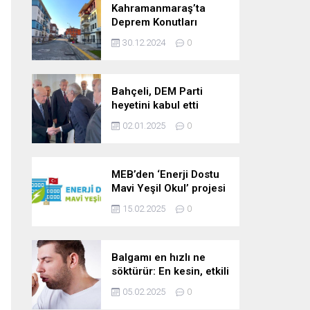
Kahramanmaraş’ta
Deprem Konutları
2025’te Teslim Edilecek
30.12.2024
0
Bahçeli, DEM Parti
heyetini kabul etti
02.01.2025
0
MEB’den ‘Enerji Dostu
Mavi Yeşil Okul’ projesi
15.02.2025
0
Balgamı en hızlı ne
söktürür: En kesin, etkili
ve çabuk balgam
05.02.2025
0
söktürücü kür!