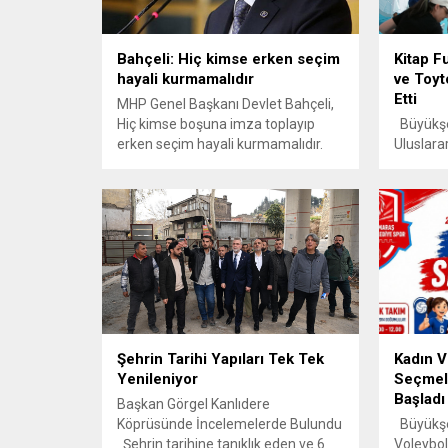
Bahçeli: Hiç kimse erken seçim
Kitap F
hayali kurmamalıdır
ve Toyt
Etti
MHP Genel Başkanı Devlet Bahçeli,
Hiç kimse boşuna imza toplayıp
Büyükşeh
erken seçim hayali kurmamalıdır.
Uluslara
Türk milletinin muarazam
düzenlen
desteğiyle seçilen Sayın
araya ge
Cumhurbaşkanımız ve
Toytok; 
Cumhurbaşkanlığı Kabinesi
ve toplum
görevinin başındadır. Cumhur
toplum e
İttifakı’nın ortak iradesi seçimlerin
konuyu fa
zamanında yapılması yönündedir
Kahrama
ve bu irade kesindir dedi.
Belediye
Uluslar
Fuarı, ik
Şehrin Tarihi Yapıları Tek Tek
Kadın V
Yenileniyor
Seçmele
Başladı
Başkan Görgel Kanlıdere
Köprüsünde İncelemelerde Bulundu
Büyükşeh
Şehrin tarihine tanıklık eden ve 6
Voleybol