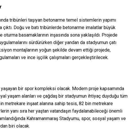
r
nda tribünleri taşıyan betonarme temel sistemlerin yapımı
a çıktı. Doğu ve batı tribünlerde betonarme imalatlar büyük
de oturma basamaklarının inşasında sona yaklaşıldı. Projede
 uygulamalarını sürdürürken diğer yandan da stadyumun çatı
üksiyon montajlarının yoğun şekilde devam ettiği projede,
lamaları ve ince işçilik çalışmaları gerçekleştirilecek.
 yaşayan bir spor kompleksi olacak. Modern proje kapsamında
sosyal yaşam alanları ve çağdaş bir stadyumun ihtiyaç duyduğu tüm
 bin metrekare inşaat alanına sahip tesis, 82 bin metrekare
lerin yanı sıra her yaştan vatandaşın faydalanabileceği önemli
mamlandığında Kahramanmaraş Stadyumu, spor, sosyal yaşam ve
dan biri olacak.