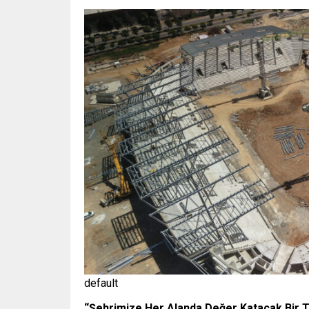
default
“Şehrimize Her Alanda Değer Katacak Bir T