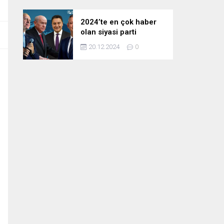
2024’te en çok haber
olan siyasi parti
liderleri! Zirvedeki isim
20.12.2024
0
fark attı