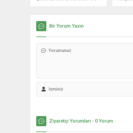
Şubat depremlerinde hasar gören
yetenekl
Kanlıdere Köprüsü’nde restorasyon
düzenliy
çalışmaları sürüyor. Başkan Görgel,
sporcula
“Kanlıdere Köprüsü, şehrimizin
için baş
Bir Yorum Yazın
geçmişine ışık tutan çok kıymetli bir
Kahrama
yapı. Bu nedenle restorasyon süreci
Belediye
büyük bir hassasiyetle yürütülüyor.
kesimin
Amacımız, bu kıymetli eseri gelecek
Kahraman
nesillere güvenle aktarabilmek”...
haline g
yatırımla
sürdürür
yetiştire
Ziyaretçi Yorumları - 0 Yorum