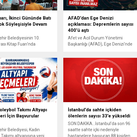
uarı, İkinci Gününde Batı
AFAD’dan Ege Denizi
ok Söyleşisiyle Devam
açıklaması: Depremlerin sayısı
400’ü aştı
ir Belediyesinin 10.
Afet ve Acil Durum Yönetimi
rası Kitap Fuarı’nda
Başkanlığı (AFAD), Ege Denizi'nde
en söyleşide okurlarla bir
meydana gelen depremlere ilişkin
len Uğur Batı ve Hakan
paylaşım yaptı.
toplumsal değerler, bireysel
sal gelişim ile birey-
tkileşimi gibi pek çok
rklı bakış açılarıyla ele aldı.
nmaraş Büyükşehir
sinin düzenlediği 10.
arası Kahramanmaraş Kitap
inci gününde de yoğun...
oleybol Takımı Altyapı
İstanbul’da sahte içkiden
ri İçin Başvurular
ölenlerin sayısı 33’e yükseldi
SON DAKİKA...İstanbul'da son 96
ir Belediyesi, Kadın
saatte sahte içki nedeniyle
 Takımı altyapısına yeni
hastanelere başvuran 88 kişiden