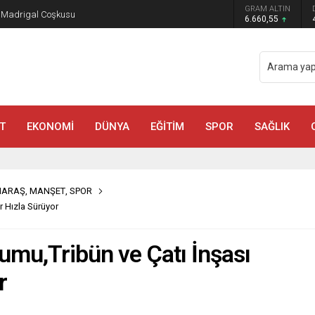
GRAM ALTIN
a Madrigal Coşkusu
6.660,55
T
EKONOMİ
DÜNYA
EĞİTİM
SPOR
SAĞLIK
MARAŞ
,
MANŞET
,
SPOR
 Hızla Sürüyor
u,Tribün ve Çatı İnşası
r