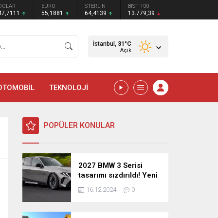
DOLAR
EURO
STERLİN
BIST 100
47,7111
55,1881
64,4139
13.779,39
İstanbul,
31
°C
Açık
OTOMOBİL
TEKNOLOJİ
POPÜLER KONULAR
2027 BMW 3 Serisi
tasarımı sızdırıldı! Yeni
nesil sedan’dan
16.12.2024
0
şaşırtıcı yenilikler!