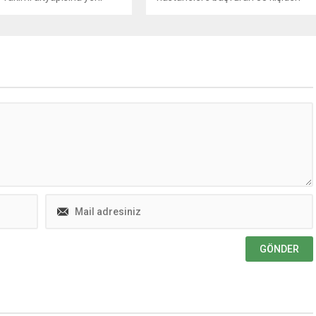
er kazandırmak için seçme
33'ü hayatını kaybetti.
or. 12 – 18 yaş arası genç
rın katılabileceği seçmeler
vurular başladı.
nmaraş Büyükşehir
si, sporu toplumun her
e yaymak ve
maraş’ı bir spor şehri
etirmek amacıyla
rını ve projelerini artırarak
ken, geleceğin sporcularını
cek...