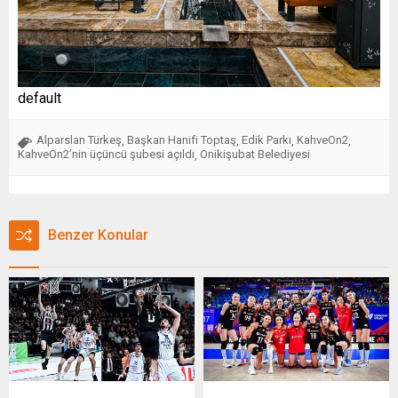
default
Alparslan Türkeş
Başkan Hanifi Toptaş
Edik Parkı
KahveOn2
,
,
,
,
KahveOn2’nin üçüncü şubesi açıldı
Onikişubat Belediyesi
,
Benzer Konular