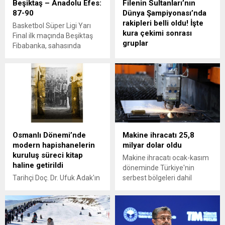
Beşiktaş – Anadolu Efes:
Filenin Sultanları’nın
87-90
Dünya Şampiyonası’nda
rakipleri belli oldu! İşte
Basketbol Süper Ligi Yarı
kura çekimi sonrası
Final ilk maçında Beşiktaş
gruplar
Fibabanka, sahasında
ağırladığı Anadolu Efes'e
2025 FIVB Kadınlar Dünya
90-87 mağlup oldu. Bu
Şampiyonası’nda Filenin
sonucun ardından Anadolu
Sultanları'nın rakipleri belli
Efes, seride 1-0 öne geçti.
oldu.
Maçın en skorer ismi ise
Anadolu Efes'te 35 sayı
kaydeden Shane Larkin
oldu.
Osmanlı Dönemi’nde
Makine ihracatı 25,8
modern hapishanelerin
milyar dolar oldu
kuruluş süreci kitap
Makine ihracatı ocak-kasım
haline getirildi
döneminde Türkiye'nin
Tarihçi Doç. Dr. Ufuk Adak'ın
serbest bölgeleri dahil
Altınbaş Üniversitesi
toplamda 25,8 milyar dolar
Yayınları'ndan çıkan The
olarak gerçekleşti.
Politics of Punishment in
the Late Ottoman Empire: