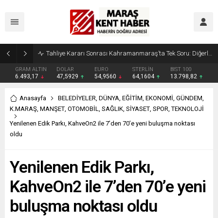
Tahliye Kararı Sonrası Kahramanmaraş’ta Tek Soru: Diğerleri neden İçeride?
GRAM ALTIN
DOLAR
EURO
STERLİN
BIST 100
6.493,17
47,5929
54,9560
64,1604
13.798,82
Anasayfa
BELEDİYELER
,
DÜNYA
,
EĞİTİM
,
EKONOMİ
,
GÜNDEM
,
K.MARAŞ
,
MANŞET
,
OTOMOBİL
,
SAĞLIK
,
SİYASET
,
SPOR
,
TEKNOLOJİ
Yenilenen Edik Parkı, KahveOn2 ile 7’den 70’e yeni buluşma noktası
oldu
Yenilenen Edik Parkı,
KahveOn2 ile 7’den 70’e yeni
buluşma noktası oldu