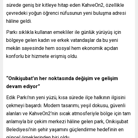
sürede geniş bir kitleye hitap eden KahveOn2, özellikle
çevredeki yoğun öğrenci nüfusunun yeni buluşma adresi
hâline geldi.
Parkı sıklıkla kullanan emekliler ile günlük yürüyüş için
bölgeye gelen kadın ve erkek vatandaşlar da bu yeni
mekân sayesinde hem sosyal hem ekonomik açıdan
konforlu bir hizmete erişmiş oldu.
“Onikişubat’ın her noktasında değişim ve gelişim
devam ediyor”
Edik Parkı’nın yeni yüzü, kısa sürede ilçe halkının ilgisini
çekmeyi başardı. Modern tasarımı, yeşil dokusu, güvenli
alanları ve KahveOn2’nin sıcak atmosferiyle bölge için tam
anlamıyla bir çekim merkezi hâline gelen park, Onikişubat
Belediyesi’nin şehir yaşamını güçlendirme hedefinin en
güncel örneklerinden biri oldu.