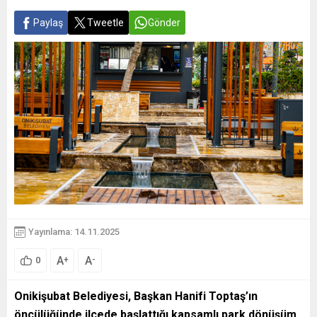
Paylaş
Tweetle
Gönder
Yayınlama: 14.11.2025
A
A
+
-
0
Onikişubat Belediyesi, Başkan Hanifi Toptaş’ın
öncülüğünde ilçede başlattığı kapsamlı park dönüşüm