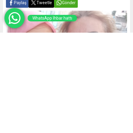
Paylaş
Tweetle
Gönder
WhatsApp İhbar hattı
Yayınlama: 14.11.2025
A
A
+
-
1
Gazeteci-Yazar ve Basın Birliği