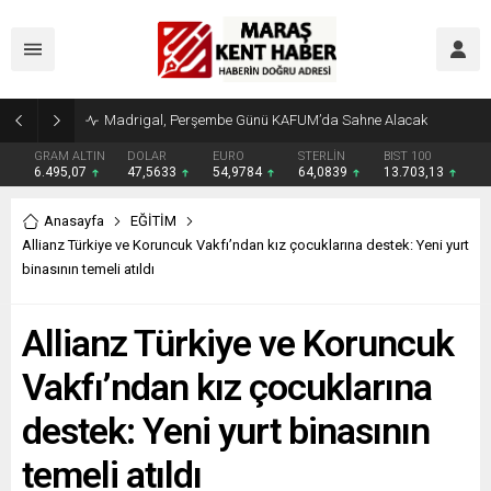
Madrigal, Perşembe Günü KAFUM’da Sahne Alacak
GRAM ALTIN
DOLAR
EURO
STERLİN
BIST 100
6.495,07
47,5633
54,9784
64,0839
13.703,13
Anasayfa
EĞİTİM
Allianz Türkiye ve Koruncuk Vakfı’ndan kız çocuklarına destek: Yeni yurt
binasının temeli atıldı
Allianz Türkiye ve Koruncuk
Vakfı’ndan kız çocuklarına
destek: Yeni yurt binasının
temeli atıldı