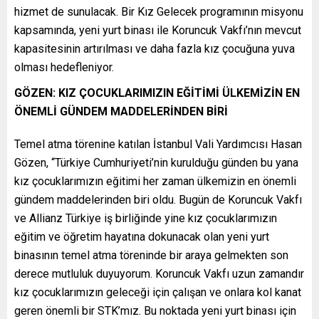
hizmet de sunulacak. Bir Kız Gelecek programının misyonu
kapsamında, yeni yurt binası ile Koruncuk Vakfı’nın mevcut
kapasitesinin artırılması ve daha fazla kız çocuğuna yuva
olması hedefleniyor.
GÖZEN: KIZ ÇOCUKLARIMIZIN EĞİTİMİ ÜLKEMİZİN EN
ÖNEMLİ GÜNDEM MADDELERİNDEN BİRİ
Temel atma törenine katılan İstanbul Vali Yardımcısı Hasan
Gözen, “Türkiye Cumhuriyeti’nin kurulduğu günden bu yana
kız çocuklarımızın eğitimi her zaman ülkemizin en önemli
gündem maddelerinden biri oldu. Bugün de Koruncuk Vakfı
ve Allianz Türkiye iş birliğinde yine kız çocuklarımızın
eğitim ve öğretim hayatına dokunacak olan yeni yurt
binasının temel atma töreninde bir araya gelmekten son
derece mutluluk duyuyorum. Koruncuk Vakfı uzun zamandır
kız çocuklarımızın geleceği için çalışan ve onlara kol kanat
geren önemli bir STK’mız. Bu noktada yeni yurt binası için