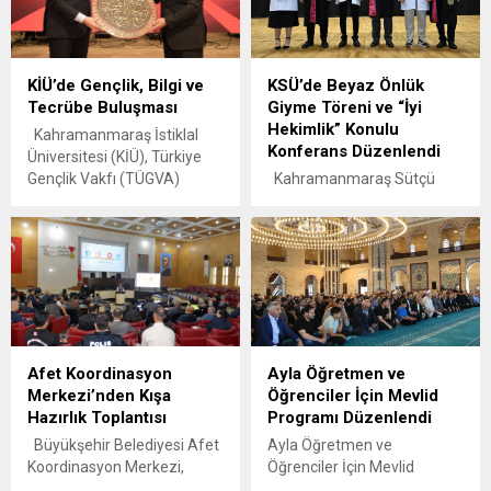
KİÜ’de Gençlik, Bilgi ve
KSÜ’de Beyaz Önlük
Tecrübe Buluşması
Giyme Töreni ve “İyi
Hekimlik” Konulu
Kahramanmaraş İstiklal
Konferans Düzenlendi
Üniversitesi (KİÜ), Türkiye
Gençlik Vakfı (TÜGVA)
Kahramanmaraş Sütçü
tarafından düzenlenen
İmam Üniversitesi (KSÜ)
“İhtisas Akademi ’26”
2024-2025 eğitim-öğretim
programı kapsamında 64.
döneminde Tıp Fakültesine
Dönem Kültür ve Turizm
yeni kayıt olan öğrenciler için
Bakanı Mahir Ünal ve TÜGVA
geleneksel “Beyaz Önlük
Genel Başkanı İbrahim
Giyme Töreni”
Beşinci’yi konuk etti. KİÜ
gerçekleştirildi. Yunus Emre
Karacasu Kampüsü Merkezi
Kongre ve Kültür Merkezi
Afet Koordinasyon
Ayla Öğretmen ve
Derslik Konferans
Sezai Karakoç Konferans
Merkezi’nden Kışa
Öğrenciler İçin Mevlid
Salonu’nda gerçekleştirilen
Salonu’nda düzenlenen
Hazırlık Toplantısı
Programı Düzenlendi
programda; bilgi
törene Kahramanmaraş
toplumunun dinamikleri,
Milletvekili Dr. İrfan
Büyükşehir Belediyesi Afet
Ayla Öğretmen ve
dijital çağın getirdiği etik
Karatutlu, Kahramanmaraş
Koordinasyon Merkezi,
Öğrenciler İçin Mevlid
sorunlar ve...
Cumhuriyet Başsavcısı
yaklaşan kış mevsimi
Programı Düzenlendi 15