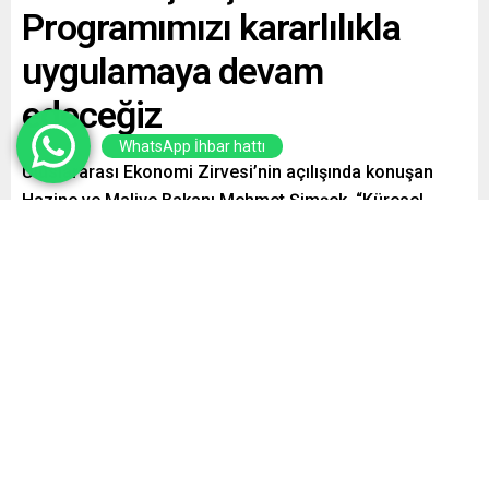
Programımızı kararlılıkla
uygulamaya devam
edeceğiz
WhatsApp İhbar hattı
Uluslararası Ekonomi Zirvesi’nin açılışında konuşan
Hazine ve Maliye Bakanı Mehmet Şimşek, “Küresel
krizler riskler kadar fırsatlar da barındırıyor. Türkiye, bu
zorlu dönemi sadece riskleri yöneterek değil, yapısal
dönüşümü hayata geçirerek kalıcı kazanımlara
dönüştürme potansiyeline sahip. Bu nedenle
programımızı kararlılıkla uygulamaya devam edeceğiz
dedi.
Paylaş
Tweetle
Gönder