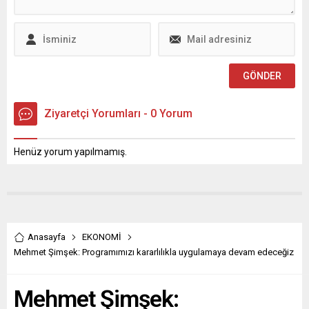
öğrencilerinin yaşamını
çalan, dert...
kolaylaştırmaya yönelik
önemli bir adım attı. Genç
dostu belediyecilik
anlayışıyla hayata geçirilen
yeni uygulama
kapsamında,...
Ziyaretçi Yorumları - 0 Yorum
Henüz yorum yapılmamış.
Anasayfa
EKONOMİ
Mehmet Şimşek: Programımızı kararlılıkla uygulamaya devam edeceğiz
Mehmet Şimşek: