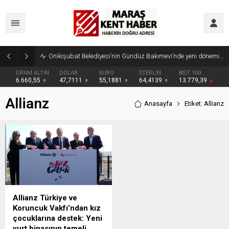
Onikişubat Belediyesi’nin Gündüz Bakımevi’nde yeni dönemin ön kayıtları başladı
GRAM ALTIN
DOLAR
EURO
STERLİN
BIST 100
6.660,55
47,7111
55,1881
64,4139
13.779,39
Allianz
Anasayfa
Etiket: Allianz
Allianz Türkiye ve
Koruncuk Vakfı’ndan kız
çocuklarına destek: Yeni
yurt binasının temeli