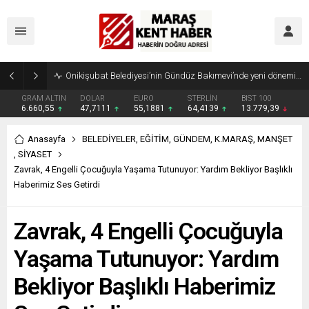
Geleneksel Ağustos Fuarı’nda Madrigal Coşkusu
GRAM ALTIN
DOLAR
EURO
STERLİN
BIST 100
6.660,55
47,7111
55,1881
64,4139
13.779,39
Anasayfa
BELEDİYELER
,
EĞİTİM
,
GÜNDEM
,
K.MARAŞ
,
MANŞET
,
SİYASET
Zavrak, 4 Engelli Çocuğuyla Yaşama Tutunuyor: Yardım Bekliyor Başlıklı
Haberimiz Ses Getirdi
Zavrak, 4 Engelli Çocuğuyla
Yaşama Tutunuyor: Yardım
Bekliyor Başlıklı Haberimiz