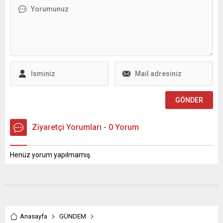
Elbistan başta olmak üzere
Mezunları Vefa Buluşması
19 noktada daha asfalt
ve Pilav Günü” programına
çalışması gerçekleştirecek.
katıldı. Kahramanmaraş
Kahramanmaraş
Anadolu İmam Hatip
Büyükşehir Belediyesi, şehir
Lisesi’nde gerçekleştirilen
genelinde ulaşım altyapısını
program, farklı
güçlendirmek, yol konforunu
dönemlerden mezunları bir
artırmak ve vatandaşlara
araya getirerek birlik,
daha güvenli ulaşım imkânı
beraberlik ve kardeşlik
sunmak amacıyla başlattığı
duygularını pekiştirdi.
asfalt...
Programa Başkan
Toptaş’ın...
Ziyaretçi Yorumları - 0 Yorum
Henüz yorum yapılmamış.
Anasayfa
GÜNDEM