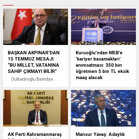
BAŞKAN AKPINAR’DAN
Kuruoğlu’ndan MEB’e
15 TEMMUZ MESAJI:
‘kariyer basamakları’
“BU MİLLET, VATANINA
anımsatması: 350 bin
SAHİP ÇIKMAYI BİLİR”
öğretmen 5 bin TL eksik
maaş alacak
Dulkadiroğlu Belediye
Başkanı Mehmet Akpınar,
Hürriyetçi Eğitim Sen Genel
15 Temmuz Demokrasi ve
Başkanı Levent Kuruoğlu,
Millî Birlik Günü dolayısıyla
“Kariyer basamakları
yayımladığı mesajda, Türk
yönetmeliği ocak ayına
milletinin vatanına,
kadar bitirilmezse 350 bin
bayrağına ve millî iradesine
öğretmen ortalama 5 bin TL
yönelik hain darbe girişimi
eksik maaş alacaktır” dedi
karşısında ortaya koyduğu
AK Parti Kahramanmaraş
Mansur Yavaş: Adaylık
destansı mücadeleye dikkat