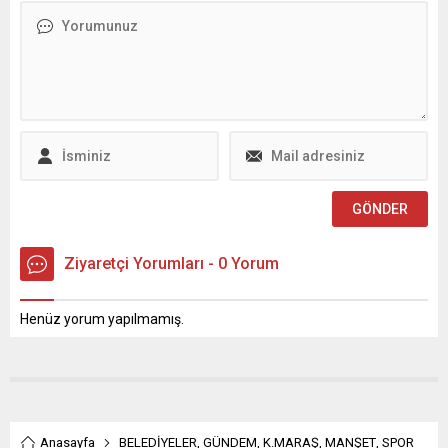
altyapı imalatları esnasında
arterde meydana gelen
bozulmalar sıcak asfaltla
onarılıyor. Şehir genelinde
altyapıdan üstyapıya
uzanan kapsamlı dönüşüm
çalışmaları aralıksız sürüyor.
KASKİ Genel Müdürlüğü
koordinesinde şehrin dört bir
yanında hayata geçirilen
altyapı...
Ziyaretçi Yorumları - 0 Yorum
Henüz yorum yapılmamış.
Anasayfa
BELEDİYELER
,
GÜNDEM
,
K.MARAŞ
,
MANŞET
,
SPOR