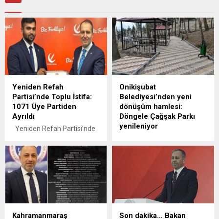
Yeniden Refah
Onikişubat
Partisi’nde Toplu İstifa:
Belediyesi’nden yeni
1071 Üye Partiden
dönüşüm hamlesi:
Ayrıldı
Döngele Çağşak Parkı
yenileniyor
Yeniden Refah Partisi’nde
önemli bir gelişme yaşandı.
Onikişubat Belediyesi,
Partinin Mahalli İdareler Eski
ilçenin dört bir yanında
Başkanı Faruk Başel, Gençlik
gerçekleştirdiği çevre
Kolları İl Başkanı Tatar
düzenleme ve yeşil alan
Abdurrahim Telli, gençlik
projeleriyle vatandaşların
kolları il ve ilçe
yaşam kalitesini artırmaya
yönetimlerinden üyelerle
devam ediyor. Bu
birlikte toplam 1071 kişi,
kapsamda, Döngele
Kahramanmaraş
Son dakika… Bakan
mevcut yönetim anlayışı ve
Mahallesi’nde uzun yıllardır