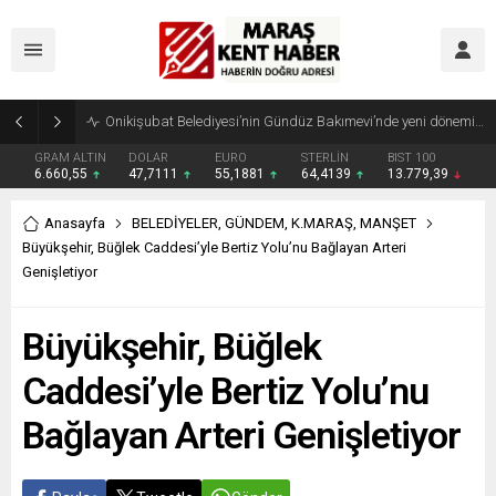
Geleneksel Ağustos Fuarı’nda Madrigal Coşkusu
GRAM ALTIN
DOLAR
EURO
STERLİN
BIST 100
6.660,55
47,7111
55,1881
64,4139
13.779,39
Anasayfa
BELEDİYELER
,
GÜNDEM
,
K.MARAŞ
,
MANŞET
Büyükşehir, Büğlek Caddesi’yle Bertiz Yolu’nu Bağlayan Arteri
Genişletiyor
Büyükşehir, Büğlek
Caddesi’yle Bertiz Yolu’nu
Bağlayan Arteri Genişletiyor