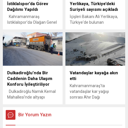
İstiklalspor’da Görev
Yerlikaya, Türkiye’deki
uygulamalarına duydukları
atıl durumda olan Çağşak
Dağılımı Yapıldı
Suriyeli sayısını açıkladı
rahatsızlık nedeniyle
Parkı, kapsamlı bir dönüşüm
partiden istifa ettiklerini
çalışmasıyla modern bir
Kahramanmaraş
İçişleri Bakanı Ali Yerlikaya,
kamuoyuna açıkladı. İstifa
mesire alanına
İstiklalspor’da Olağan Genel
Türkiye'de bulunan
eden grup,...
dönüştürülüyor. Bölge
Kurulun ardından göreve
Suriyelilerin güncel sayısını
halkının taleplerine kayıtsız
gelen Başkan Ahmet Gülpak
paylaştı.
kalmayan Onikişubat
başkanlığındaki yeni
Belediye Başkanı...
yönetim kurulunda görev
dağılımı tamamlandı.
Kulüpten yapılan açıklamaya
göre Ahmet Gülpak
başkanlık görevini
Dulkadiroğlu’nda Bir
Vatandaşlar kayağa akın
üstlenirken, Faruk Arıkan ve
Caddenin Daha Ulaşım
etti
Murat Demirkol Başkan
Konforu İyileştiriliyor
Vekili ve As Başkan olarak
Kahramanmaraş’ta
görev yapacak. Mesut Çakar
Dulkadiroğlu Namık Kemal
vatandaşlar kar yağışı
ise Başkan Vekili olarak
Mahallesi’nde altyapı
sonrası Ahır Dağı
görev alırken aynı...
çalışmalarının tamamlandığı
zirvesindeki kayak
Hacı Murat Caddesi’nde
merkezine akın etti.
üstyapı onarımlarına geçildi.
Bir Yorum Yazın
KASKİ koordinesinde
yürütülen çalışmalarla,