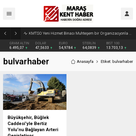
KMTSO Yeni Hizmet Binası Muhteşem bir Organizasyonla Açıldı
GRAM ALTIN
DOLAR
EURO
STERLİN
BIST 100
6.495,07
47,5633
54,9784
64,0839
13.703,13
bulvarhaber
Anasayfa
Etiket: bulvarhaber
Büyükşehir, Büğlek
Caddesi’yle Bertiz
Yolu’nu Bağlayan Arteri
Genişletiyor