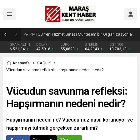
Madrigal, Perşembe Günü KAFUM’da Sahne Alacak
GRAM ALTIN
DOLAR
EURO
STERLİN
BIST 100
6.521,34
47,5916
55,0829
64,2043
13.703,13
Anasayfa
SAĞLIK
Vücudun savunma refleksi: Hapşırmanın nedeni nedir?
Vücudun savunma refleksi:
Hapşırmanın nedeni nedir?
Hapşırmanın nedeni ne? Vücudumuz nasıl korunuyor ve
hapşırmayı tutmak gerçekten zararlı mı?