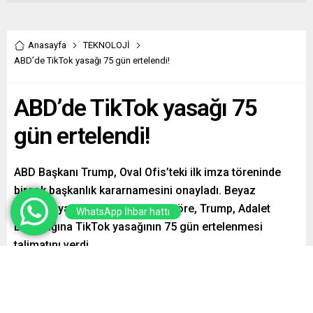
Anasayfa
TEKNOLOJİ
ABD’de TikTok yasağı 75 gün ertelendi!
ABD’de TikTok yasağı 75
gün ertelendi!
ABD Başkanı Trump, Oval Ofis’teki ilk imza töreninde
birçok başkanlık kararnamesini onayladı. Beyaz
Saray’ın yayımladığı bir karara göre, Trump, Adalet
WhatsApp İhbar hattı
Bakanlığına TikTok yasağının 75 gün ertelenmesi
talimatını verdi.
Paylaş
Tweetle
Gönder