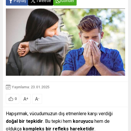
Paylaş
Tweetle
Gönder
Yayınlama: 23.01.2025
A
A
+
-
0
Hapşırmak, vücudumuzun dış etmenlere karşı verdiği
doğal bir tepkidir
. Bu tepki hem
koruyucu
hem de
oldukça
kompleks bir refleks hareketidir
.