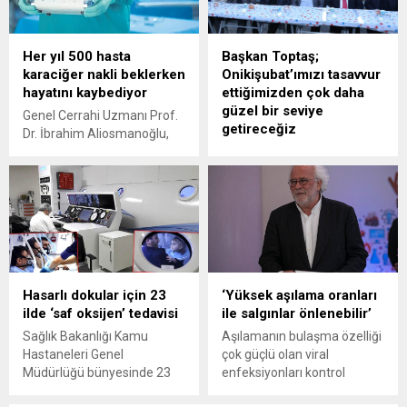
açabiliyor. Uzmanlar,
Demet Aygün Üstel, “Bu
ebeveynlerin bilinçli
durum halk arasında ‘beyin
yaklaşım sergileyerek
sisi’ olarak adlandırılıyor ve
Her yıl 500 hasta
Başkan Toptaş;
sağlıklı içecek alışkanlıkları
birçok kişi için yaşam
karaciğer nakli beklerken
Onikişubat’ımızı tasavvur
kazandırmalarını öneriyor.
kalitesini ciddi şekilde
hayatını kaybediyor
ettiğimizden çok daha
etkiliyor” dedi.
güzel bir seviye
Genel Cerrahi Uzmanı Prof.
getireceğiz
Dr. İbrahim Aliosmanoğlu,
organ bağışındaki
Saha personeli ve
yetersizliğe dikkat çekti.
aileleriyle iftarda bir araya
Türkiye’de yılda ortalama bin
gelen Onikişubat Belediye
700-bin 800 arası karaciğer
Başkanı Hanifi Toptaş,
nakli gerçekleştirildiğini
çalışmalarından dolayı
belirten Prof. Dr.
personele teşekkür ederek,
Aliosmanoğlu, buna rağmen
“Çalışma arkadaşlarımızla
2 bin-2 bin 500 civarında
birlikte inşallah
Hasarlı dokular için 23
‘Yüksek aşılama oranları
hastanın nakil bekleme
Onikişubat’ımızı o
ilde ‘saf oksijen’ tedavisi
ile salgınlar önlenebilir’
listelerinde olduğunu
zihnimizde tasavvur
söyledi. Prof. Dr.
ettiğimizden çok daha güzel
Sağlık Bakanlığı Kamu
Aşılamanın bulaşma özelliği
Aliosmanoğlu, “Maalesef,
bir seviye hep beraber
Hastaneleri Genel
çok güçlü olan viral
yılda yaklaşık 500 hasta
getireceğiz” dedi.
Müdürlüğü bünyesinde 23
enfeksiyonları kontrol
karaciğer nakli beklerken...
Onikişubat Belediye Başkanı
ildeki 26 hastanede kronik
altında tutmada etkili
Hanifi Toptaş, ilçenin her