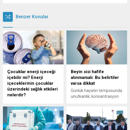
Benzer Konular
Çocuklar enerji içeceği
Beyin sisi hafife
içebilir mi? Enerji
alınmamalı: Bu belirtiler
içeceklerinin çocuklar
varsa dikkat
üzerindeki sağlık etkileri
Günlük hayatın temposunda
nelerdir?
unutkanlık, konsantrasyon
Enerji içeceklerinin çocuklar
eksikliği ve zihinsel
üzerindeki sağlık etkileri,
yorgunluk yaşayanların
yüksek kafein ve şeker
sayısının giderek arttığını
içerikleriyle kalp, psikolojik
belirten Nöroloji Ana Bilim
ve fiziksel sorunlara yol
Dalı Dr. Öğretim Üyesi