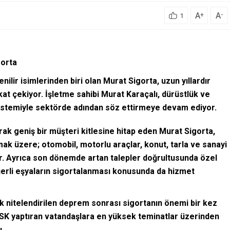
A
A
+
-
1
gorta
ir isimlerinden biri olan Murat Sigorta, uzun yıllardır
at çekiyor. İşletme sahibi Murat Karaçalı, dürüstlük ve
istemiyle sektörde adından söz ettirmeye devam ediyor.
ak geniş bir müşteri kitlesine hitap eden Murat Sigorta,
k üzere; otomobil, motorlu araçlar, konut, tarla ve sanayi
or. Ayrıca son dönemde artan talepler doğrultusunda özel
değerli eşyaların sigortalanması konusunda da hizmet
ak nitelendirilen deprem sonrası sigortanın önemi bir kez
ASK yaptıran vatandaşlara en yüksek teminatlar üzerinden
ı.