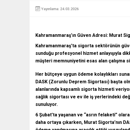
Yayınlama: 24.03.2026
Kahramanmaraş’ın Güven Adresi: Murat Si
Kahramanmaraş’ta sigorta sektörünün güvenil
sunduğu profesyonel hizmet anlayışıyla dikk
müşteri memnuniyetini esas alan çalışma s
Her bütçeye uygun ödeme kolaylıkları sunar
DASK (Zorunlu Deprem Sigortası) başta olma
alanlarında kapsamlı sigorta hizmeti veriy
sağlık sigortası ve ev ile iş yerlerindeki 
sunuluyor.
6 Şubat’ta yaşanan ve “asrın felaketi” olar
daha ortaya çıkarken, Murat Sigorta’nın D
ödeme yapılmasına aracılık ettiği vurguland