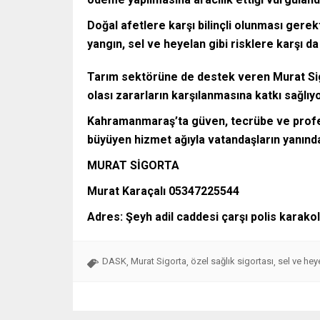
Doğal afetlere karşı bilinçli olunması gerek
yangın, sel ve heyelan gibi risklere karşı da
Tarım sektörüne de destek veren Murat Sigor
olası zararların karşılanmasına katkı sağlıyo
Kahramanmaraş’ta güven, tecrübe ve profes
büyüyen hizmet ağıyla vatandaşların yanın
MURAT SİGORTA
Murat Karaçalı 05347225544
Adres: Şeyh adil caddesi çarşı polis karako
DASK
Murat Sigorta
özel sağlık sigortası
sel ve hey
,
,
,