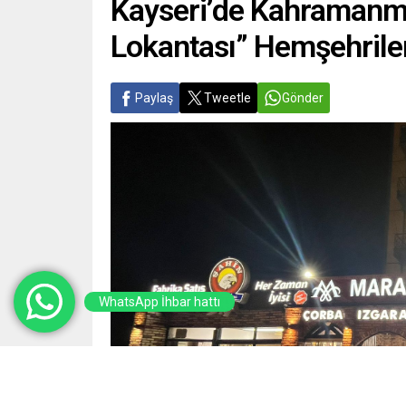
Kayseri’de Kahramanmar
Lokantası” Hemşehriler
Paylaş
Tweetle
Gönder
WhatsApp İhbar hattı