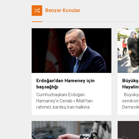
Benzer Konular
Erdoğan’dan Hameney için
Büyükşe
başsağlığı
Hayalin
Cumhurbaşkanı Erdoğan:
Büyükşe
Hamaney’e Cenab-ı Allah’tan
sendroml
rahmet, kardeş İran halkına
Demircik
başsağlığı diliyor; ülkem ve milletim
gelinlik 
adına taziyelerimi iletiyorum.
töreniyl
Kahrama
Belediye
öncülüğ