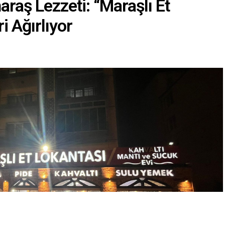
aş Lezzeti: “Maraşlı Et
i Ağırlıyor