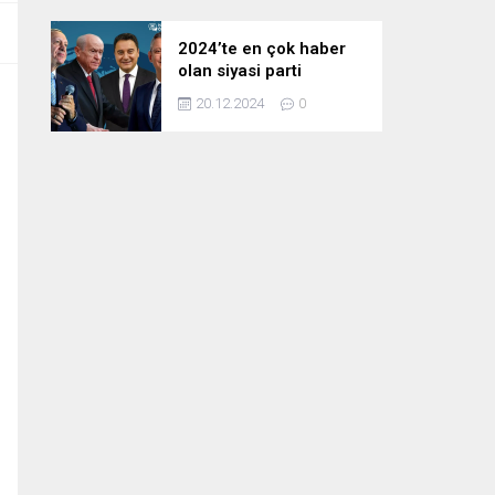
2024’te en çok haber
olan siyasi parti
liderleri! Zirvedeki isim
20.12.2024
0
fark attı