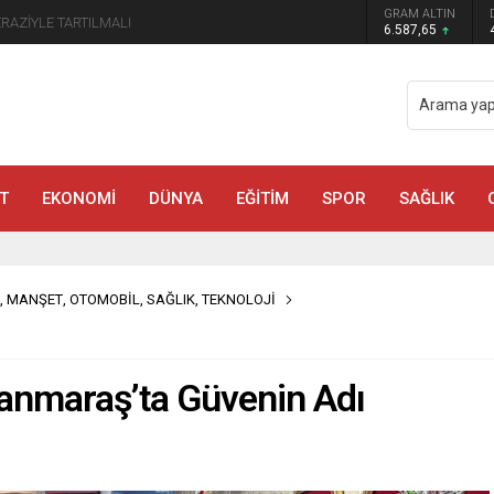
GRAM ALTIN
manmaraş’ta Tek Soru: Diğerleri neden İçeride?
6.587,65
T
EKONOMİ
DÜNYA
EĞİTİM
SPOR
SAĞLIK
,
MANŞET
,
OTOMOBİL
,
SAĞLIK
,
TEKNOLOJİ
anmaraş’ta Güvenin Adı