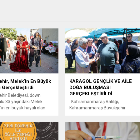
hir, Melek’in En Büyük
KARAGÖL GENÇLİK VE AİLE
i Gerçekleştirdi
DOĞA BULUŞMASI
GERÇEKLEŞTİRİLDİ
hir Belediyesi, down
u 33 yaşındaki Melek
Kahramanmaraş Valiliği,
’in en büyük hayali olan
Kahramanmaraş Büyükşehir
giyme isteği temsili düğün
Belediyesi, Gençlik ve Spor İl
e gerçeğe dönüştürdü.
Müdürlüğü ve Dulkadiroğlu
nmaraş Büyükşehir
Belediyesi iş birliğiyle bu yıl ilki
si, Başkan Fırat Görgel
düzenlenen Karagöl Gençlik ve Aile
ünde “Engelsiz
Doğa Buluşması, geniş katılımla