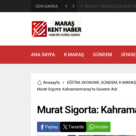
SON DAKİKA
Tahliye Kararı Sonrası Kahra
ANA SAYFA
K.MARAŞ
GÜNDEM
SİYASE
Anasayfa
EĞİTİM
,
EKONOMİ
,
GÜNDEM
,
K.MARAŞ
Murat Sigorta: Kahramanmaraş’ta Güvenin Adı
Murat Sigorta: Kahram
Paylaş
Tweetle
Gönder