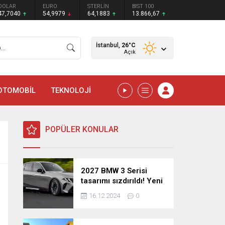
DOLAR
EURO
STERLİN
BIST 100
47,7040
54,9979
64,1883
13.866,67
İstanbul,
26
°C
Açık
OTOMOBİL
TEKNOLOJİ
POPÜLER KONULAR
2027 BMW 3 Serisi
tasarımı sızdırıldı! Yeni
nesil sedan’dan
16.12.2024
0
şaşırtıcı yenilikler!