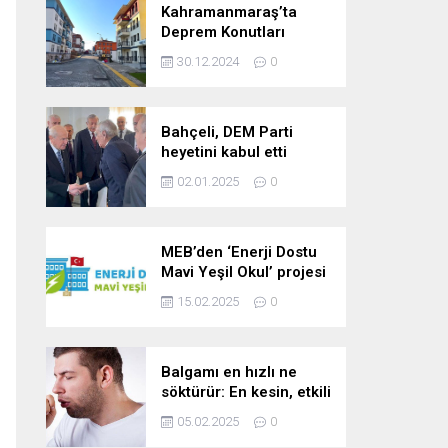
Kahramanmaraş’ta
Deprem Konutları
2025’te Teslim Edilecek
30.12.2024
0
Bahçeli, DEM Parti
heyetini kabul etti
02.01.2025
0
MEB’den ‘Enerji Dostu
Mavi Yeşil Okul’ projesi
15.02.2025
0
Balgamı en hızlı ne
söktürür: En kesin, etkili
ve çabuk balgam
05.02.2025
0
söktürücü kür!