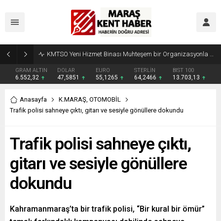
Madrigal, Perşembe Günü KAFUM’da Sahne Alacak
GRAM ALTIN
DOLAR
EURO
STERLİN
BIST 100
6.552,32
47,5851
55,1265
64,2466
13.703,13
Anasayfa
K.MARAŞ
,
OTOMOBİL
Trafik polisi sahneye çıktı, gitarı ve sesiyle gönüllere dokundu
Trafik polisi sahneye çıktı,
gitarı ve sesiyle gönüllere
dokundu
Kahramanmaraş’ta bir trafik polisi, “Bir kural bir ömür”