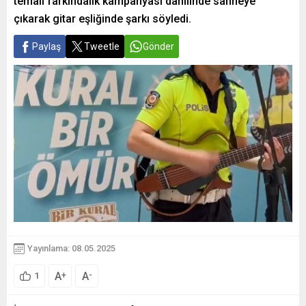
temalı farkındalık kampanyası dahilinde sahneye
çıkarak gitar eşliğinde şarkı söyledi.
Paylaş
Tweetle
Gönder
Yayınlama: 08.05.2025
A
A
+
-
1