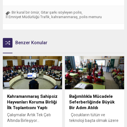
Bir kural bir ömür
Gitar şarkı söyleyen polis
,
,
İl Emniyet Müdürlüğü Trafik
kahramanmaraş
polis memuru
,
,
Benzer Konular
Kahramanmaraş Sahipsiz
Bağımlılıkla Mücadele
Hayvanları Koruma Birliği
Seferberliğinde Büyük
İlk Toplantısını Yaptı
Bir Adım Atıldı
Çalışmalar Artık Tek Çatı
Çocukların tütün ve
Altında Birleşiyor…
teknoloji başta olmak üzere
Kahramanmaraş Sahipsiz
bağımlılıklara karşı