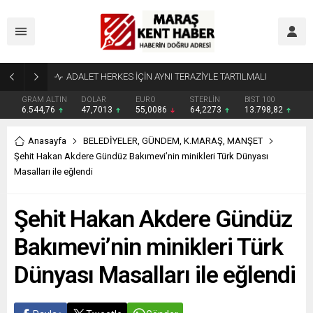
Tahliye Kararı Sonrası Kahramanmaraş’ta Tek Soru: Diğerleri neden İçeride?
GRAM ALTIN
DOLAR
EURO
STERLİN
BIST 100
6.544,76
47,7013
55,0086
64,2273
13.798,82
Anasayfa
BELEDİYELER
,
GÜNDEM
,
K.MARAŞ
,
MANŞET
Şehit Hakan Akdere Gündüz Bakımevi’nin minikleri Türk Dünyası
Masalları ile eğlendi
Şehit Hakan Akdere Gündüz
Bakımevi’nin minikleri Türk
Dünyası Masalları ile eğlendi