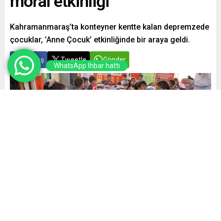
moral etkinliği
Kahramanmaraş’ta konteyner kentte kalan depremzede
çocuklar, ’Anne Çocuk’ etkinliğinde bir araya geldi.
Paylaş
Tweetle
Gönder
WhatsApp İhbar hattı
Yayınlama: 07.04.2025