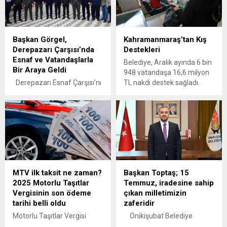
Başkan Görgel,
Kahramanmaraş’tan Kış
Derepazarı Çarşısı’nda
Destekleri
Esnaf ve Vatandaşlarla
Belediye, Aralık ayında 6 bin
Bir Araya Geldi
948 vatandaşa 16,6 milyon
Derepazarı Esnaf Çarşısı’nı
TL nakdi destek sağladı.
ziyaret ederek esnaf ve
vatandaşlarla bir araya
gelen Başkan Görgel,
“Bayram öncesi
esnaflarımızı ziyaret ederek
onların taleplerini dinledik,
çözüm noktasında
üzerimize düşeni yapmaya
MTV ilk taksit ne zaman?
Başkan Toptaş; 15
devam edeceğiz. Tüm
2025 Motorlu Taşıtlar
Temmuz, iradesine sahip
esnaflarımıza hayırlı ve
Vergisinin son ödeme
çıkan milletimizin
bereketli kazançlar
tarihi belli oldu
zaferidir
diliyorum” dedi.
Kahramanmaraş
Motorlu Taşıtlar Vergisi
Onikişubat Belediye
Büyükşehir Belediye
(MTV) ilk taksit ödemeleri
Başkanı Hanifi Toptaş, 15