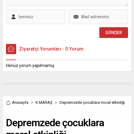
kapsamındaki Vocational
olarak üstyapı onarım
Entrepreneurship Mobility
çalışmalarını da sürdürüyor.
Initiative-VEMI (Mesleki
Bu kapsamda Yol Yapım,...
Girişimcilik Hareketlilik
Girişimi) konsorsiyumunun
açılış toplantısı ve protokol
imza töreni Hatay Mustafa
Kemal Üniversitesi ev...
Ziyaretçi Yorumları - 0 Yorum
Henüz yorum yapılmamış.
Anasayfa
K.MARAŞ
Depremzede çocuklara moral etkinliği
Depremzede çocuklara