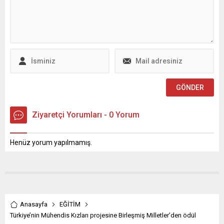
Büyükşehir Belediyesi,
Ulusal Ajansı tarafından
sosyal belediyecilik anlayışı
desteklenen AB Erasmus+
doğrultusunda özel
KA130 programı
gereksinimli bireylere
kapsamındaki Vocational
yönelik desteklerini artırarak
Entrepreneurship Mobility
sürdürmeye devam ediyor.
Initiative-VEMI (Mesleki
Bu kapsamda Büyükşehir
Girişimcilik Hareketlilik
Belediyesi, İl Milli Eğitim...
Girişimi) konsorsiyumunun
açılış toplantısı ve protokol
imza töreni Hatay Mustafa
Kemal Üniversitesi ev...
Ziyaretçi Yorumları - 0 Yorum
Henüz yorum yapılmamış.
Anasayfa
EĞİTİM
Türkiye’nin Mühendis Kızları projesine Birleşmiş Milletler’den ödül