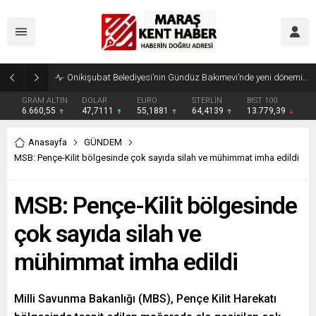
Geleneksel Ağustos Fuarı’nda Madrigal Coşkusu
GRAM ALTIN
DOLAR
EURO
STERLİN
BIST 100
6.660,55
47,7111
55,1881
64,4139
13.779,39
Anasayfa
GÜNDEM
MSB: Pençe-Kilit bölgesinde çok sayıda silah ve mühimmat imha edildi
MSB: Pençe-Kilit bölgesinde
çok sayıda silah ve
mühimmat imha edildi
Milli Savunma Bakanlığı (MBS), Pençe Kilit Harekatı