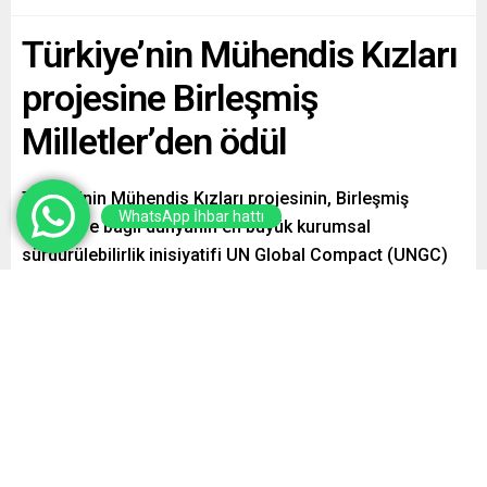
Türkiye’nin Mühendis Kızları
projesine Birleşmiş
Milletler’den ödül
Türkiye’nin Mühendis Kızları projesinin, Birleşmiş
WhatsApp İhbar hattı
Milletler’e bağlı dünyanın en büyük kurumsal
sürdürülebilirlik inisiyatifi UN Global Compact (UNGC)
tarafından düzenlenen Partnership for Sustainability
Award 2024 kapsamında ‘People’ kategorisinde ödüle
layık görüldüğü duyuruldu.
Paylaş
Tweetle
Gönder