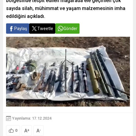
bölgesinde tespit edilen mağarada ele geçirilen çok
sayıda silah, mühimmat ve yaşam malzemesinin imha
edildiğini açıkladı.
Paylaş
Tweetle
Gönder
Yayınlama: 17.12.2024
A
A
+
-
0