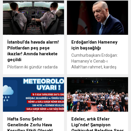
İstanbul’da havada alarm!
Erdoğan’dan Hameney
Pilotlardan peş peşe
için başsağlığı
ikazlar! Anında harekete
Cumhurbaşkanı Erdoğan:
geçildi
Hamaney’e Cenab-ı
Pilotların iki gündür radarda
Allah’tan rahmet, kardeş
gördüğü tanımlanamayan
İran halkına başsağlığı
trafik yetkilileri alarma
diliyor; ülkem ve milletim
geçirdi. Sabiha Gökçen
adına taziyelerimi
Havalimanı kullanan bazı
iletiyorum.
pilotlar uçağın radarından
trafik ikaz alınca bölgede
geniş çaplı araştırma
başlatıldı.
Hafta Sonu Şehir
Edeler, artık Efeler
Genelinde Zorlu Hava
Ligi’nde! Şampiyon
Koşulları Etkili Olacak!
Onikişubat Belediye Spor