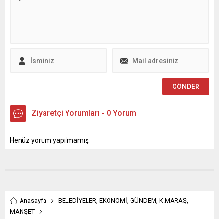
kalitesini artırmayı
Toptaş, “Allah’ın izniyle 2025
hedefleyen
yılı sonunda deprem
Kahramanmaraş
kaynaklı sorunların %90’ını
Büyükşehir Belediyesi,
konuşmayacağız.
anlamlı etkinliklerine bir
Tamamen normalleşme
yenisini daha ekledi.
sürecine gireceğiz. Yerel
Çağlayancerit’te
imkânlarımızla bunun
düzenlenen programın
üstesinden gelmemiz
ardından, Andırın’da da özel
mümkün değildi, sebeple
gereksinimli çocuklara
başta Sayın
yönelik...
Cumhurbaşkanımız olmak...
Ziyaretçi Yorumları - 0 Yorum
Henüz yorum yapılmamış.
Anasayfa
BELEDİYELER
,
EKONOMİ
,
GÜNDEM
,
K.MARAŞ
,
MANŞET