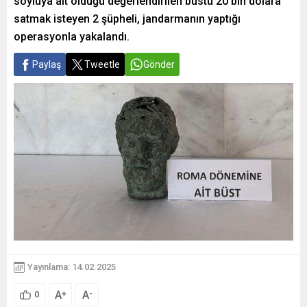
soyluya ait olduğu değerlendirilen büstü 20 bin dolara
satmak isteyen 2 şüpheli, jandarmanın yaptığı
operasyonla yakalandı.
Paylaş
Tweetle
Gönder
Yayınlama: 14.02.2025
A
A
+
-
0