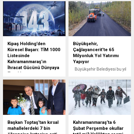
Kipaş Holding’den
Büyükşehir,
Küresel Başarı: TİM 1000
Çağlayancerit’te 65
Listesinde
Milyonluk Yol Yatırımı
Kahramanmaraş’ın
Yapıyor
İhracat Gücünü Dünyaya
Büyükşehir Belediyesi bu yıl
Taşıdı!
içerisinde Çağlayancerit’e
Türkiye İhracatçılar Meclisi
65 Milyon TL’nin üzerinde
(TİM) tarafından açıklanan
ulaşım yatırımı yapıyor.
ve ülkenin en büyük
Kahramanmaraş
ihracatçılarının belirlendiği
Büyükşehir Belediyesi, 2025
“TİM 1000 – 2025
yılı stratejik yatırım
Araştırması” sonuçlarına
programını hayata geçirerek
göre, Kipaş Holding
ilçelerin ulaşım altyapısını
Başkan Toptaş’tan kırsal
Kahramanmaraş’ta 6
iştiraklerinden Kipaş
güçlendirmeye devam
mahallelerdeki 7 bin
Şubat Perşembe okullar
Pazarlama ve Ticaret A.Ş.,
ediyor. Başkan Fırat Görgel