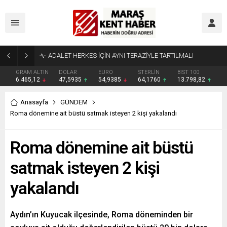
Tahliye Kararı Sonrası Kahramanmaraş’ta Tek Soru: Diğerleri neden İçeride?
GRAM ALTIN
DOLAR
EURO
STERLİN
BIST 100
6.465,12
47,5935
54,9385
64,1760
13.798,82
Anasayfa
GÜNDEM
Roma dönemine ait büstü satmak isteyen 2 kişi yakalandı
Roma dönemine ait büstü
satmak isteyen 2 kişi
yakalandı
Aydın’ın Kuyucak ilçesinde, Roma döneminden bir