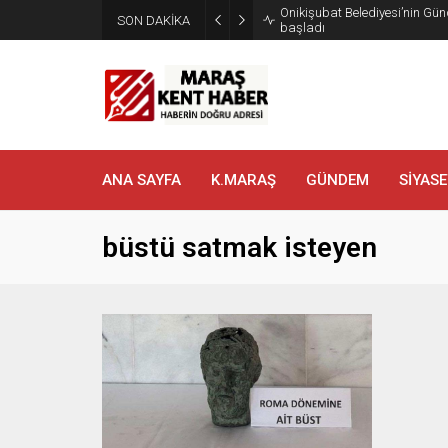
Onikişubat Belediyesi’nin Gün
SON DAKİKA
başladı
ANA SAYFA
K.MARAŞ
GÜNDEM
SİYASE
büstü satmak isteyen