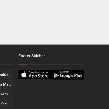
Footer Sidebar
Onikişubat Belediyesi’nin Gündüz Bakımevi’nde yeni dönemin ön kayıtları başladı
Geleneksel Ağustos Fuarı’nda Madrigal Coşkusu
Onikişubat Belediyesi’nin Üniversite Hazırlık Kursu başvurularında son gün 7 Ağustos
Tekne Sahiplerine Büyükşehir’den Kritik Uyarı; Belgelerinizi Kontrol Edin!