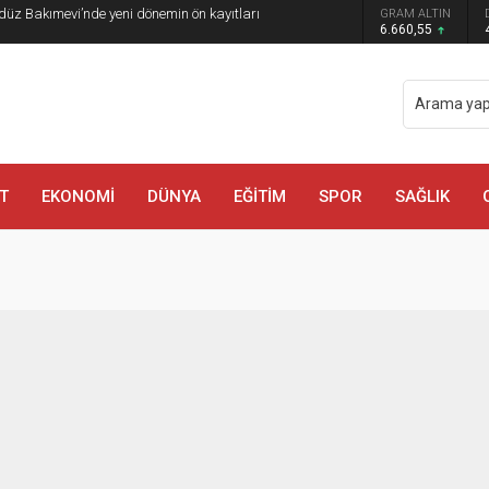
düz Bakımevi’nde yeni dönemin ön kayıtları
GRAM ALTIN
6.660,55
T
EKONOMİ
DÜNYA
EĞİTİM
SPOR
SAĞLIK