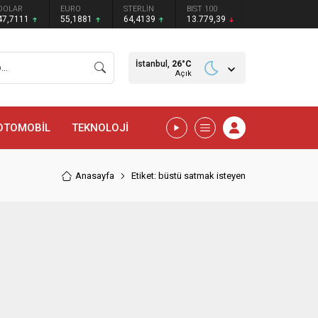
DOLAR
EURO
STERLİN
BIST 100
47,7111
55,1881
64,4139
13.779,39
İstanbul,
26
°C
Açık
OTOMOBİL
TEKNOLOJİ
Anasayfa
Etiket: büstü satmak isteyen