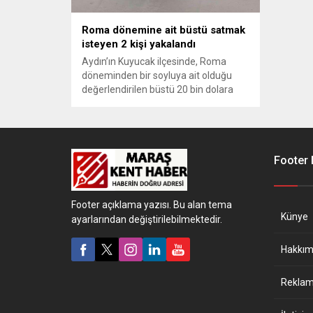
Roma dönemine ait büstü satmak
isteyen 2 kişi yakalandı
Aydın’ın Kuyucak ilçesinde, Roma
döneminden bir soyluya ait olduğu
değerlendirilen büstü 20 bin dolara
satmak isteyen 2 şüpheli,
jandarmanın yaptığı operasyonla
yakalandı.
Footer
Footer açıklama yazısı. Bu alan tema
Künye
ayarlarından değiştirilebilmektedir.
Hakkım
Reklam 