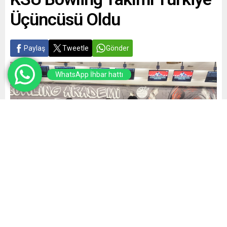
Üçüncüsü Oldu
Paylaş
Tweetle
Gönder
WhatsApp İhbar hattı
Yayınlama: 07.03.2025
A
A
+
-
0