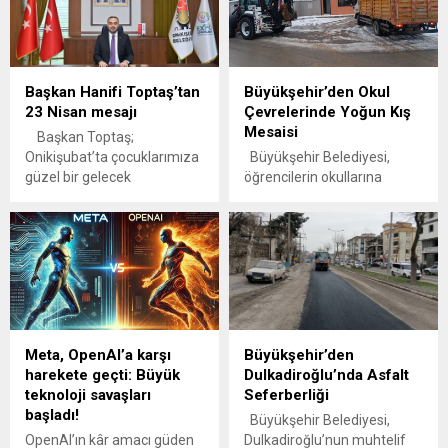
Başkan Hanifi Toptaş’tan
Büyükşehir’den Okul
23 Nisan mesajı
Çevrelerinde Yoğun Kış
Mesaisi
Başkan Toptaş;
Onikişubat’ta çocuklarımıza
Büyükşehir Belediyesi,
güzel bir gelecek
öğrencilerin okullarına
hazırlıyoruz 23 Nisan Ulusal
güvenli bir şekilde
Egemenlik ve Çocuk
ulaşabilmesi ve buzlanma
Bayramı dolayısıyla mesaj
nedeniyle yaşanabilecek
yayımlayan Onikişubat
kayma ile düşme risklerinin
Belediye Başkanı Hanifi
önüne geçmek için okul
Toptaş, “Onikişubat
çevresi ve bahçelerinde
Belediyesi olarak bütün
tuzlama ve kar küreme
hizmetlerimizde
çalışmaları gerçekleştiriyor.
Meta, OpenAI’a karşı
Büyükşehir’den
çocuklarımızı ön planda
Kahramanmaraş
harekete geçti: Büyük
Dulkadiroğlu’nda Asfalt
tutuyor, onlar için güzel bir
Büyükşehir Belediyesi,
teknoloji savaşları
Seferberliği
gelecek hazırlamanın
etkisini sürdüren olumsuz
başladı!
gayretini veriyoruz.
hava koşullarının günlük
Büyükşehir Belediyesi,
Geleceğimizin teminatı
yaşamı olumsuz
OpenAI’ın kâr amacı güden
Dulkadiroğlu’nun muhtelif