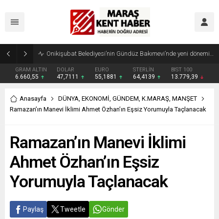
Geleneksel Ağustos Fuarı’nda Madrigal Coşkusu
GRAM ALTIN
DOLAR
EURO
STERLİN
BIST 100
6.660,55
47,7111
55,1881
64,4139
13.779,39
Anasayfa
DÜNYA
,
EKONOMİ
,
GÜNDEM
,
K.MARAŞ
,
MANŞET
Ramazan’ın Manevi İklimi Ahmet Özhan’ın Eşsiz Yorumuyla Taçlanacak
Ramazan’ın Manevi İklimi
Ahmet Özhan’ın Eşsiz
Yorumuyla Taçlanacak
Paylaş
Tweetle
Gönder