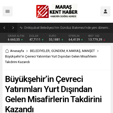
Geleneksel Ağustos Fuarı’nda Madrigal Coşkusu
GRAM ALTIN
DOLAR
EURO
STERLİN
BIST 100
6.660,55
47,7111
55,1881
64,4139
13.779,39
Anasayfa
BELEDİYELER
,
GÜNDEM
,
K.MARAŞ
,
MANŞET
Büyükşehir’in Çevreci Yatırımları Yurt Dışından Gelen Misafirlerin
Takdirini Kazandı
Büyükşehir’in Çevreci
Yatırımları Yurt Dışından
Gelen Misafirlerin Takdirini
Kazandı