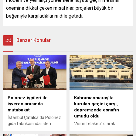
modern ve yenilikçi yöntemlerle hayata geçirilmesinin
önemine dikkat çeken misafirler, projeleri büyük bir
beğeniyle karşıladıklarını dile getirdi.
Benzer Konular
Polonez işçileri ile
Kahramanmaraş’ta
işveren arasında
kurulan geçici çarşı,
mutabakat
depremzede esnafın
umudu oldu
İstanbul Çatalca'da Polonez
gıda fabrikasında işten
"Asrın felaketi" olarak
çıkarılan işçiler ile işveren
nitelenen 6 Şubat 2023'teki
arasında, Çalışma ve Sosyal
depremlerin merkez üssü