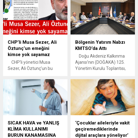
Güvenlik Bakanlığı ev
Kahramanmaraş'ta,
sahipliğinde ortak
işletmeleri rezerv alanda
mutabakat imzalandı.
kalan 240 esnaf için
Bakan Vedat Işıkhan,
kurulumuna başlanan geçici
İşçilerimizin kıdem
çarşıda sona gelindi.
tazminatları, ihbar
CHP’li Musa Sezer, Ali
Bölgenin Yatırım Nabzı
tazminatları ve boşta geçen
Öztunç’un emeğini
KMTSO’da Attı
sürelerle ilgili tüm hakları
kimse yok sayamaz
işveren tarafından
Doğu Akdeniz Kalkınma
karşılanacaktır dedi.
CHP’li yönetici Musa
Ajansı’nın (DOĞAKA) 125.
Sezer, Ali Öztunç’un bu
Yönetim Kurulu Toplantısı,
şehrin her köyünde, her
bölgenin yatırım, üretim ve
sokağında, ayak izi ve emeği
kalkınma gündemini ele
var”dedi. CHP Elbistan İlçe
almak üzere
Başkanlığı Yönetim Kurulu
Kahramanmaraş Ticaret ve
Üyesi Musa Sezer, son
Sanayi Odası (KMTSO) ev
günlerde kamuoyunda
sahipliğinde gerçekleştirildi.
hakkında çeşitli eleştiriler
Kahramanmaraş Valisi
yapılan CHP
Mükerrem Ünlüer
SICAK HAVA ve YANLIŞ
‘Çocuklar aileleriyle vakit
Kahramanmaraş Milletvekili
başkanlığında düzenlenen
KLİMA KULLANIMI
geçiremediklerinde
Ali Öztunç’a sosyal medya
toplantıya; Osmaniye Valisi
BURUN KANAMASINA
dijital araçlara yöneliyor’
üzerinden yayımladığı
Mehmet Fatih Serdengeçti,