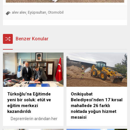
alev alev
Eyüpsultan
Otomobil
,
,
Benzer Konular
Türkoğlu’na Eğitimde
Onikişubat
yeni bir soluk: etüt ve
Belediyesi’nden 17 kırsal
eğitim merkezi
mahallede 26 farklı
kazandırıldı
noktada yoğun hizmet
mesaisi
Depremlerin ardından her
alanda ağır yara alan
Onikişubat Belediyesi,