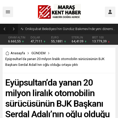
Geleneksel Ağustos Fuarı’nda Madrigal Coşkusu
GRAM ALTIN
DOLAR
EURO
STERLİN
BIST 100
6.660,55
47,7111
55,1881
64,4139
13.779,39
Anasayfa
GÜNDEM
Eyüpsultan’da yanan 20 milyon liralık otomobilin sürücüsünün BJK
Başkanı Serdal Adalı’nın oğlu olduğu ortaya çıktı
Eyüpsultan’da yanan 20
milyon liralık otomobilin
sürücüsünün BJK Başkanı
Serdal Adalı’nın oğlu olduğu