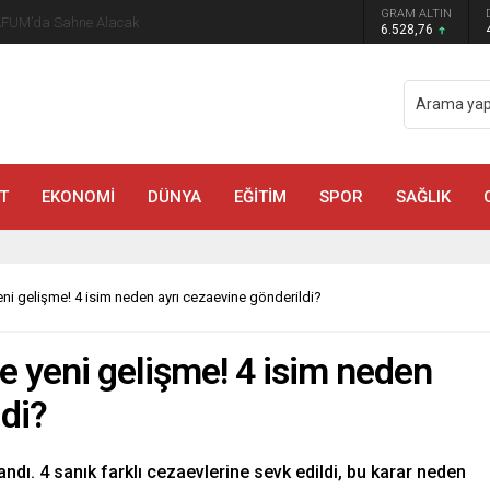
GRAM ALTIN
AFUM’da Sahne Alacak
6.528,76
T
EKONOMİ
DÜNYA
EĞİTİM
SPOR
SAĞLIK
eni gelişme! 4 isim neden ayrı cezaevine gönderildi?
e yeni gelişme! 4 isim neden
ldi?
ndı. 4 sanık farklı cezaevlerine sevk edildi, bu karar neden