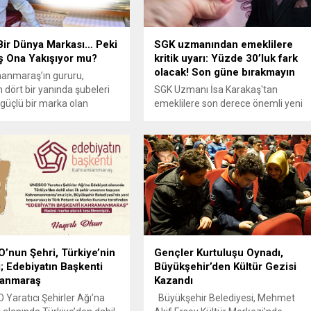
ir Dünya Markası… Peki
SGK uzmanından emeklilere
ş Ona Yakışıyor mu?
kritik uyarı: Yüzde 30’luk fark
olacak! Son güne bırakmayın
nmaraş’ın gururu,
 dört bir yanında şubeleri
SGK Uzmanı İsa Karakaş'tan
güçlü bir marka olan
emeklilere son derece önemli yeni
dece lezzetiyle değil,
bir uyarı daha geldi. Karakaş,
dını dünyaya taşımasıyla da
emeklilik dilekçesinin son güne
n takdir toplamıştır. Ancak
bırakılmaması gerektiğini, emekliler
lerde MADO’nun
arasında yüzde 30'luk maaş farkı
inden Erdal Kambur’un,
olabileceğini belirtti. İşte detaylar...
i Lokantacılar ve
iler Odası seçimlerinde
 sert bir mücadele yürüttüğü
uyor. Açık konuşmak
…Bu yarış,...
nun Şehri, Türkiye’nin
Gençler Kurtuluşu Oynadı,
; Edebiyatın Başkenti
Büyükşehir’den Kültür Gezisi
anmaraş
Kazandı
aratıcı Şehirler Ağı’na
Büyükşehir Belediyesi, Mehmet