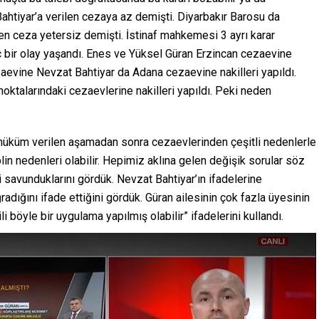
ahtiyar’a verilen cezaya az demişti. Diyarbakır Barosu da
len ceza yetersiz demişti. İstinaf mahkemesi 3 ayrı karar
inç bir olay yaşandı. Enes ve Yüksel Güran Erzincan cezaevine
aevine Nevzat Bahtiyar da Adana cezaevine nakilleri yapıldı.
 noktalarındaki cezaevlerine nakilleri yapıldı. Peki neden
hüküm verilen aşamadan sonra cezaevlerinden çeşitli nedenlerle
plin nedenleri olabilir. Hepimiz aklına gelen değişik sorular söz
i savunduklarını gördük. Nevzat Bahtiyar’ın ifadelerine
radığını ifade ettiğini gördük. Güran ailesinin çok fazla üyesinin
i böyle bir uygulama yapılmış olabilir” ifadelerini kullandı.