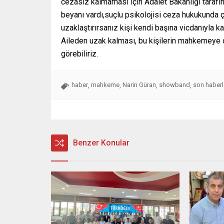
cezasız kalmaması için Adalet Bakanlığı tarafınd
beyanı vardı,suçlu psikolojisi ceza hukukunda ço
uzaklaştırırsanız kişi kendi başına vicdanıyla ka
Aileden uzak kalması, bu kişilerin mahkemeye do
görebiliriz.
haber
mahkeme
Narin Güran
showband
son haberl
,
,
,
,
Benzer Konular