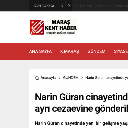
SON DAKİKA
Madrigal, Perşembe Günü K
ANA SAYFA
K.MARAŞ
GÜNDEM
SİYASE
Anasayfa
GÜNDEM
Narin Güran cinayetinde y
Narin Güran cinayetind
ayrı cezaevine gönderi
Narin Güran cinayetinde yeni bir gelişme yaşa