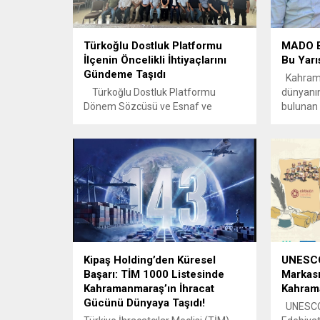
Türkoğlu Dostluk Platformu
MADO B
İlçenin Öncelikli İhtiyaçlarını
Bu Yarı
Gündeme Taşıdı
Kahrama
Türkoğlu Dostluk Platformu
dünyanın
Dönem Sözcüsü ve Esnaf ve
bulunan 
Sanatkârlar Odası Başkanı Orhan
MADO, sa
Çomruk ile platform üyeleri,
şehrin a
düzenlenen kahvaltı programında
her zama
bir araya gelerek ilçenin öncelikli
son gün
ihtiyaçlarını ve çözüm bekleyen
sahipler
konularını değerlendirdi.
şehirdek
Gerçekleştirilen programda,
Pastanec
deprem sonrası yeniden yapılanma
aktif ve
süreci başta olmak üzere eğitim,
konuşul
gençlik, ulaşım ve sosyal yaşam
gerekirse
Kipaş Holding’den Küresel
UNESCO’
alanlarına...
Başarı: TİM 1000 Listesinde
Markası
Kahramanmaraş’ın İhracat
Kahram
Gücünü Dünyaya Taşıdı!
UNESCO Y