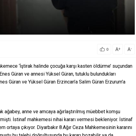
A
A
+
-
0
ahkemece ‘İştirak halinde çocuğa karşı kasten öldürme’ suçundan
Enes Güran ve annesi Yüksel Güran, tutuklu bulundukları
nes Güran ve Yüksel Güran Erzincan’a Salim Güran Erzurum’a
larak ağabey, anne ve amcaya ağırlaştırılmış müebbet komşu
mişti. İstinaf mahkemesi nihai kararı vermesi bekleniyor. İstinaf
m ortaya çıkıyor. Diyarbakır 8.Ağır Ceza Mahkemesinin kararını
rmuştu bu talebi doğrultusunda bu kararı bozabilir ya da