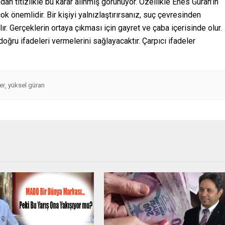
an titizlikle bu karar alınmış görünüyor. Özellikle Enes Güran’ın
k önemlidir. Bir kişiyi yalnızlaştırırsanız, suç çevresinden
lır. Gerçeklerin ortaya çıkması için gayret ve çaba içerisinde olur.
ğru ifadeleri vermelerini sağlayacaktır. Çarpıcı ifadeler
er
yüksel güran
,