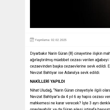
Yayınlama: 02.02.2025
Diyarbakır Narin Güran (8) cinayetine ilişkin m
ağırlaştırılmış müebbet cezası verilen ağabeyi 
cezaevinden başka cezaevlerine sevk edildi. E
Nevzat Bahtiyar ise Adana’ya sevk edildi.
NAKİLLERİ YAPILDI
Nihat Uludağ, “Narin Güran cinayetiyle ilgili o
Nevzat Bahtiyar’a da 4 yıl 6 ay hapis cezası ver
mahkemesi ne karar verecek? İşte 3 ayrı denkle
onaylayabilir, ya da Güran ailesi istinafa başvu