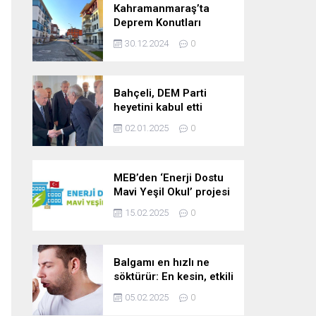
Kahramanmaraş’ta
Deprem Konutları
2025’te Teslim Edilecek
30.12.2024
0
Bahçeli, DEM Parti
heyetini kabul etti
02.01.2025
0
MEB’den ‘Enerji Dostu
Mavi Yeşil Okul’ projesi
15.02.2025
0
Balgamı en hızlı ne
söktürür: En kesin, etkili
ve çabuk balgam
05.02.2025
0
söktürücü kür!