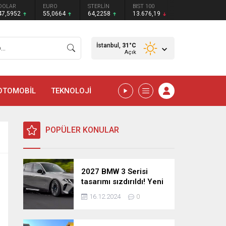
DOLAR
EURO
STERLİN
BIST 100
47,5952
55,0664
64,2258
13.676,19
İstanbul,
31
°C
Açık
OTOMOBİL
TEKNOLOJİ
POPÜLER KONULAR
2027 BMW 3 Serisi
tasarımı sızdırıldı! Yeni
nesil sedan’dan
16.12.2024
0
şaşırtıcı yenilikler!