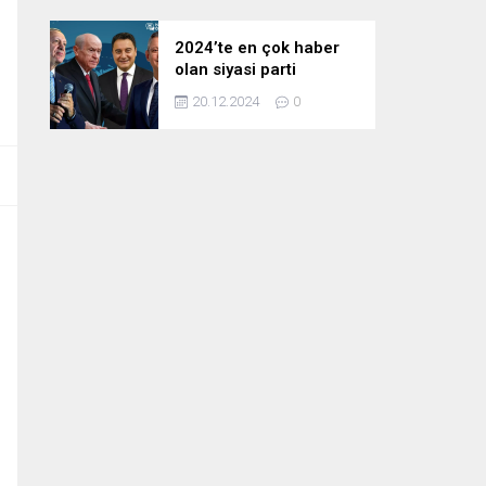
2024’te en çok haber
olan siyasi parti
liderleri! Zirvedeki isim
20.12.2024
0
fark attı