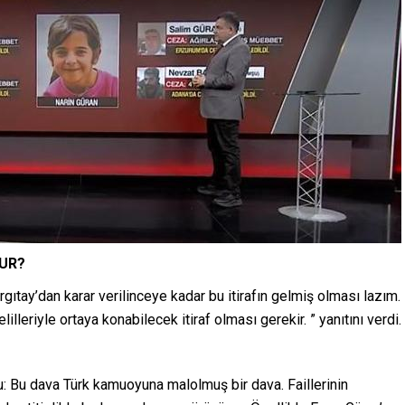
LUR?
rgıtay’dan karar verilinceye kadar bu itirafın gelmiş olması lazım.
illeriyle ortaya konabilecek itiraf olması gerekir. ” yanıtını verdi.
 Bu dava Türk kamuoyuna malolmuş bir dava. Faillerinin