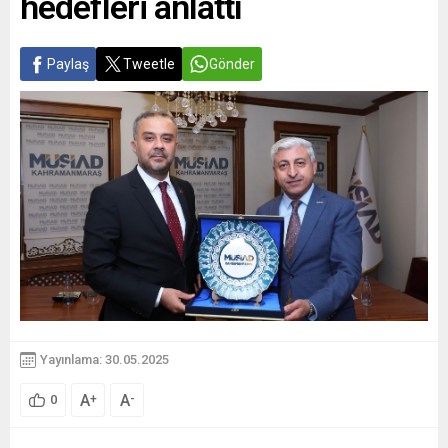
hedefleri anlattı
Paylaş
Tweetle
Gönder
Yayınlama: 30.05.2025
A
A
+
-
0