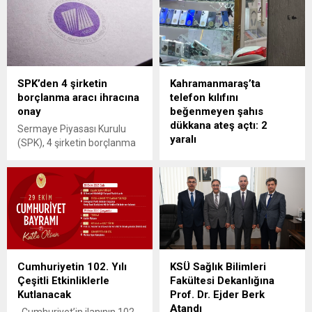
SPK’den 4 şirketin
Kahramanmaraş’ta
borçlanma aracı ihracına
telefon kılıfını
onay
beğenmeyen şahıs
dükkana ateş açtı: 2
Sermaye Piyasası Kurulu
yaralı
(SPK), 4 şirketin borçlanma
aracı ihracı başvurusunu
Kahramanmaraş'ta bir
onayladı.
telefon dükkanında,
beğenmediği kılıflar
nedeniyle sinirlenen bir
şahıs iş yerine pompalı
tüfekle ateş açtı. Olayda 2
kişi hafif yaralandı, şüpheli
polisler tarafından
Cumhuriyetin 102. Yılı
KSÜ Sağlık Bilimleri
yakalandı.
Çeşitli Etkinliklerle
Fakültesi Dekanlığına
Kutlanacak
Prof. Dr. Ejder Berk
Atandı
Cumhuriyet’in ilanının 102.