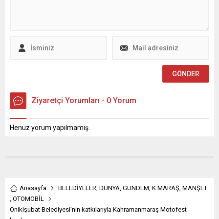
ve müzikseverlere
unutulmaz bir gece
yaşatmaya hazırlanıyor.
Büyükşehir Belediyesinin
Meslek Edindirme
Kursları’nda kursiyerler
tarafından üretilen el emeği
göz nuru eserler,...
Ziyaretçi Yorumları - 0 Yorum
Henüz yorum yapılmamış.
Anasayfa
BELEDİYELER
,
DÜNYA
,
GÜNDEM
,
K.MARAŞ
,
MANŞET
,
OTOMOBİL
Onikişubat Belediyesi’nin katkılarıyla Kahramanmaraş Motofest