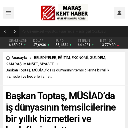
Geleneksel Ağustos Fuarı’nda Madrigal Coşkusu
GRAM ALTIN
DOLAR
EURO
STERLİN
BIST 100
6.659,26
47,6936
55,1834
64,4281
13.779,39
Anasayfa
BELEDİYELER
,
EĞİTİM
,
EKONOMİ
,
GÜNDEM
,
K.MARAŞ
,
MANŞET
,
SİYASET
Başkan Toptaş, MÜSİAD’da iş dünyasının temsilcilerine bir yıllık
hizmetleri ve hedefleri anlattı
Başkan Toptaş, MÜSİAD’da
iş dünyasının temsilcilerine
bir yıllık hizmetleri ve