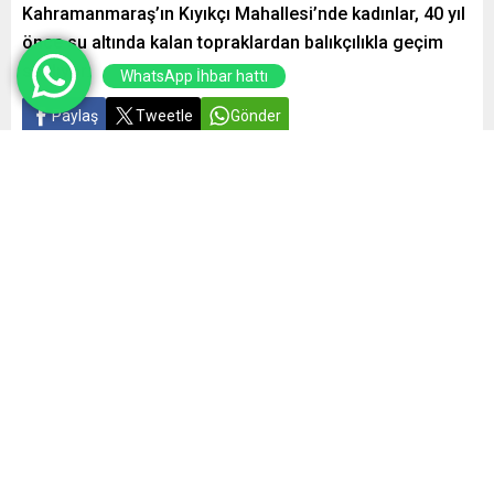
Kahramanmaraş’ın Kıyıkçı Mahallesi’nde kadınlar, 40 yıl
önce su altında kalan topraklardan balıkçılıkla geçim
sağlıyor.
WhatsApp İhbar hattı
Paylaş
Tweetle
Gönder
Yayınlama: 18.12.2024
A
A
+
-
0