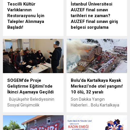
Tescilli Kültür
İstanbul Üniversitesi
Varlıklarının
AUZEF final sınavı
Restorasyonu İçin
tarihleri ne zaman?
Talepler Alınmaya
AUZEF final sınavı giriş
Başladı!
belgesi sorgulama
Depremde hasar alan
İstanbul Üniversitesi Açık ve
tescilli taşınmaz kültür
Uzaktan Eğitim Fakültesi'nin
varlıklarının restorasyonu
sınav tarihleri takvimi belli
için Büyükşehir Belediyesi
oldu. Güz Dönemi vize
öncülüğünde Kültürel Mirası
sınavları ardından final
Koruma ve Yenileme Ofisi
sınavları merak ediliyor. Peki,
kuruldu. Tescilli yapı sahibi
İstanbul Üniversitesi AUZEF
vatandaşlar, yapıların
final sınavı tarihleri ne
SOGEM’de Proje
Bolu’da Kartalkaya Kayak
yenileme başvurularını bu
zaman? AUZEF final sınavı
Geliştirme Eğitimi’nde
Merkezi’nde otel yangını!
ofis üzerinden
giriş belgesi sorgulama
İkinci Aşamaya Geçildi
10 ölü, 32 yaralı
gerçekleştirebiliyor. 6
Şubat depremlerinin
Büyükşehir Belediyesinin
Son Dakika Yangın
ardından
Sosyal Girişimcilik
Haberleri... Bolu Kartalkaya
Kahramanmaraş’ta imar ve
Merkezi’nde sivil toplum
Kayak Merkezi'ndeki bir
inşa çalışmaları büyük bir
kuruluşlarına yönelik
otelde çıkan yangına çok
hızla devam ederken, bir
düzenlenen Proje Geliştirme
sayıda itfaiye ekibi
yandan da kentin...
Eğitimi’nde ikinci aşamaya
müdahale ediyor. Alevler