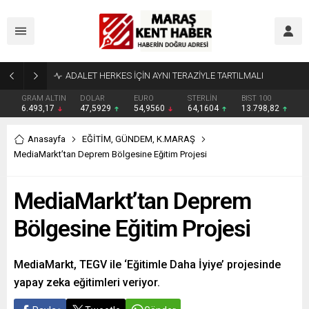
Tahliye Kararı Sonrası Kahramanmaraş’ta Tek Soru: Diğerleri neden İçeride?
GRAM ALTIN
DOLAR
EURO
STERLİN
BIST 100
6.493,17
47,5929
54,9560
64,1604
13.798,82
Anasayfa
EĞİTİM
,
GÜNDEM
,
K.MARAŞ
MediaMarkt’tan Deprem Bölgesine Eğitim Projesi
MediaMarkt’tan Deprem
Bölgesine Eğitim Projesi
MediaMarkt, TEGV ile ‘Eğitimle Daha İyiye’ projesinde
yapay zeka eğitimleri veriyor.