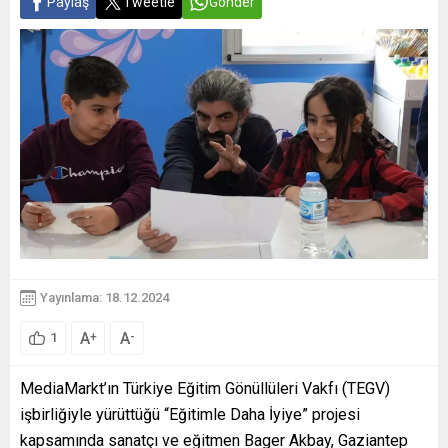
Paylaş
Tweetle
Gönder
Yayınlama: 18.12.2024
A
A
+
-
1
MediaMarkt’ın Türkiye Eğitim Gönüllüleri Vakfı (TEGV)
işbirliğiyle yürüttüğü “Eğitimle Daha İyiye” projesi
kapsamında sanatçı ve eğitmen Bager Akbay, Gaziantep