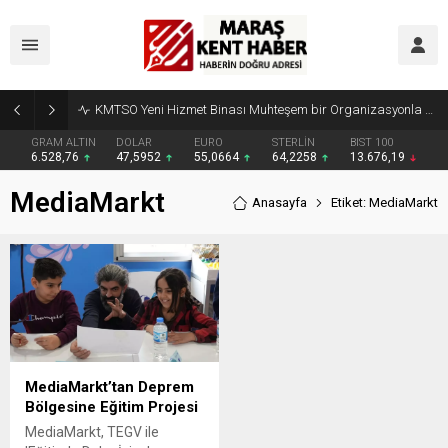
KMTSO Yeni Hizmet Binası Muhteşem bir Organizasyonla Açıldı
GRAM ALTIN
DOLAR
EURO
STERLİN
BIST 100
6.528,76
47,5952
55,0664
64,2258
13.676,19
MediaMarkt
Anasayfa
Etiket: MediaMarkt
MediaMarkt’tan Deprem
Bölgesine Eğitim Projesi
MediaMarkt, TEGV ile