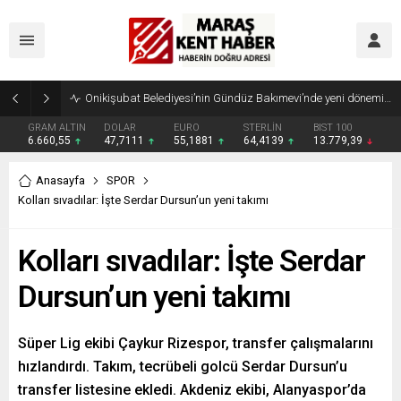
Geleneksel Ağustos Fuarı’nda Madrigal Coşkusu
GRAM ALTIN
DOLAR
EURO
STERLİN
BIST 100
6.660,55
47,7111
55,1881
64,4139
13.779,39
Anasayfa
SPOR
Kolları sıvadılar: İşte Serdar Dursun’un yeni takımı
Kolları sıvadılar: İşte Serdar
Dursun’un yeni takımı
Süper Lig ekibi Çaykur Rizespor, transfer çalışmalarını
hızlandırdı. Takım, tecrübeli golcü Serdar Dursun’u
transfer listesine ekledi. Akdeniz ekibi, Alanyaspor’da