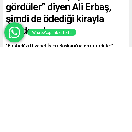
gördüler” diyen Ali Erbaş,
şimdi de ödediği kirayla
gündemde
WhatsApp İhbar hattı
“Bir Audi’yi Diyanet İşleri Başkanı’na çok gördüler”
çıkışıyla adından söz ettiren Diyanet İşleri Başkanı Ali
Erbaş’ın Ankara’nın en pahalı semtlerinden Bilkent’te
yaşadığı üç katlı villaya 975 TL kira ödediği ortaya çıktı.
Ancak lojmanlara yüzde 44 zam yapılmasına ilişkin
kararın Resmi Gazete’de yayınlanmasının ardından Ali
Erbaş’ın 975 liralık kirası da 1404 liraya yükseldi.
Paylaş
Tweetle
Gönder