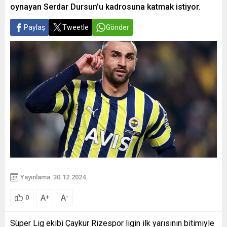
oynayan Serdar Dursun’u kadrosuna katmak istiyor.
Paylaş
Tweetle
Gönder
Yayınlama: 30.12.2024
A
A
+
-
0
Süper Lig ekibi Çaykur Rizespor ligin ilk yarısının bitimiyle