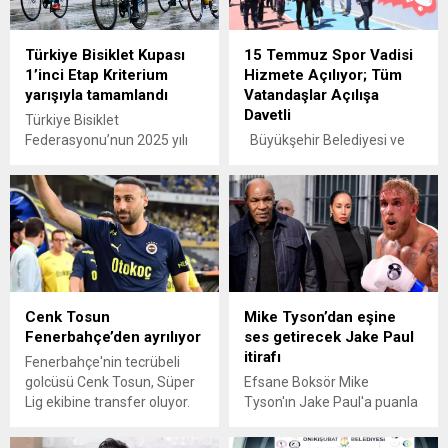
Türkiye Bisiklet Kupası
15 Temmuz Spor Vadisi
1’inci Etap Kriterium
Hizmete Açılıyor; Tüm
yarışıyla tamamlandı
Vatandaşlar Açılışa
Davetli
Türkiye Bisiklet
Federasyonu’nun 2025 yılı
Büyükşehir Belediyesi ve
faaliyet takviminde yer alan
Spor Toto Teşkilat
Türkiye Kupası 1'inci Etap
Başkanlığı iş birliğiyle şehre
Kriterium Yarışları,
kazandırılan 15 Temmuz
Alanya’da bugün yapılan
Spor Vadisi, 19 Mayıs Salı
son etapla tamamlandı.
günü saat 13.00’da
Yarışlarda U15, U17, U19,
düzenlenecek törenle
Büyük Kadınlar (BK) ve
hizmete alınacak. Başkan
Büyük Erkekler (BE)
Görgel, “19 Mayıs Atatürk’ü
Cenk Tosun
Mike Tyson’dan eşine
kategorilerinde sporcular
Anma, Gençlik ve Spor
Fenerbahçe’den ayrılıyor
ses getirecek Jake Paul
kıyasıya mücadele etti.
Bayramı’nda
itirafı
gerçekleştireceğimiz açılış
Fenerbahçe'nin tecrübeli
programımıza tüm
golcüsü Cenk Tosun, Süper
Efsane Boksör Mike
hemşehrilerimizi bekliyoruz”
Lig ekibine transfer oluyor.
Tyson'ın Jake Paul'a puanla
dedi. Kahramanmaraş
Sezon başında Beşiktaş'tan
mağlup olduğu karşılaşma
Büyükşehir Belediyesi ile
Fenerbahçe'ye transfer olan
uzun süre dünya