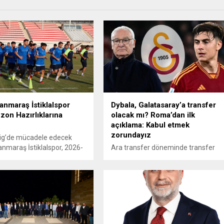
nmaraş İstiklalspor
Dybala, Galatasaray’a transfer
zon Hazırlıklarına
olacak mı? Roma’dan ilk
açıklama: Kabul etmek
zorundayız
Lig’de mücadele edecek
maraş İstiklalspor, 2026-
Ara transfer döneminde transfer
onu hazırlıklarına bugün
bombasını patlatmak isteyen
Kulüp tesislerinde bir araya
Galatasaray, Arjantinli yıldız Dybala
rmızı-beyazlı ekip, sezonun
için harekete geçti. Roma'dan yıldız
renmanını Kahramanmaraş
futbolcunun olası ayrılığı için ilk
am Üniversitesi
açıklama geldi. İşte detaylar...
’nda gerçekleştirdi.
irektör Ömer Faruk Mahir