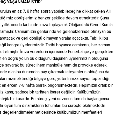
HİÇ YAŞANMAMIŞTIR’
urulun en az 7, 8 hafta sonra yapılabileceğine dikkat çeken Ali
 ettiğimiz görüşlerimiz benzer şekilde devam etmektedir. Şunu
yıllık onurlu tarihinde imza toplayarak Olağanüstü Genel Kurula
mamıştır. Camiamızın genlerinde ve geleneklerinde olmayan bu
yaratacak ve geri dönüşü olmayan yaralar açacaktır. Tabii ki bu
 değil kongre üyelerimizdir. Tarihi boyunca camiamız, her zaman
ket etmiştir. İmza verenlerin içerisinde Fenerbahçe’ye gerçekten
çin en doğru yolun bu olduğunu düşünen üyelerimizin olduğunu
 hiçe sayarak bu süreci hem manipüle hem de provoke ederek,
inde olan bu durumdan pay çıkarmak isteyenlerin olduğunu da
arımızın aktardığı bilgiye göre, yeterli imza sayısı toplandığı
 en erken 7-8 hafta olarak öngörülmektedir. Hepimizin ortak bir
 karar, sadece bir tarihten ibaret değildir. Kulübümüzün
tejik bir karardır. Bu süreç, yeni sezonun tam da başlangıcına
irleyen tüm dinamiklerin tohumları bu süreçte ekilmektedir.
ız değerlendirmeler neticesinde kulübümüzün menfaatleri