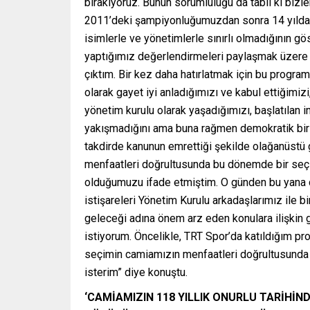
bırakıyoruz. Bunun sorumluluğu da tabii ki bizle
2011’deki şampiyonluğumuzdan sonra 14 yılda
isimlerle ve yönetimlerle sınırlı olmadığının gös
yaptığımız değerlendirmeleri paylaşmak üzere
çıktım. Bir kez daha hatırlatmak için bu programd
olarak gayet iyi anladığımızı ve kabul ettiğimi
yönetim kurulu olarak yaşadığımızı, başlatılan
yakışmadığını ama buna rağmen demokratik bir 
takdirde kanunun emrettiği şekilde olağanüstü
menfaatleri doğrultusunda bu dönemde bir seçi
olduğumuzu ifade etmiştim. O günden bu yana c
istişareleri Yönetim Kurulu arkadaşlarımız ile b
geleceği adına önem arz eden konulara ilişkin g
istiyorum. Öncelikle, TRT Spor’da katıldığım pr
seçimin camiamızın menfaatleri doğrultusund
isterim” diye konuştu.
‘CAMİAMIZIN 118 YILLIK ONURLU TARİH