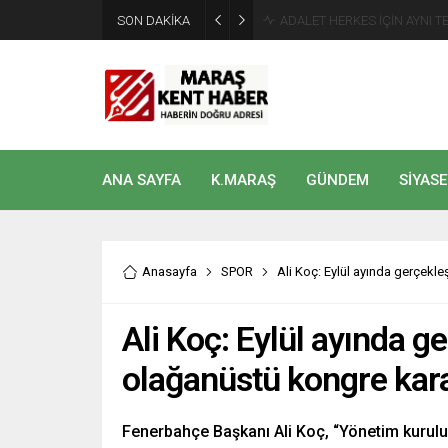
SON DAKİKA
Tahliye Kararı Sonrası Kahra
ANA SAYFA
K.MARAŞ
GÜNDEM
SİYASE
Anasayfa
SPOR
Ali Koç: Eylül ayında gerçekl
Ali Koç: Eylül ayında g
olağanüstü kongre kara
Fenerbahçe Başkanı Ali Koç, “Yönetim kurulu