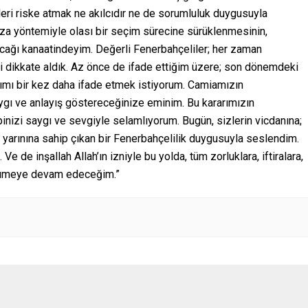
ri riske atmak ne akılcıdır ne de sorumluluk duygusuyla
za yöntemiyle olası bir seçim sürecine sürüklenmesinin,
cağı kanaatindeyim. Değerli Fenerbahçeliler; her zaman
i dikkate aldık. Az önce de ifade ettiğim üzere; son dönemdeki
ğımı bir kez daha ifade etmek istiyorum. Camiamızın
ygı ve anlayış göstereceğinize eminim. Bu kararımızın
pinizi saygı ve sevgiyle selamlıyorum. Bugün, sizlerin vicdanına;
yarınına sahip çıkan bir Fenerbahçelilik duygusuyla seslendim.
e de inşallah Allah’ın izniyle bu yolda, tüm zorluklara, iftiralara,
yürümeye devam edeceğim.”