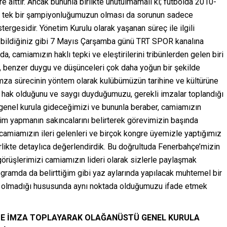
re aittir. Ancak bununla birlikte unutulmamalı ki; futbolda 2010-
 tek bir şampiyonluğumuzun olması da sorunun sadece
tergesidir. Yönetim Kurulu olarak yaşanan süreç ile ilgili
 bildiğiniz gibi 7 Mayıs Çarşamba günü TRT SPOR kanalına
a, camiamızın haklı tepki ve eleştirilerini tribünlerden gelen biri
zi, benzer duygu ve düşünceleri çok daha yoğun bir şekilde
 imza sürecinin yöntem olarak kulübümüzün tarihine ve kültürüne
hak olduğunu ve saygı duyduğumuzu, gerekli imzalar toplandığı
 genel kurula gideceğimizi ve bununla beraber, camiamızın
m yapmanın sakıncalarını belirterek görevimizin başında
amiamızın ileri gelenleri ve birçok kongre üyemizle yaptığımız
irlikte detaylıca değerlendirdik. Bu doğrultuda Fenerbahçe’mizin
örüşlerimizi camiamızın lideri olarak sizlerle paylaşmak
ogramda da belirttiğim gibi yaz aylarında yapılacak muhtemel bir
a olmadığı hususunda aynı noktada olduğumuzu ifade etmek
İNDE İMZA TOPLAYARAK OLAĞANÜSTÜ GENEL KURULA