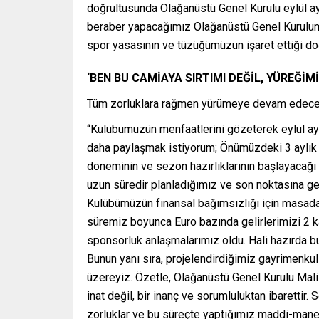
doğrultusunda Olağanüstü Genel Kurulu eylül ay
beraber yapacağımız Olağanüstü Genel Kurulumuz
spor yasasının ve tüzüğümüzün işaret ettiği doğr
‘BEN BU CAMİAYA SIRTIMI DEĞİL, YÜREĞİM
Tüm zorluklara rağmen yürümeye devam edeceğini
“Kulübümüzün menfaatlerini gözeterek eylül ayı
daha paylaşmak istiyorum; Önümüzdeki 3 aylık
döneminin ve sezon hazırlıklarının başlayacağı
uzun süredir planladığımız ve son noktasına ge
Kulübümüzün finansal bağımsızlığı için masada h
süremiz boyunca Euro bazında gelirlerimizi 2 kat
sponsorluk anlaşmalarımız oldu. Hali hazırda 
Bunun yanı sıra, projelendirdiğimiz gayrimenk
üzereyiz. Özetle, Olağanüstü Genel Kurulu Mali
inat değil, bir inanç ve sorumluluktan ibarettir
zorluklar ve bu süreçte yaptığımız maddi-manevi 