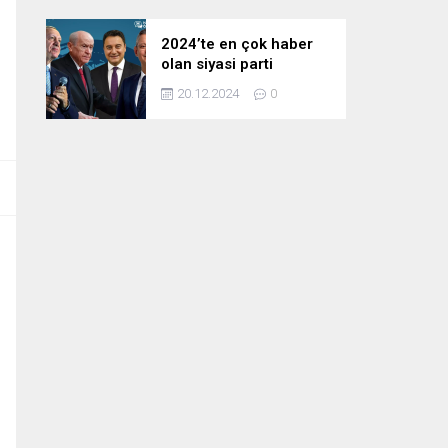
2024’te en çok haber
olan siyasi parti
liderleri! Zirvedeki isim
20.12.2024
0
fark attı