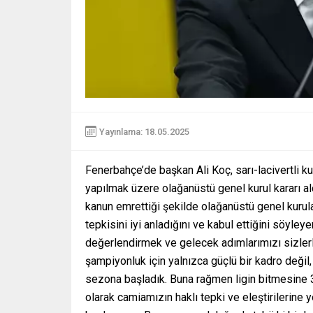
Yayınlama: 18.05.2025
Fenerbahçe’de başkan Ali Koç, sarı-lacivertli k
yapılmak üzere olağanüstü genel kurul kararı aldı
kanun emrettiği şekilde olağanüstü genel kurula
tepkisini iyi anladığını ve kabul ettiğini söyle
değerlendirmek ve gelecek adımlarımızı sizlerl
şampiyonluk için yalnızca güçlü bir kadro değil
sezona başladık. Buna rağmen ligin bitmesine 
olarak camiamızın haklı tepki ve eleştirilerine 