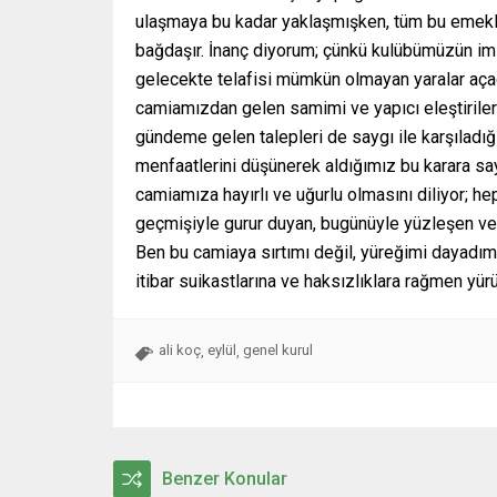
ulaşmaya bu kadar yaklaşmışken, tüm bu emekle
bağdaşır. İnanç diyorum; çünkü kulübümüzün im
gelecekte telafisi mümkün olmayan yaralar aça
camiamızdan gelen samimi ve yapıcı eleştiriler
gündeme gelen talepleri de saygı ile karşıladı
menfaatlerini düşünerek aldığımız bu karara sa
camiamıza hayırlı ve uğurlu olmasını diliyor; he
geçmişiyle gurur duyan, bugünüyle yüzleşen ve 
Ben bu camiaya sırtımı değil, yüreğimi dayadım. V
itibar suikastlarına ve haksızlıklara rağmen 
ali koç
eylül
genel kurul
,
,
Benzer Konular