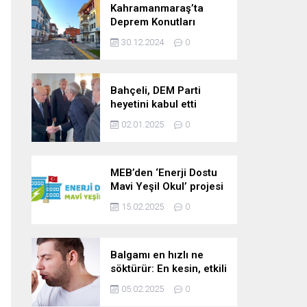
Kahramanmaraş’ta
Deprem Konutları
2025’te Teslim Edilecek
30.12.2024
0
Bahçeli, DEM Parti
heyetini kabul etti
02.01.2025
0
MEB’den ‘Enerji Dostu
Mavi Yeşil Okul’ projesi
15.02.2025
0
Balgamı en hızlı ne
söktürür: En kesin, etkili
ve çabuk balgam
05.02.2025
0
söktürücü kür!