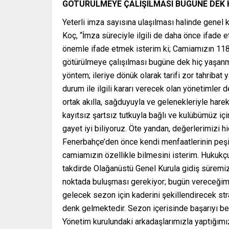
GÖTÜRÜLMEYE ÇALIŞILMASI BUGÜNE DEK 
Yeterli imza sayısına ulaşılması halinde genel k
Koç, “İmza süreciyle ilgili de daha önce ifade
önemle ifade etmek isterim ki; Camiamızın 118 
götürülmeye çalışılması bugüne dek hiç yaşan
yöntem; ileriye dönük olarak tarifi zor tahribat 
durum ile ilgili kararı verecek olan yönetimler
ortak akılla, sağduyuyla ve gelenekleriyle hare
kayıtsız şartsız tutkuyla bağlı ve kulübümüz i
gayet iyi biliyoruz. Öte yandan, değerlerimizi
Fenerbahçe’den önce kendi menfaatlerinin peş
camiamızın özellikle bilmesini isterim. Hukukçul
takdirde Olağanüstü Genel Kurula gidiş süremiz
noktada buluşması gerekiyor; bugün vereceğimiz
gelecek sezon için kaderini şekillendirecek stra
denk gelmektedir. Sezon içerisinde başarıyı bel
Yönetim kurulundaki arkadaşlarımızla yaptığım