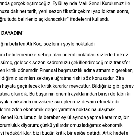
ında gerçekleştireceğiz. Eylül ayında Mali Genel Kurulumuz ile
a dair net tarih, yeni sezon fikstür çekimi yapıldıktan sonra,
ultuda belirlenip açıklanacaktır” ifadelerini kullandı.
İ DAYADIM’
 belirten Ali Koç, sözlerini şöyle noktaladı:
nı belirlememize sebep olan önemli noktaları sizlerle bir kez
 süreç, gelecek sezon kadromuzu şekillendireceğimiz transfer
 en kritik dönemdir. Finansal bağımsızlık adına atmamız gereken,
ldiğimiz adımları sekteye uğratma riski söz konusudur. Zira
ayata geçirilecek kritik kararlar mevcuttur. Bildiğiniz gibi görev
ına çıkardık. Bu başarının önemli ayaklarından birisi de tabii ki
büyük markalarla müzakere süreçlerimiz devam etmektedir.
ullerimizden ekonomik değer yaratma noktasına ulaşmak
 Genel Kurulumuz ile beraber eylül ayında yapma kararımız, bir
. Sorumluluk diyorum; çünkü yıllardır omuzladığımız ekonomik
fedakârlıklar, bizi bugün kritik bir eşiğe getirdi. Artık hedefe