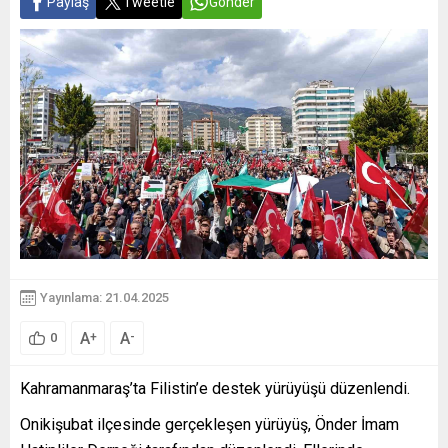
Paylaş
Tweetle
Gönder
Yayınlama: 21.04.2025
A
A
+
-
0
Kahramanmaraş’ta Filistin’e destek yürüyüşü düzenlendi.
Onikişubat ilçesinde gerçekleşen yürüyüş, Önder İmam