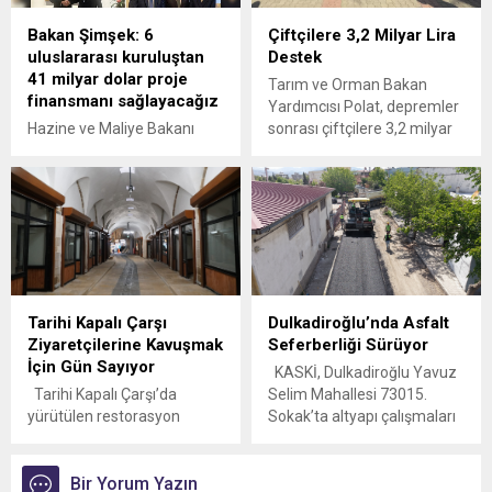
7 için de tarih verdi.
hizmete sunuldu. Başkan
Bakan Şimşek: 6
Çiftçilere 3,2 Milyar Lira
Görgel, “Elbistan’ımızdaki
uluslararası kuruluştan
Destek
eksiklikleri bir bir gidermeye,
41 milyar dolar proje
daha yaşanabilir bir Elbistan
Tarım ve Orman Bakan
finansmanı sağlayacağız
için birlikte çalışmaya
Yardımcısı Polat, depremler
devam edeceğiz” dedi.
Hazine ve Maliye Bakanı
sonrası çiftçilere 3,2 milyar
Kahramanmaraş
Mehmet Şimşek, 6
lira destek sağladıklarını
Büyükşehir Belediyesi, şehir
uluslararası finans
açıkladı.
genelinde...
kuruluşundan uzun vadeli ve
düşük maliyetli, yaklaşık 41
milyar dolar proje
finansmanı sağlayacaklarını
açıkladı.
Tarihi Kapalı Çarşı
Dulkadiroğlu’nda Asfalt
Ziyaretçilerine Kavuşmak
Seferberliği Sürüyor
İçin Gün Sayıyor
KASKİ, Dulkadiroğlu Yavuz
Tarihi Kapalı Çarşı’da
Selim Mahallesi 73015.
yürütülen restorasyon
Sokak’ta altyapı çalışmaları
çalışmalarında son düzlüğe
esnasında deforme olan yol
girildi, çevre düzenlemeleri
yüzeylerini sıcak asfaltla
ve ince işçilikler
Bir Yorum Yazın
onarıyor. Yapılan