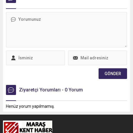
tamamlanıyor. Kısa süre
çalışmalarla birlikte hem
içerisinde esnaf ve
altyapı hem de üstyapı
vatandaşları ağırlamaya
modernize ediliyor.
başlayacak Kapalı Çarşı hem
Kahramanmaraş’ta altyapı
ticari canlılığı artıracak hem
yatırımlarını aralıksız
de kültürel mirasın
sürdüren KASKİ,
korunması noktasında örnek
çalışmalarını tamamladığı
bir proje olarak şehrin
bölgelerde üstyapıyı
geleceğine katkı sunacak.
çalışmalarına da hız
Şehrin en köklü ticaret
kesmeden devam ediyor.
merkezlerinden...
Şehir genelinde yürütülen
kapsamlı yenileme...
Ziyaretçi Yorumları - 0 Yorum
Henüz yorum yapılmamış.