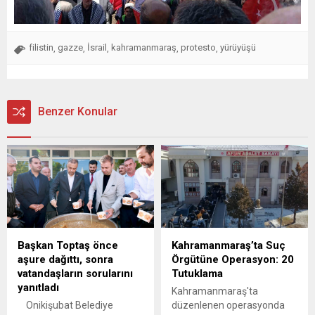
filistin
gazze
İsrail
kahramanmaraş
protesto
yürüyüşü
,
,
,
,
,
Benzer Konular
Başkan Toptaş önce
Kahramanmaraş’ta Suç
aşure dağıttı, sonra
Örgütüne Operasyon: 20
vatandaşların sorularını
Tutuklama
yanıtladı
Kahramanmaraş'ta
Onikişubat Belediye
düzenlenen operasyonda