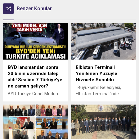
Benzer Konular
BYD lansmandan sonra
Elbistan Terminali
20 binin üzerinde talep
Yenilenen Yüzüyle
aldı! Sealion 7 Türkiye’ye
Hizmete Sunuldu
ne zaman geliyor?
Büyükşehir Belediyesi,
BYD Türkiye Genel Müdürü
Elbistan Terminali’nde
İsmail Ergun, BYD'nin
gerçekleştirdiği güçlendirme
Türkiye'de 15 Kasım'da
ve yenileme çalışmalarını
gerçekleştirilen yeni model
tamamladı. İç ve dış
tanıtımlarının ardından 20
mekânlarıyla tamamen
binin üzerinde sipariş
düzenlenen terminal,
aldığını açıkladı. Ergun, Çinli
modern tasarımı, güvenli
devin SUV modeli SEALION
yapısı ve sosyal donatılarıyla