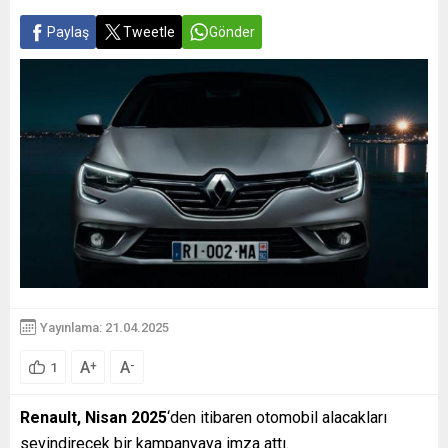
Paylaş
Tweetle
Gönder
Yayınlama: 21.04.2025
A
A
+
-
1
Renault, Nisan 2025
‘den itibaren otomobil alacakları
sevindirecek bir kampanyaya imza attı.