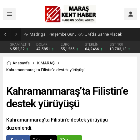
Madrigal, Perşembe Günü KAFUM’da Sahne Alacak
GRAM ALTIN
DOLAR
EURO
STERLİN
BIST 100
6.552,32
47,5851
55,1265
64,2466
13.703,13
Anasayfa
K.MARAŞ
Kahramanmaraş’ta Filistin’e destek yürüyüşü
Kahramanmaraş’ta Filistin’e
destek yürüyüşü
Kahramanmaraş’ta Filistin’e destek yürüyüşü
düzenlendi.