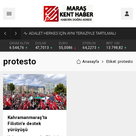
ADALET HERKES İÇİN AYNI TERAZİYLE TARTILMALI
GRAM ALTIN
DOLAR
EURO
STERLİN
BIST 100
6.544,76
47,7013
55,0086
64,2273
13.798,82
protesto
Anasayfa
Etiket: protesto
Kahramanmaraş’ta
Filistin’e destek
yürüyüşü