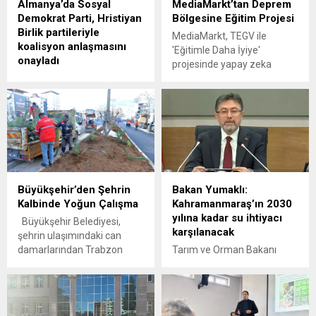
Almanya’da Sosyal
MediaMarkt’tan Deprem
Demokrat Parti, Hristiyan
Bölgesine Eğitim Projesi
Birlik partileriyle
MediaMarkt, TEGV ile
koalisyon anlaşmasını
'Eğitimle Daha İyiye'
onayladı
projesinde yapay zeka
Almanya'da Sosyal
eğitimleri veriyor.
Demokrat Parti’nin, Hristiyan
Birlik partileriyle koalisyon
anlaşmasını onayladığı
bildirildi.
Büyükşehir’den Şehrin
Bakan Yumaklı:
Kalbinde Yoğun Çalışma
Kahramanmaraş’ın 2030
yılına kadar su ihtiyacı
Büyükşehir Belediyesi,
karşılanacak
şehrin ulaşımındaki can
damarlarından Trabzon
Tarım ve Orman Bakanı
Bulvarı’nda yol bakım ve
İbrahim Yumaklı, 6 Şubat
onarımlarını sürdürerek
depreminin meydana geldiği
arterde konfor ve güvenliği
Kahramanmaraş'ın içme
yeniden sağlıyor. Ayrıca
suyu sorunu yaşamaması