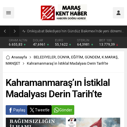
Geleneksel Ağustos Fuarı’nda Madrigal Coşkusu
GRAM ALTIN
DOLAR
EURO
STERLİN
BIST 100
6.655,83
47,6961
55,1622
64,3981
13.779,39
Anasayfa
BELEDİYELER
,
DÜNYA
,
EĞİTİM
,
GÜNDEM
,
K.MARAŞ
,
MANŞET
Kahramanmaraş’ın İstiklal Madalyası Derin Tarih’te
Kahramanmaraş’ın İstiklal
Madalyası Derin Tarih’te
Paylaş
Tweetle
Gönder