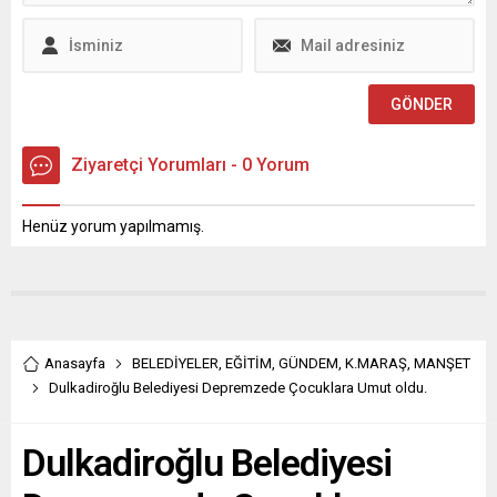
yatırımları ve kalkınma
MADO’nun sahipleri, üçüncü
hedefleri üzerine kapsamlı
bir rapor hazırlanmasını
değerlendirmelerde
talep etti ve bu raporda
bulundu. ...
suçsuz...
Ziyaretçi Yorumları - 0 Yorum
Henüz yorum yapılmamış.
Anasayfa
BELEDİYELER
,
EĞİTİM
,
GÜNDEM
,
K.MARAŞ
,
MANŞET
Dulkadiroğlu Belediyesi Depremzede Çocuklara Umut oldu.
Dulkadiroğlu Belediyesi