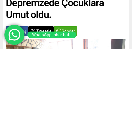
Depremzede Çocuklara
Umut oldu.
Paylaş
Tweetle
Gönder
WhatsApp İhbar hattı
Yayınlama: 22.12.2024
A
A
+
-
0