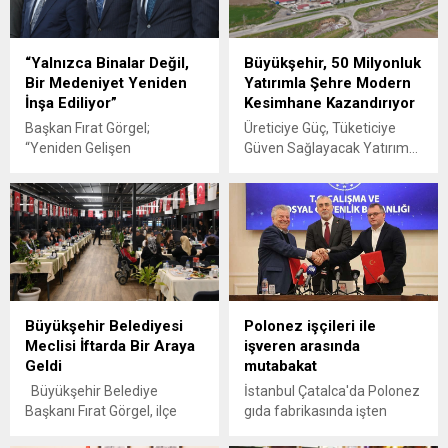
“Yalnızca Binalar Değil,
Büyükşehir, 50 Milyonluk
Bir Medeniyet Yeniden
Yatırımla Şehre Modern
İnşa Ediliyor”
Kesimhane Kazandırıyor
Başkan Fırat Görgel;
Üreticiye Güç, Tüketiciye
“Yeniden Gelişen
Güven Sağlayacak Yatırım…
Kahramanmaraş” temalı
Büyükşehir Belediyesi
konferansa katılan Başkan
tarafından Canlı Hayvan
Görgel, “Büyükşehir
Borsası’nın yanında hayata
Belediyesi olarak bizler
geçirilen modern
sadece enkaz kaldıran değil,
kesimhanenin inşasına
aynı zamanda şehir fikri
başlandı. 50 Milyon TL’lik
inşa eden bir sorumlulukla
yatırımla hayata geçirilen
hareket ediyoruz. Çünkü
kesimhane, Avrupa
Büyükşehir Belediyesi
Polonez işçileri ile
şehir dediğimiz yapı
standartlarına uygun şekilde
Meclisi İftarda Bir Araya
işveren arasında
yalnızca binalardan değil,
projelendirilerek hijyen,
Geldi
mutabakat
hafızadan, insan
kalite ve verimlilik odaklı bir
ilişkilerinden, kimlikten ve
anlayışla tasarlandı.
Büyükşehir Belediye
İstanbul Çatalca'da Polonez
mekânsal adaletten
Kahramanmaraş
Başkanı Fırat Görgel, ilçe
gıda fabrikasında işten
oluşuyor” dedi.
Büyükşehir Belediyesi,
belediye başkanları ve
çıkarılan işçiler ile işveren