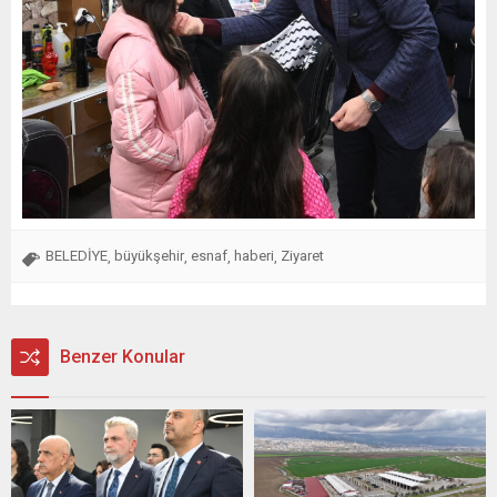
BELEDİYE
büyükşehir
esnaf
haberi
Ziyaret
,
,
,
,
Benzer Konular