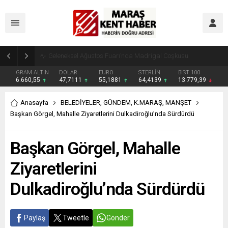
Geleneksel Ağustos Fuarı’nda Madrigal Coşkusu
GRAM ALTIN
DOLAR
EURO
STERLİN
BIST 100
6.660,55
47,7111
55,1881
64,4139
13.779,39
Anasayfa
BELEDİYELER
,
GÜNDEM
,
K.MARAŞ
,
MANŞET
Başkan Görgel, Mahalle Ziyaretlerini Dulkadiroğlu’nda Sürdürdü
Başkan Görgel, Mahalle
Ziyaretlerini
Dulkadiroğlu’nda Sürdürdü
Paylaş
Tweetle
Gönder