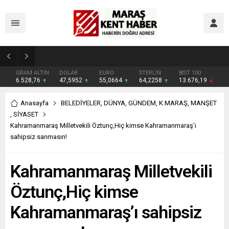
Madrigal, Perşembe Günü KAFUM’da Sahne Alacak
GRAM ALTIN
DOLAR
EURO
STERLİN
BIST 100
6.528,76
47,5952
55,0664
64,2258
13.676,19
Anasayfa
BELEDİYELER
,
DÜNYA
,
GÜNDEM
,
K.MARAŞ
,
MANŞET
,
SİYASET
Kahramanmaraş Milletvekili Öztunç,Hiç kimse Kahramanmaraş’ı
sahipsiz sanmasın!
Kahramanmaraş Milletvekili
Öztunç,Hiç kimse
Kahramanmaraş’ı sahipsiz