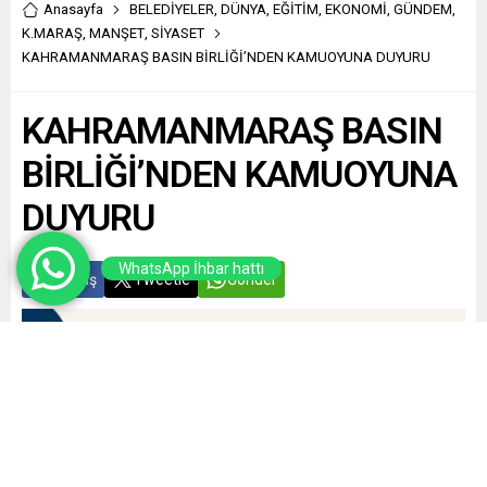
Anasayfa
BELEDİYELER
,
DÜNYA
,
EĞİTİM
,
EKONOMİ
,
GÜNDEM
,
K.MARAŞ
,
MANŞET
,
SİYASET
KAHRAMANMARAŞ BASIN BİRLİĞİ’NDEN KAMUOYUNA DUYURU
KAHRAMANMARAŞ BASIN
BİRLİĞİ’NDEN KAMUOYUNA
DUYURU
WhatsApp İhbar hattı
Paylaş
Tweetle
Gönder