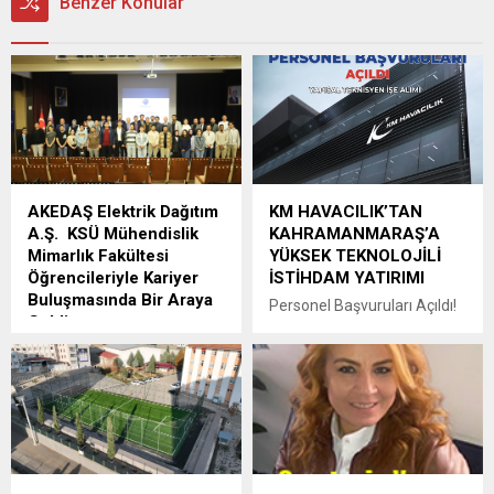
Benzer Konular
AKEDAŞ Elektrik Dağıtım
KM HAVACILIK’TAN
A.Ş. KSÜ Mühendislik
KAHRAMANMARAŞ’A
Mimarlık Fakültesi
YÜKSEK TEKNOLOJİLİ
Öğrencileriyle Kariyer
İSTİHDAM YATIRIMI
Buluşmasında Bir Araya
Personel Başvuruları Açıldı!
Geldi
Türkiye’nin savunma ve
AKEDAŞ Elektrik Dağıtım
havacılık sanayisinde önemli
A.Ş., Kahramanmaraş Sütçü
yatırımlarından biri olan KM
İmam Üniversitesi (KSÜ)
Havacılık,
Mühendislik ve Mimarlık
Kahramanmaraş’ta
Fakültesi Elektrik-Elektronik
kuracağı yüksek teknolojili
Mühendisliği ve Bilgisayar
tesisinde çalıştırılmak üzere
Mühendisliği Bölümü
yapısal teknisyen alımına