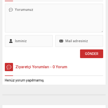
Ama, sessiz,...
itibaren geçerli olacak.
Ziyaretçi Yorumları - 0 Yorum
Henüz yorum yapılmamış.