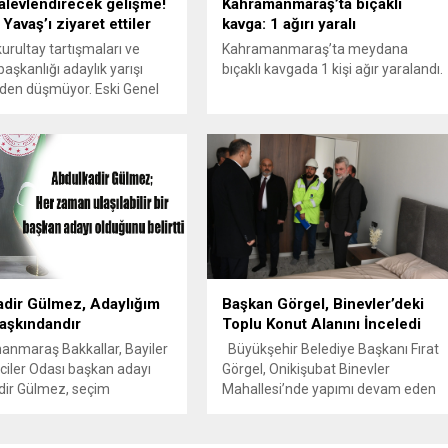
alevlendirecek gelişme!
Kahramanmaraş’ta bıçaklı
Yavaş’ı ziyaret ettiler
kavga: 1 ağırı yaralı
urultay tartışmaları ve
Kahramanmaraş’ta meydana
şkanlığı adaylık yarışı
bıçaklı kavgada 1 kişi ağır yaralandı.
en düşmüyor. Eski Genel
emal Kılıçdaroğlu'na yakın
killeri ABB Başkanı Mansur
iyaret etti.
dir Gülmez, Adaylığım
Başkan Görgel, Binevler’deki
aşkındandır
Toplu Konut Alanını İnceledi
nmaraş Bakkallar, Bayiler
Büyükşehir Belediye Başkanı Fırat
ciler Odası başkan adayı
Görgel, Onikişubat Binevler
dir Gülmez, seçim
Mahallesi’nde yapımı devam eden
ları kapsamında esnafa
kalıcı konutları yerinde inceleyerek
özüm ve ulaşılabilir yönetim
son duruma ilişkin bilgiler aldı.