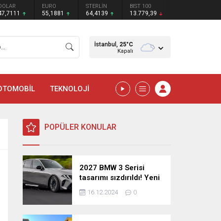
DOLAR
EURO
STERLİN
BIST 100
47,7111
55,1881
64,4139
13.779,39
İstanbul,
25
°C
Kapalı
OTOMOBİL
TEKNOLOJİ
POPÜLER KONULAR
2027 BMW 3 Serisi
tasarımı sızdırıldı! Yeni
nesil sedan’dan
16.12.2024
0
şaşırtıcı yenilikler!