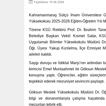
Yayınlama: 19.06.2026
Kahramanmaraş Sütçü İmam Üniversitesi G
Yüksekokulu 2025-2026 Eğitim-Öğretim Yılı M
Törene KSÜ Rektörü Prof. Dr. İbrahim Ta
Belediye Başkan Vekili Kısmet Satar, KS
Uygulamalı Bilimler Yüksekokulu Müdürü Do
Öğr. Üyesi Yakup Kızılelma, İlçe Emniyet Mü
aileleri katıldı.
Saygı duruşu ve İstiklal Marşı’nın ardından
birincisi Emel Munlaahmet ile Göksun Meslek
konuşma yaptı. Öğrenciler, eğitim süreçler
teşekkür ederek mezuniyet sevincini paylaştı.
Göksun Meslek Yüksekokulu Müdürü Dr. Öğr
bilgi ve donanımlarıyla çalışma hayatında 
mezunları tebrik etti.