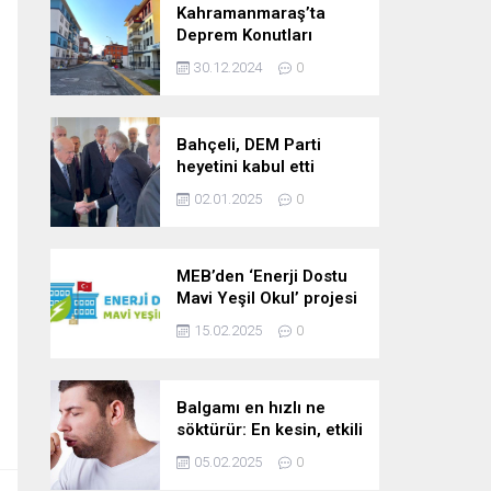
Kahramanmaraş’ta
Deprem Konutları
2025’te Teslim Edilecek
30.12.2024
0
Bahçeli, DEM Parti
heyetini kabul etti
02.01.2025
0
MEB’den ‘Enerji Dostu
Mavi Yeşil Okul’ projesi
15.02.2025
0
Balgamı en hızlı ne
söktürür: En kesin, etkili
ve çabuk balgam
05.02.2025
0
söktürücü kür!