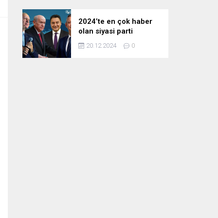
2024’te en çok haber
olan siyasi parti
liderleri! Zirvedeki isim
20.12.2024
0
fark attı