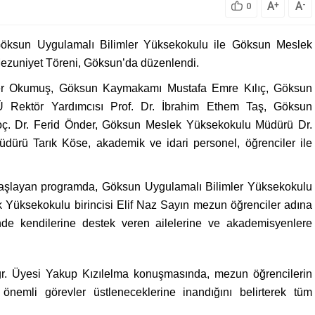
A
A
+
-
0
öksun Uygulamalı Bilimler Yüksekokulu ile Göksun Meslek
ezuniyet Töreni, Göksun’da düzenlendi.
ner Okumuş, Göksun Kaymakamı Mustafa Emre Kılıç, Göksun
Ü Rektör Yardımcısı Prof. Dr. İbrahim Ethem Taş, Göksun
ç. Dr. Ferid Önder, Göksun Meslek Yüksekokulu Müdürü Dr.
dürü Tarık Köse, akademik ve idari personel, öğrenciler ile
 başlayan programda, Göksun Uygulamalı Bilimler Yüksekokulu
 Yüksekokulu birincisi Elif Naz Sayın mezun öğrenciler adına
inde kendilerine destek veren ailelerine ve akademisyenlere
. Üyesi Yakup Kızılelma konuşmasında, mezun öğrencilerin
önemli görevler üstleneceklerine inandığını belirterek tüm