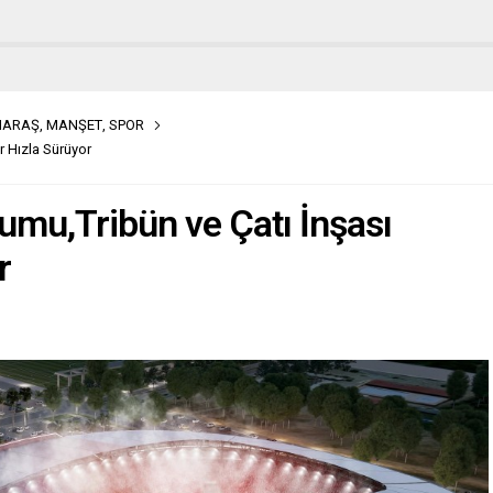
MARAŞ
,
MANŞET
,
SPOR
 Hızla Sürüyor
u,Tribün ve Çatı İnşası
r