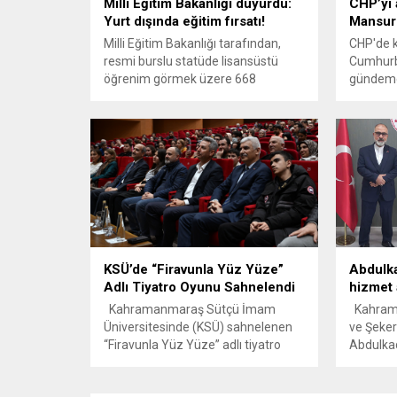
Milli Eğitim Bakanlığı duyurdu:
CHP’yi 
Yurt dışında eğitim fırsatı!
Mansur 
Milli Eğitim Bakanlığı tarafından,
CHP'de k
resmi burslu statüde lisansüstü
Cumhurba
öğrenim görmek üzere 668
gündemd
öğrencinin yurt dışına gönderileceği
Başkan K
açıklandı.
milletve
Yavaş'ı z
KSÜ’de “Firavunla Yüz Yüze”
Abdulka
Adlı Tiyatro Oyunu Sahnelendi
hizmet 
Kahramanmaraş Sütçü İmam
Kahrama
Üniversitesinde (KSÜ) sahnelenen
ve Şeker
“Firavunla Yüz Yüze” adlı tiyatro
Abdulka
oyunu, izleyicileri tarihsel bir
çalışma
yüzleşme ve vicdani bir
birlik, ç