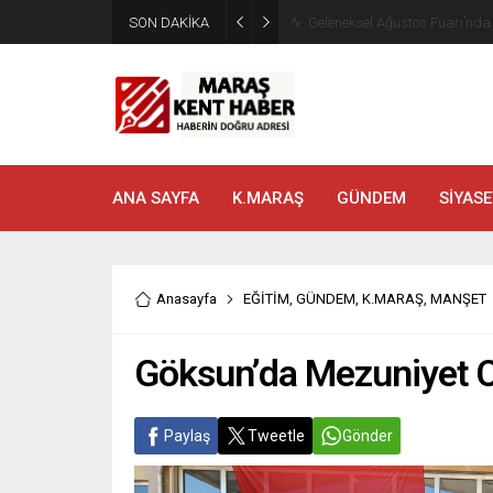
SON DAKİKA
Geleneksel Ağustos Fuarı’nd
ANA SAYFA
K.MARAŞ
GÜNDEM
SİYASE
Anasayfa
EĞİTİM
,
GÜNDEM
,
K.MARAŞ
,
MANŞET
Göksun’da Mezuniyet 
Paylaş
Tweetle
Gönder