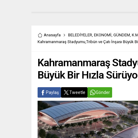
Anasayfa
BELEDİYELER
,
EKONOMİ
,
GÜNDEM
,
K.
Kahramanmaraş Stadyumu,Tribün ve Çatı İnşası Büyük Bir
Kahramanmaraş Stadyum
Büyük Bir Hızla Sürüyo
Paylaş
Tweetle
Gönder