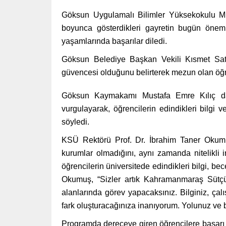
Göksun Uygulamalı Bilimler Yüksekokulu Müd
boyunca gösterdikleri gayretin bugün öneml
yaşamlarında başarılar diledi.
Göksun Belediye Başkan Vekili Kısmet Sata
güvencesi olduğunu belirterek mezun olan öğren
Göksun Kaymakamı Mustafa Emre Kılıç da
vurgulayarak, öğrencilerin edindikleri bilgi v
söyledi.
KSÜ Rektörü Prof. Dr. İbrahim Taner Okumu
kurumlar olmadığını, aynı zamanda nitelikli 
öğrencilerin üniversitede edindikleri bilgi, be
Okumuş, “Sizler artık Kahramanmaraş Sütçü 
alanlarında görev yapacaksınız. Bilginiz, çal
fark oluşturacağınıza inanıyorum. Yolunuz ve b
Programda dereceye giren öğrencilere başarı b