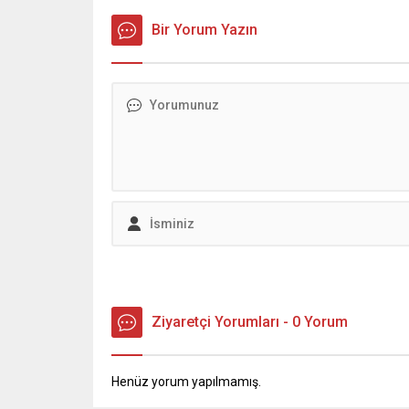
sorgulamaya davet etti. Halkbank’ın
sözü ve
katkıları, Kültür ve Turizm Bakanlığı
Bakkallar
Bir Yorum Yazın
ile Kahramanmaraş Sütçü İmam
Odası ba
Üniversitesi iş birliğinde düzenlenen
Gülmez, 
etkinlik, KSÜ Yunus Emre Kongre ve
sahadak
Kültür Merkezi Sezai Karakoç
ediyor. 
Konferans Salonu’nda
tek tek 
gerçekleştirildi....
küçük...
Ziyaretçi Yorumları - 0 Yorum
Henüz yorum yapılmamış.