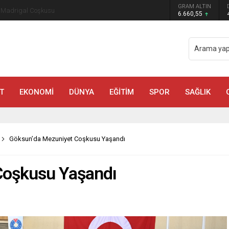
GRAM ALTIN
a Madrigal Coşkusu
6.660,55
T
EKONOMİ
DÜNYA
EĞİTİM
SPOR
SAĞLIK
Göksun’da Mezuniyet Coşkusu Yaşandı
Coşkusu Yaşandı