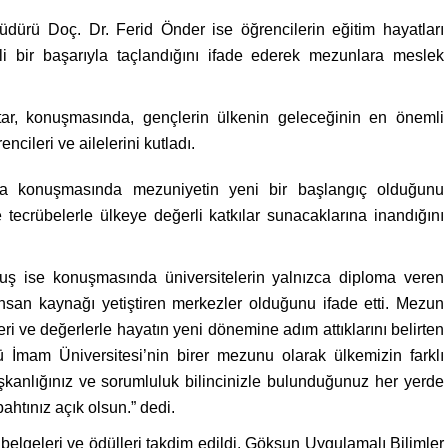
ürü Doç. Dr. Ferid Önder ise öğrencilerin eğitim hayatları
i bir başarıyla taçlandığını ifade ederek mezunlara meslek
r, konuşmasında, gençlerin ülkenin geleceğinin en önemli
cileri ve ailelerini kutladı.
 konuşmasında mezuniyetin yeni bir başlangıç olduğunu
e tecrübelerle ülkeye değerli katkılar sunacaklarına inandığını
ş ise konuşmasında üniversitelerin yalnızca diploma veren
insan kaynağı yetiştiren merkezler olduğunu ifade etti. Mezun
ceri ve değerlerle hayatın yeni dönemine adım attıklarını belirten
İmam Üniversitesi’nin birer mezunu olarak ülkemizin farklı
ışkanlığınız ve sorumluluk bilincinizle bulunduğunuz her yerde
ahtınız açık olsun.” dedi.
elgeleri ve ödülleri takdim edildi. Göksun Uygulamalı Bilimler