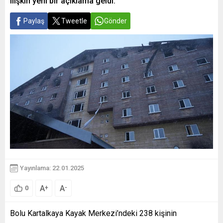
ilişkin yeni bir açıklama geldi.
Paylaş
Tweetle
Gönder
Yayınlama: 22.01.2025
A
A
+
-
0
Bolu Kartalkaya Kayak Merkezi’ndeki 238 kişinin