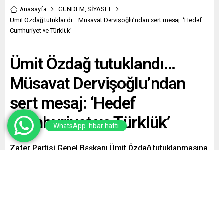
Anasayfa
GÜNDEM
,
SİYASET
Ümit Özdağ tutuklandı… Müsavat Dervişoğlu’ndan sert mesaj: ‘Hedef
Cumhuriyet ve Türklük’
Ümit Özdağ tutuklandı…
Müsavat Dervişoğlu’ndan
sert mesaj: ‘Hedef
Cumhuriyet ve Türklük’
WhatsApp İhbar hattı
Zafer Partisi Genel Başkanı Ümit Özdağ tutuklanmasına
ilişkin İYİ Parti lideri Müsavat Dervişoğlu açıklamalarda
bulundu. Dervişoğlu Hedef bellidir: adım adım
federasyon, adım adım ömür boyu başkanlık rejimi.
Türklük ve Cumhuriyet, bu planların önündeki en büyük
engeldir dedi.