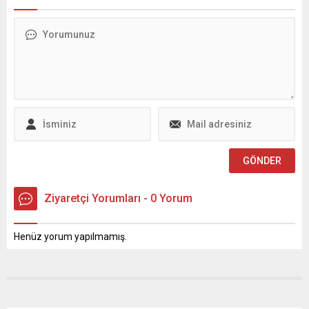
ve doğum sonrası saç
beyazlı ekip, sezonun ilk
dökülmesi görülebileceğini,
antrenmanını
günde 20-30 saç telinin
Kahramanmaraş Sütçü
dökülmesinin normal
İmam Üniversitesi
olduğunu ifade etti.
Stadyumu’nda
gerçekleştirdi. Teknik
Direktör Ömer Faruk Mahir
yönetiminde yapılan ilk
çalışmayı Kulüp Başkanı
Ahmet Gülpak ile As Başkan
Murat Demirkol da
yakından...
Ziyaretçi Yorumları - 0 Yorum
Henüz yorum yapılmamış.