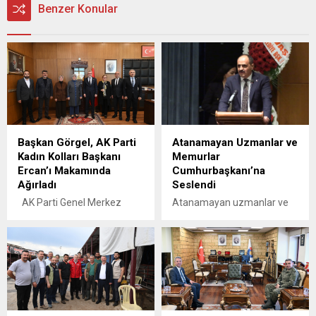
Benzer Konular
Başkan Görgel, AK Parti
Atanamayan Uzmanlar ve
Kadın Kolları Başkanı
Memurlar
Ercan’ı Makamında
Cumhurbaşkanı’na
Ağırladı
Seslendi
AK Parti Genel Merkez
Atanamayan uzmanlar ve
Kadın Kolları Başkanı Tuğba
memurlar, yaşadıkları
Işık Ercan’ı makamında
mağduriyeti dile getirmek ve
ağırlayan Başkan Görgel,
çözüm talep etmek
“Deprem sonrası
amacıyla Cumhurbaşkanı’na
Kahramanmaraş’ımızı
hitaben bir mektup kaleme
yeniden ayağa kaldırmak
aldı. Mektupta, yıllardır
için devletimizin tüm
süregelen atama sorunları
kurumlarıyla birlikte yoğun
ve işsizliğin oluşturduğu