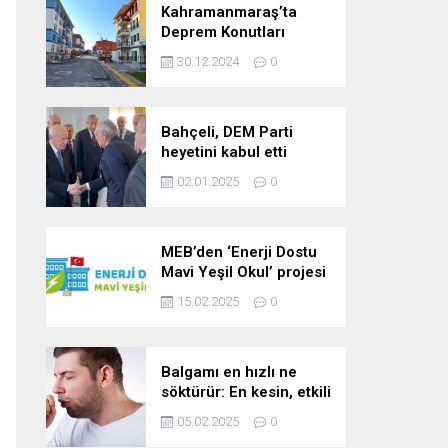
Kahramanmaraş’ta
Deprem Konutları
2025’te Teslim Edilecek
30.12.2024
0
Bahçeli, DEM Parti
heyetini kabul etti
02.01.2025
0
MEB’den ‘Enerji Dostu
Mavi Yeşil Okul’ projesi
15.02.2025
0
Balgamı en hızlı ne
söktürür: En kesin, etkili
ve çabuk balgam
05.02.2025
0
söktürücü kür!