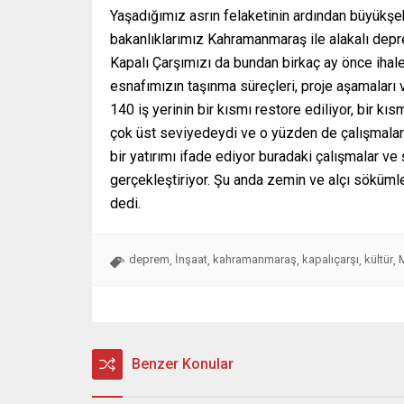
Yaşadığımız asrın felaketinin ardından büyükşe
bakanlıklarımız Kahramanmaraş ile alakalı deprem
Kapalı Çarşımızı da bundan birkaç ay önce ihales
esnafımızın taşınma süreçleri, proje aşamaları 
140 iş yerinin bir kısmı restore ediliyor, bir kı
çok üst seviyedeydi ve o yüzden de çalışmalar t
bir yatırımı ifade ediyor buradaki çalışmalar v
gerçekleştiriyor. Şu anda zemin ve alçı söküml
dedi.
deprem
İnşaat
kahramanmaraş
kapalıçarşı
kültür
,
,
,
,
,
Benzer Konular