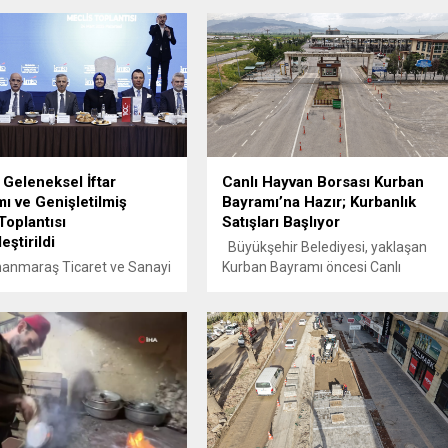
eleneksel İftar
Canlı Hayvan Borsası Kurban
ı ve Genişletilmiş
Bayramı’na Hazır; Kurbanlık
Toplantısı
Satışları Başlıyor
eştirildi
Büyükşehir Belediyesi, yaklaşan
nmaraş Ticaret ve Sanayi
Kurban Bayramı öncesi Canlı
KMTSO) tarafından
Hayvan Borsası’nda hazırlıklarını
el olarak düzenlenen İftar
tamamladı. Pazarda kurbanlık
 ve Genişletilmiş Meclis
satışları 12 Mayıs Salı günü itibariyle
sı, Ramada Otel’de yoğun
başlayacak. Kahramanmaraş
ımla gerçekleştirildi.
Büyükşehir Belediyesi, yaklaşan
; AK Parti Genel Başkan
Kurban Bayramı öncesinde
sı ve Sosyal Politikalar
vatandaşların kurbanlık
Fatma Betül Sayan Kaya,
alışverişlerini sağlıklı, güvenli ve
nmaraş Valisi Mükerrem
düzenli bir ortamda