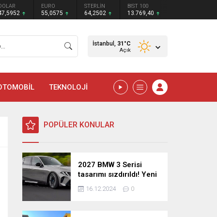
DOLAR
EURO
STERLİN
BIST 100
47,5952
55,0575
64,2502
13.769,40
İstanbul,
31
°C
Açık
OTOMOBİL
TEKNOLOJİ
POPÜLER KONULAR
2027 BMW 3 Serisi
tasarımı sızdırıldı! Yeni
nesil sedan’dan
16.12.2024
0
şaşırtıcı yenilikler!