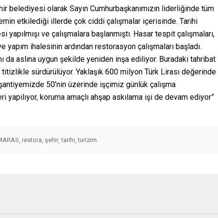
hir belediyesi olarak Sayın Cumhurbaşkanımızın liderliğinde tüm
in etkilediği illerde çok ciddi çalışmalar içerisinde. Tarihi
i yapılmışı ve çalışmalara başlanmıştı. Hasar tespit çalışmaları,
ve yapım ihalesinin ardından restorasyon çalışmaları başladı.
smı da aslına uygun şekilde yeniden inşa ediliyor. Buradaki tahribat
itizlikle sürdürülüyor. Yaklaşık 600 milyon Türk Lirası değerinde
e şantiyemizde 50’nin üzerinde işçimiz günlük çalışma
eri yapılıyor, koruma amaçlı ahşap askılama işi de devam ediyor”
MARAS
restora
şehir
tarihi
turizim
,
,
,
,