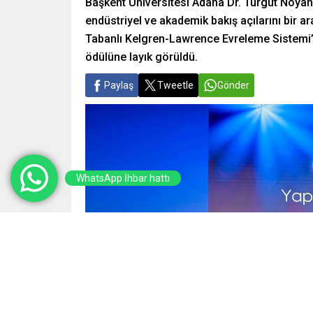
Başkent Üniversitesi Adana Dr. Turgut Noyan
endüstriyel ve akademik bakış açılarını bir ar
Tabanlı Kelgren-Lawrence Evreleme Sistemi’ p
ödülüne layık görüldü.
Paylaş
Tweetle
Gönder
WhatsApp İhbar hattı