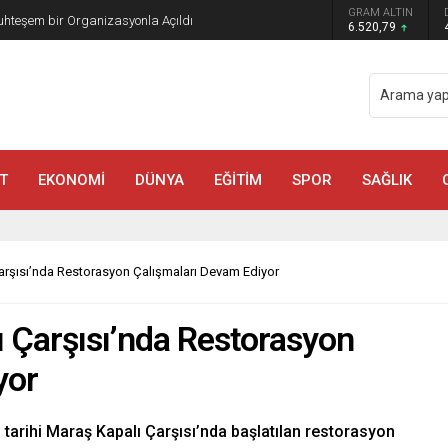
GRAM ALTIN
AFUM’da Sahne Alacak
6.520,79
T
EKONOMİ
DÜNYA
EĞİTİM
SPOR
SAĞLIK
rşısı’nda Restorasyon Çalışmaları Devam Ediyor
Çarşısı’nda Restorasyon
yor
arihi Maraş Kapalı Çarşısı’nda başlatılan restorasyon