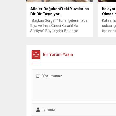
verdi. Sezer, Öztunç’a...
Ünlüer,
Aileler Doğukent’teki Yuvalarına
Kalaycı
Köyişler
Bir Bir Taşınıyor…
Olmasın
Dr....
Başkan Görgel, “Tüm İlçelerimizde
Kahraman
İhya ve İnşa Süreci Kararlılıkla
ustası, ç
Sürüyor” Büyükşehir Belediye
için endiş
Başkanı Fırat Görgel, Vali Mükerrem
Ünlüer ve ilgili kurum yöneticilerinin
katılımıyla, Emlak Konut tarafından
yürütülen konut projelerinde gelinen
Bir Yorum Yazın
son durum bilgilerini aldı. Başkan
Görgel, “Amacımız,
Kahramanmaraş’ın her bölgesini alt
ve üst yapısıyla Türkiye’ye örnek
hale getirmek. Bu...