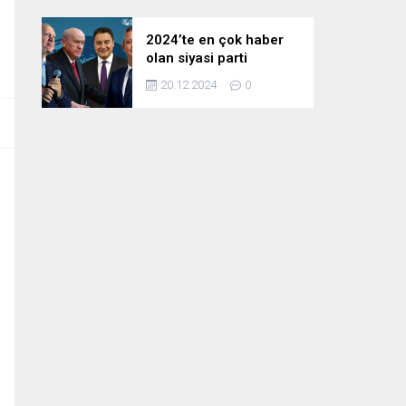
2024’te en çok haber
olan siyasi parti
liderleri! Zirvedeki isim
20.12.2024
0
fark attı