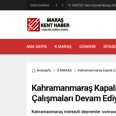
SON DAKİKA
Madrigal, Perşembe Günü K
ANA SAYFA
K.MARAŞ
GÜNDEM
SİYASE
Anasayfa
K.MARAŞ
Kahramanmaraş Kapalı Ça
Kahramanmaraş Kapalı 
Çalışmaları Devam Edi
Kahramanmaraş merkezli depremler sonrası t