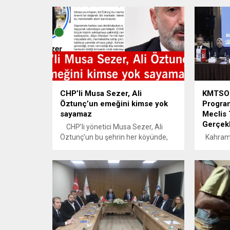
CHP’li Musa Sezer, Ali
KMTSO G
Öztunç’un emeğini kimse yok
Program
sayamaz
Meclis 
Gerçekl
CHP’li yönetici Musa Sezer, Ali
Öztunç’un bu şehrin her köyünde,
Kahrama
her sokağında, ayak izi ve emeği
Odası (
var”dedi. CHP Elbistan İlçe
geleneks
Başkanlığı Yönetim Kurulu Üyesi
Programı
Musa Sezer, son günlerde
Toplantı
kamuoyunda hakkında çeşitli
bir katıl
eleştiriler yapılan CHP
Programa
Kahramanmaraş Milletvekili Ali
Yardımcı
Öztunç’a sosyal medya üzerinden
Başkanı 
yayımladığı açıklamayla destek
Kahrama