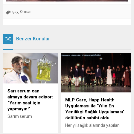
çay
Orman
,
Benzer Konular
Sarı serum can
almaya devam ediyor:
MLP Care, Happ Health
“Yarım saat için
Uygulaması ile ‘Yılın En
yapmayın!”
Yenilikçi Sağlık Uygulaması’
Sarım serum
ödülünün sahibi oldu
taktırdıktan sonra
Her yıl sağlık alanında yapılan
fenalaşarak hayatını
yenilikçi çalışmaları ödüllendiren