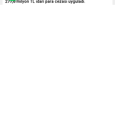
277,6 milyon TL idari para cezası uyguladı.
Paylaş
Tweetle
Gönder
Yayınlama: 18.12.2024
A
A
+
-
0
Bakanlıktan yapılan yazılı açıklamaya göre; Reklam Kurulu;