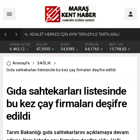
Tahliye Kararı Sonrası Kahramanmaraş’ta Tek Soru: Diğerleri neden İçeride?
GRAM ALTIN
DOLAR
EURO
STERLİN
BIST 100
6.465,12
47,5935
54,9385
64,1760
13.798,82
Anasayfa
SAĞLIK
Gıda sahtekarları listesinde bu kez çay firmaları deşifre edildi
Gıda sahtekarları listesinde
bu kez çay firmaları deşifre
edildi
Tarım Bakanlığı gıda sahtekarlarını açıklamaya devam