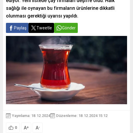
ediyor. Yeni listede çay firmaları deşifre oldu. Halk
sağlığı ile oynayan bu firmaların ürünlerine dikkatli
olunması gerektiği uyarısı yapıldı.
Paylaş
Tweetle
Gönder
Yayınlama: 18.12.2024
Düzenleme: 18.12.2024 15:12
A
A
+
-
0