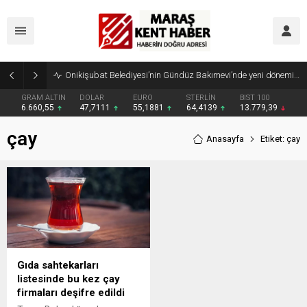
Onikişubat Belediyesi’nin Gündüz Bakımevi’nde yeni dönemin ön kayıtları başladı
GRAM ALTIN
DOLAR
EURO
STERLİN
BIST 100
6.660,55
47,7111
55,1881
64,4139
13.779,39
çay
Anasayfa
Etiket: çay
Gıda sahtekarları
listesinde bu kez çay
firmaları deşifre edildi