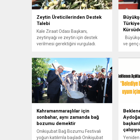
Zeytin Üreticilerinden Destek
Büyükşe
Talebi
Türkiye
Kürsüd
Kale Ziraat Odası Başkanı,
zeytinyağı ve zeytin için destek
Büyükşeh
verilmesi gerektiğini vurguladı.
ve genç 
Egemen,
Emre Kök
düzenle
Türkiye
elde etti
gururla
Büyükşeh
ulusal v
ettikleri
gururla
Kahramanmaraşlılar için
Beklen
Bu kapsa
sonbahar, aynı zamanda bağ
Aydoğar
bozumu demektir
başkanl
çalışıy
Onikişubat Bağ Bozumu Festivali
yoğun katılımla başladı Onikişubat
Yeniden 