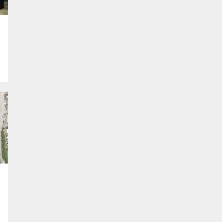
,
ı
o