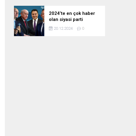
2024’te en çok haber
olan siyasi parti
liderleri! Zirvedeki isim
20.12.2024
0
fark attı