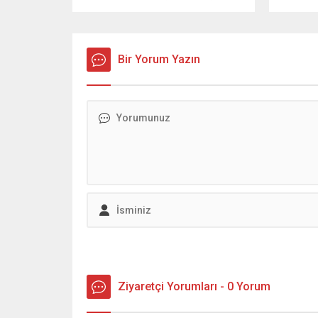
Belediyesi ev sahipliğinde
Kahrama
Kahramanmaraş Ticaret ve Sanayi
Muhamme
Odası, İstiklal Üniversitesi ve TOBB
başkanla
Kadın Girişimciler Kurulu
çalışıyor
Bir Yorum Yazın
Kahramanmaraş Şubesi’nin
iddiaları 
katkılarıyla bu yıl ilk kez düzenlenen
Kahraman
“Onikişubat Bağ Bozumu Festivali”,
son günl
renkli etkinliklere ve yöresel tatlara
Yeniden 
sahne oldu. Festival, hem
seçimler
Kahramanmaraş’ın bağcılık
başkanlı
kültürünü hem de kadın...
önemli i
iddialar
Dulkadir
Mehmet A
Ziyaretçi Yorumları - 0 Yorum