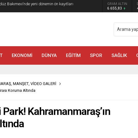
GRAM ALTIN
a Madrigal Coşkusu
6.655,83
T
EKONOMİ
DÜNYA
EĞİTİM
SPOR
SAĞLIK
MARAŞ
,
MANŞET
,
VİDEO GALERİ
irası Koruma Altında
li Park! Kahramanmaraş’ın
ltında