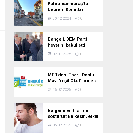
Kahramanmaraş’ta
Deprem Konutları
2025’te Teslim Edilecek
30.12.2024
0
Bahçeli, DEM Parti
heyetini kabul etti
02.01.2025
0
MEB’den ‘Enerji Dostu
Mavi Yeşil Okul’ projesi
15.02.2025
0
Balgamı en hızlı ne
söktürür: En kesin, etkili
ve çabuk balgam
05.02.2025
0
söktürücü kür!