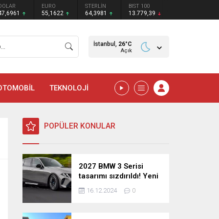
DOLAR
EURO
STERLİN
BIST 100
47,6961
55,1622
64,3981
13.779,39
İstanbul,
26
°C
Açık
OTOMOBİL
TEKNOLOJİ
POPÜLER KONULAR
2027 BMW 3 Serisi
tasarımı sızdırıldı! Yeni
nesil sedan’dan
16.12.2024
0
şaşırtıcı yenilikler!