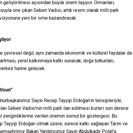
n geliştirilmesi açısından büyük önem taşıyor. Ormanları,
kusuyla öne çıkan Geben Vadisi, artık resmi olarak milli park
vizyonuna yeni bir ivme kazandıracak.
liyor
ece çevresel değil, aynı zamanda ekonomik ve kültürel faydalar da
artması, yerel kalkınmaya katkı sunacak; doğa tutkunları,
 merkez haline gelecek.
Olsun”
hurbaşkanımız Sayın Recep Tayyip Erdoğan’ın tensipleriyle,
lan Geben Vadisi’nin milli park ilan edilmesi bizleri son derece
l zenginliklerine verilen önemin somut bir göstergesi. Bu
p Tayyip Erdoğan olmak üzere, sürece katkı sağlayan Tarım ve
hemşehrimiz Bakan Yardımcımız Sayın Abdulkadir Polat’a,