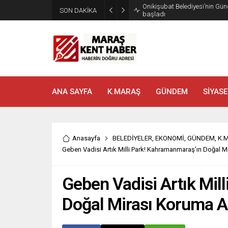
SON DAKİKA
Geleneksel Ağustos Fuarı’nd
ANA SAYFA
K.MARAŞ
GÜNDEM
SİYASE
Anasayfa
BELEDİYELER
,
EKONOMİ
,
GÜNDEM
,
K.
Geben Vadisi Artık Milli Park! Kahramanmaraş’ın Doğal M
Geben Vadisi Artık Mil
Doğal Mirası Koruma A