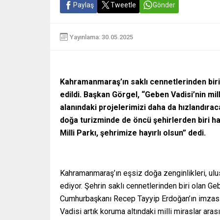
Paylaş
Tweetle
Gönder
Yayınlama: 30.05.2025
Kahramanmaraş’ın saklı cennetlerinden biri 
edildi. Başkan Görgel, “Geben Vadisi’nin mil
alanındaki projelerimizi daha da hızlandıra
doğa turizminde de öncü şehirlerden biri hal
Milli Parkı, şehrimize hayırlı olsun” dedi.
Kahramanmaraş’ın eşsiz doğa zenginlikleri, ulu
ediyor. Şehrin saklı cennetlerinden biri olan Geb
Cumhurbaşkanı Recep Tayyip Erdoğan’ın imzası
Vadisi artık koruma altındaki milli miraslar aras