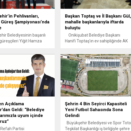
hir’in Pehlivanları,
Başkan Toptaş ve İl Başkanı Gül
 Güreş Şampiyonası’nda
mahalle başkanlarıyla iftarda
e
buluştu
ir Belediyesinin başarılı
Onikişubat Belediye Başkanı
güreşçileri Yiğit Hamza
Hanifi Toptaş’ın ev sahipliğinde AK
 Alperen Gerek ve Yunus
Parti Kahramanmaraş İl Başkanı M.
ünöz, Kocaeli’de
Burak Gül ve Onikişubat İlçe Başkan
nen U-17 Serbest Güreş
Durdu Safa Kekeç’in katılımıyla
 Güreş Şampiyonası’nda
düzenlenen iftar programı, AK
kleri başarılarla şehri
Parti’nin Onikişubat ilçesindeki
ndırdı. Kahramanmaraş
mahalle başkanlarını bir araya
ir Belediyesinin sporcuları,
getirdi. Hane ziyaretleri ve iftar
e uluslararası arenada elde
programlarıyla Ramazan-ı Şerif’i
 başarılarla şehrin adını
dolu dolu geçiren Onikişubat
 duyurmaya devam ediyor.
Belediye...
en Açıklama
Şehrin 4 Bin Seyirci Kapasiteli
mda Büyükşehir...
’dan Geldi: “Belediye
Yeni Futbol Sahasında Sona
arımızla uyum içinde
Gelindi
oruz”
Büyükşehir Belediyesi ve Spor Tot
Refah Partisi
Teşkilat Başkanlığı iş birliğiyle şehre